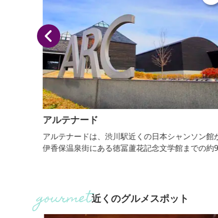
アルテナード
榛名。
アルテナードは、渋川駅近くの日本シャンソン館か
多彩な
伊香保温泉街にある徳冨蘆花記念文学館までの約9
ロメートルを結ぶ県道の愛称。平成11年、この道路
線に点在する観光施設を一つの線で結び、アルテナ
ドが誕生しました。アルテはイタリア語で「芸術」
ナードは英語のプロムナード（散歩道）から「ナー
近くのグルメスポット
ド」をとり、組み合わせた造語で「芸術の散歩道」
いう意味です。 現在9施設がアルテナード施設とな