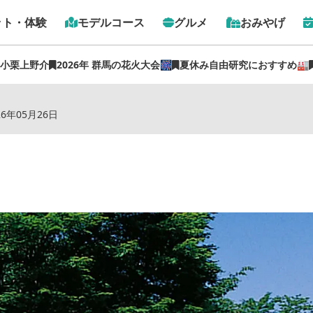
ット・体験
モデルコース
グルメ
おみやげ
 小栗上野介
2026年 群馬の花火大会🎆
夏休み自由研究におすすめ🏭
トップ
›
スポット
›
榛名湖湖畔 トテ馬車
26年05月26日