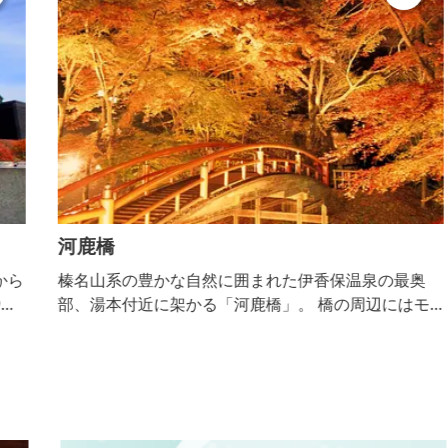
河鹿橋
ら
榛名山系の豊かな自然に囲まれた伊香保温泉の最奥
キ
部、湯本付近に架かる「河鹿橋」。 橋の周辺にはモ
沿
ミジ、カエデ、クヌギ、ウルシといった木々が多数自
ー
生していて、春は新緑、秋には赤や黄色に色づく紅葉
、
が楽しめます。 例年の紅葉のピークは11月初旬。 色
づき始める10月下旬頃からは夜間のライトアップも始
と
まり、日中の爽やかさとはまた違った艶やかな表情を
っ
見せるのもまた魅力的。 朱塗りの太鼓橋と真っ赤に