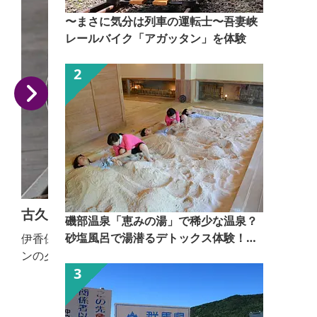
〜まさに気分は列車の運転士〜吾妻峡
レールバイク「アガッタン」を体験
古久家
磯部温泉「恵みの湯」で稀少な温泉？
砂塩風呂で湯潜るデトックス体験！
伊香保温泉街にある温泉旅館。おっきりこみが全プラ
【ぐんま観光県民ライター（ぐん記
ンの夕食で味わえます。 【おっきりこみ提供期間：
者）】
通年】