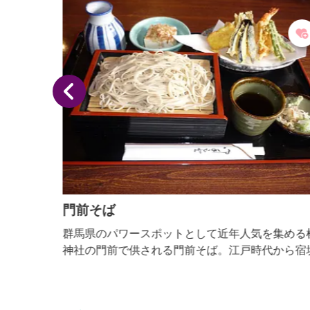
ています...
門前そば
 味や
群馬県のパワースポットとして近年人気を集める榛
行って
神社の門前で供される門前そば。江戸時代から宿坊
３月】
もてなし料理の一つとしてそばを振舞っていたこと
ら、名物そばとして復活されました。地元榛名山麓
契約農家で代々受け継がれてきた「きみそば」とい