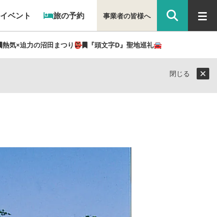
イベント
旅の予約
事業者の皆様へ
熱気×迫力の沼田まつり👺
『頭文字D』聖地巡礼🚘
閉じる