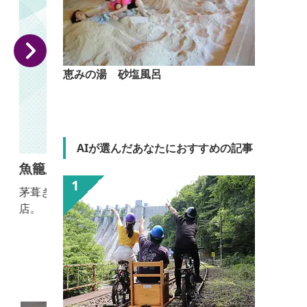
恵みの湯 砂塩風呂
AIが選んだあなたにおすすめの記事
魚籠屋
茅葺き屋根が目印。昔にタイムスリップしたような
例
店。 【おっきりこみ提供期間：10月～４月】
を染め