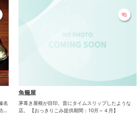
染まる...
魚籠屋
名
茅葺き屋根が目印。昔にタイムスリップしたような
の
店。 【おっきりこみ提供期間：10月～４月】
か
の
う