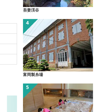
吾妻渓谷
富岡製糸場