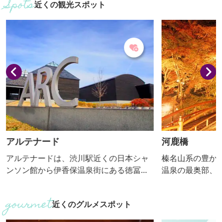
近くの観光スポット
アルテナード
河鹿橋
アルテナードは、渋川駅近くの日本シャ
榛名山系の豊か
ンソン館から伊香保温泉街にある徳冨蘆
温泉の最奥部、
花記念文学館までの約9キロメートルを結
橋」。 橋の周
ぶ県道の愛称。平成11年、この道路沿線
ヌギ、ウルシと
近くのグルメスポット
に点在する観光施設を一つの線で結び、
ていて、春は新
アルテナードが誕生しました。アルテは
づく紅葉が楽し