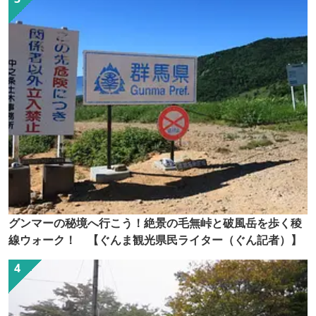
グンマーの秘境へ行こう！絶景の毛無峠と破風岳を歩く稜
線ウォーク！ 【ぐんま観光県民ライター（ぐん記者）】