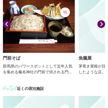
イタリア語で「芸術」、ナードは英語の
ピークは11月初
プロムナード（散歩道）から「ナード」
旬頃からは夜間
をとり、組み合わせた造語で「芸術の散
り、日中の爽や
歩道」という意味です。 現在9施設がア
かな表情を見せ
ルテナード施設となっています...
りの太鼓橋と真っ
門前そば
魚籠屋
群馬県のパワースポットとして近年人気
茅葺き屋根が目
を集める榛名神社の門前で供される門前
したような店。 【おっきりこみ提供期
そば。江戸時代から宿坊のもてなし料理
間：10月～４月
の一つとしてそばを振舞っていたことか
近くの宿泊施設
ら、名物そばとして復活されました。地
元榛名山麓の契約農家で代々受け継がれ
てきた「きみそば」という希少な榛名在
来品種を用い、榛名山の湧き水で仕上げ