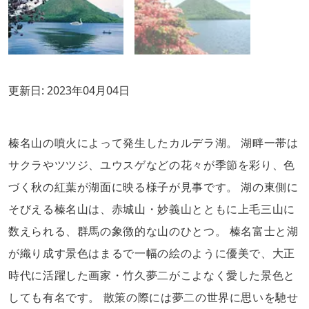
更新日:
2023年04月04日
榛名山の噴火によって発生したカルデラ湖。 湖畔一帯は
サクラやツツジ、ユウスゲなどの花々が季節を彩り、色
づく秋の紅葉が湖面に映る様子が見事です。 湖の東側に
そびえる榛名山は、赤城山・妙義山とともに上毛三山に
数えられる、群馬の象徴的な山のひとつ。 榛名富士と湖
が織り成す景色はまるで一幅の絵のように優美で、大正
時代に活躍した画家・竹久夢二がこよなく愛した景色と
しても有名です。 散策の際には夢二の世界に思いを馳せ