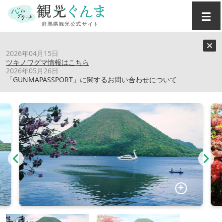
トップ
›
スポット
›
榛名湖
2026年04月15日
ツキノワグマ情報はこちら
2026年05月26日
榛名湖
「GUNMAPASSPORT」に関するお問い合わせについて