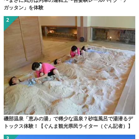
〜まさに気分は列車の運転士〜吾妻峡レールバイク「ア
ガッタン」を体験
磯部温泉「恵みの湯」で稀少な温泉？砂塩風呂で湯潜るデ
トックス体験！【ぐんま観光県民ライター（ぐん記者）】