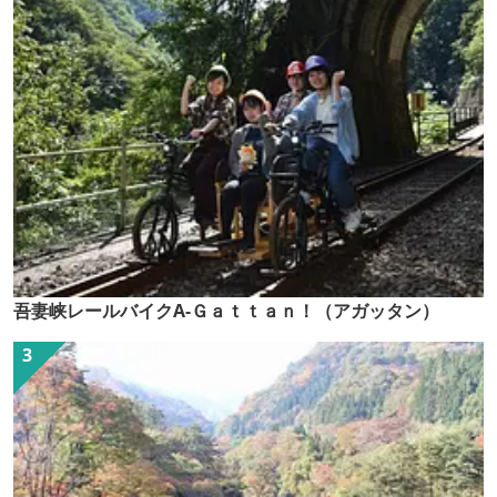
吾妻峡レールバイクA-Ｇａｔｔａｎ！（アガッタン）