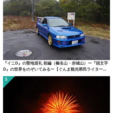
『イニD』の聖地巡礼 前編（榛名山・赤城山）ー『頭文字
D』の世界をのぞいてみるー【ぐんま観光県民ライター
（ぐん記者）】