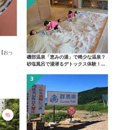
庵古堂
ご当地グルメにこだわったお食事処。湯の花まんじゅ
磯部温泉「恵みの湯」で稀少な温泉？
う、焼きまんじゅうなどのおみやげ処、全て衛生管理
砂塩風呂で湯潜るデトックス体験！
の行き届いた自社製造販売を行っています。自慢の商
【ぐんま観光県民ライター（ぐん記
品を揃えておりますので、ぜひお立ち寄りください。
者）】