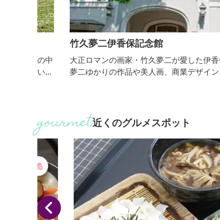
竹久夢二伊香保記念館
然の中
大正ロマンの画家・竹久夢二が愛した伊香保・榛名
あいを
夢二ゆかりの作品や美人画、商業デザインなど多彩
とした
作品を展示しています。
、もの
た羊
近くのグルメスポット
 ■
れあ