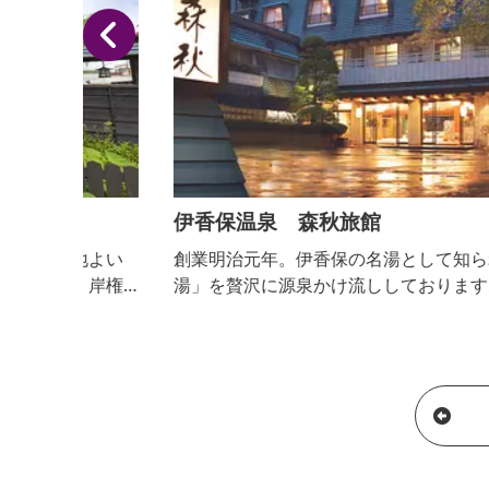
伊香保温泉 森秋旅館
地よい
創業明治元年。伊香保の名湯として知られる「黄金
岸権
湯」を贅沢に源泉かけ流ししております。 名所「石
段街」までは徒歩約3分ですので、ぜひゆかた姿の
ぞろ歩きでお出かけ下さい。