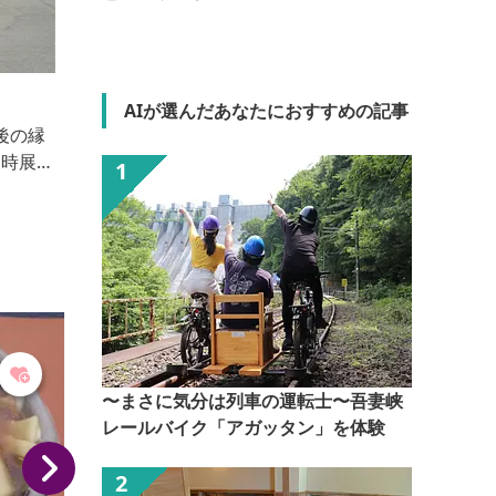
地球屋パン工房
AIが選んだあなたにおすすめの記事
自家培養天然酵母と食品添加物無添加の焼きたてパン
屋さん。店内でランチや焼きたてパンを食べることが
できます。
て
〜まさに気分は列車の運転士〜吾妻峡
レールバイク「アガッタン」を体験