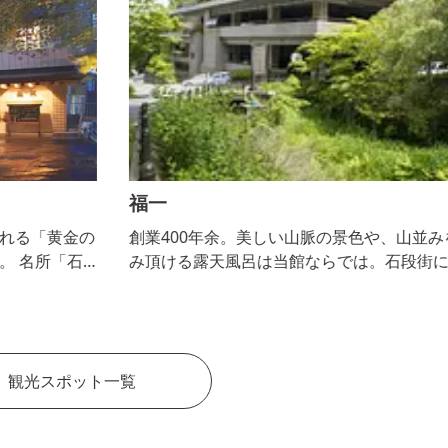
福一
の
創業400年余。美しい山脈の景色や、山並みをお愉し
み頂ける露天風呂は当館ならでは。石段街に隣接「黄
そ
金の湯」「白銀の湯」二湯を有す伊香保では数少ない
湯宿。 趣向の異なる様々な客室、上州ならではのこ
だわりのお食事をお楽しみください。
観光スポット一覧