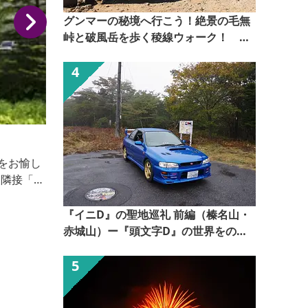
グンマーの秘境へ行こう！絶景の毛無
峠と破風岳を歩く稜線ウォーク！
【ぐんま観光県民ライター（ぐん記
者）】
横手館
伊香保温泉石段街中腹に位置する横手館。 大正9年に
建築された本館は、今日ではめずらしい総桧造りの4
階建ての建物です。宿泊の方は貸切家族風呂を無料で
ご利用いただけます。
『イニD』の聖地巡礼 前編（榛名山・
赤城山）ー『頭文字D』の世界をのぞ
いてみるー【ぐんま観光県民ライター
（ぐん記者）】