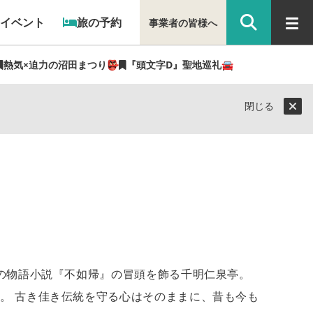
イベント
旅の予約
事業者の皆様へ
熱気×迫力の沼田まつり👺
『頭文字D』聖地巡礼🚘
閉じる
劇の物語小説『不如帰』の冒頭を飾る千明仁泉亭。
。 古き佳き伝統を守る心はそのままに、昔も今も