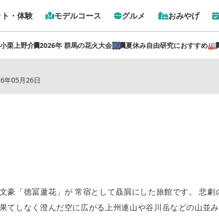
ット・体験
モデルコース
グルメ
おみやげ
 小栗上野介
2026年 群馬の花火大会🎆
夏休み自由研究におすすめ🏭
トップ
›
スポット
›
千明仁泉亭
26年05月26日
文豪「徳冨蘆花」が 常宿として贔屓にした旅館です。 悲
 果てしなく澄んだ空に広がる上州連山や谷川岳などの山並み