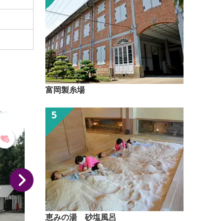
富岡製糸場
恵みの湯 砂塩風呂