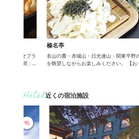
榛名亭
全プラ
名山の麓・赤城山・日光連山・関東平野の大パノラ
を眺望しながらお楽しみください。 【おっきりこみ
提供期間：通年】
近くの宿泊施設