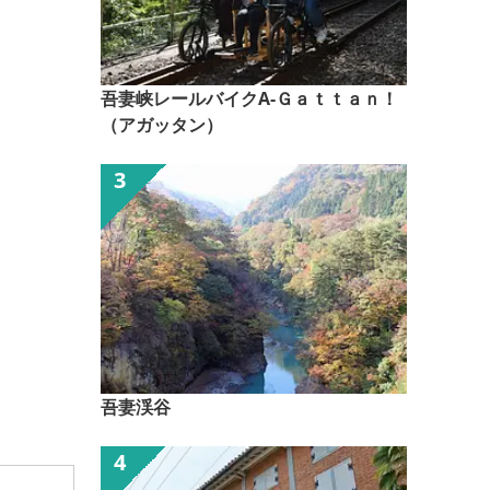
吾妻峡レールバイクA-Ｇａｔｔａｎ！
（アガッタン）
吾妻渓谷