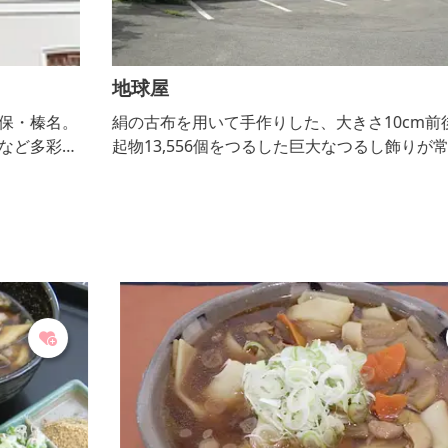
地球屋
。
絹の古布を用いて手作りした、大きさ10cm前後の縁
な
起物13,556個をつるした巨大なつるし飾りが常時展示
してある和雑貨店。リサイクル着物やパワーストーン
なども販売しています。