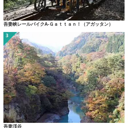
吾妻峡レールバイクA-Ｇａｔｔａｎ！（アガッタン）
吾妻渓谷