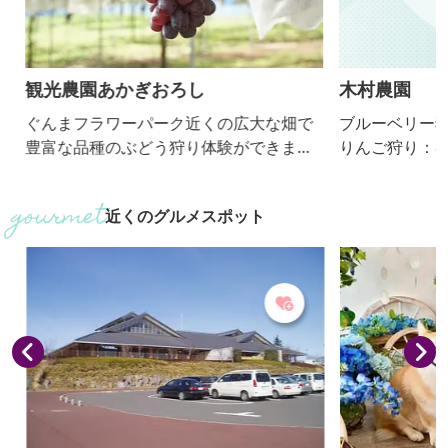
観光農園あかぎおろし
木村農園
ぐんまフラワーパーク近くの広大な畑で
ブルーベリー狩
豊富な品種のぶどう狩り体験ができま
りんご狩り：8月中
す。県内最大規模、約2.5haの敷地にブ
農法を基本とし
ラックビート、シャインマスカット、
りんごとブルー
近くのグルメスポット
ジャスミン、サニールージュをはじめと
ルーベリーの収
した個性あふれる様々な品種のぶどうを
反対側の隣接地
育てています。ぶどう狩り体験はもちろ
前の道はメロデ
ん、ご試食いただける店頭販売も人気で
チューリップの
す。そのほか、地元農家の朝採り新鮮野
菜やフルーツ、地場産食材、手作り加工
食品などの直売コーナーも併設してい...