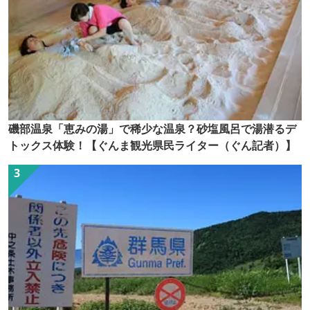
磯部温泉「恵みの湯」で稀少な温泉？砂塩風呂で湯潜るデ
トックス体験！【ぐんま観光県民ライター（ぐん記者）】