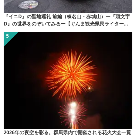
『イニD』の聖地巡礼 前編（榛名山・赤城山）ー『頭文字
D』の世界をのぞいてみるー【ぐんま観光県民ライター
（ぐん記者）】
2026年の夜空を彩る。群馬県内で開催される花火大会一覧