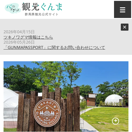
トップ
›
スポット
›
AKAGI GLAMPING VILLAGE
2026年04月15日
ツキノワグマ情報はこちら
2026年05月26日
AKAGI GLAMPING VILLAGE
「GUNMAPASSPORT」に関するお問い合わせについて