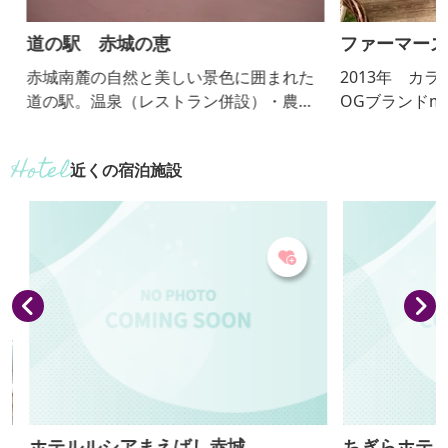
道の駅 赤城の恵
ファーマーズ
赤城南麓の自然と美しい景色に囲まれた
2013年 カラ
道の駅。温泉（レストラン併設）・農産
OGブランドmint
物直売所をはじめ、情報発信施設も備え
可愛いくて、手
ています。併設の「荻窪公園」では6月下
一貫としたコン
近くの宿泊施設
旬に10種類・約16,000株のアジサイが咲
ナーの実家の農
き誇ります。
野菜をたっぷり
カフェもありま
ホテルルシアまえばし赤城
ちぎらホテル