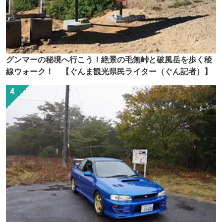
グンマーの秘境へ行こう！絶景の毛無峠と破風岳を歩く稜
線ウォーク！ 【ぐんま観光県民ライター（ぐん記者）】