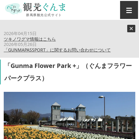
トップ
›
スポット
›
2026年04月15日
「Gunma Flower Park +」（ぐんまフラワーパークプラ
ツキノワグマ情報はこちら
ス）
2026年05月26日
「GUNMAPASSPORT」に関するお問い合わせについて
「Gunma Flower Park +」（ぐんまフラワー
パークプラス）