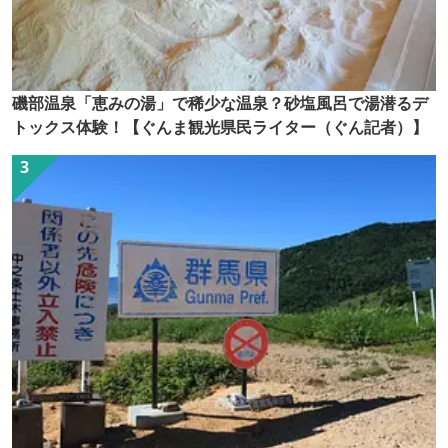
磯部温泉「恵みの湯」で稀少な温泉？砂塩風呂で湯潜るデ
トックス体験！【ぐんま観光県民ライター（ぐん記者）】