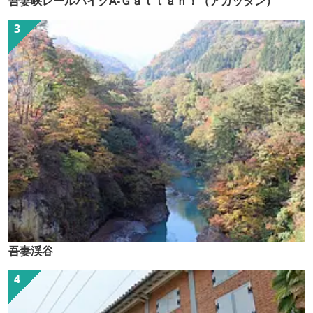
吾妻峡レールバイクA-Ｇａｔｔａｎ！（アガッタン）
吾妻渓谷