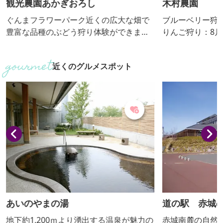
観光農園あかぎおろし
木村農園
ぐんまフラワーパーク近くの広大な畑で
ブルーベリー狩
豊富な品種のぶどう狩り体験ができま
りんご狩り：8月中
す。県内最大規模、約2.5haの敷地にブ
農法を基本とし
ラックビート、シャインマスカット、
りんごとブルー
近くのグルメスポット
ジャスミン、サニールージュをはじめと
ルーベリーの収
した個性あふれる様々な品種のぶどうを
反対側の隣接地
育てています。ぶどう狩り体験はもちろ
前の道はメロデ
ん、ご試食いただける店頭販売も人気で
チューリップの
す。そのほか、地元農家の朝採り新鮮野
菜やフルーツ、地場産食材、手作り加工
食品などの直売コーナーも併設してい...
あいのやまの湯
道の駅 赤城
地下約1,200ｍより湧出する温泉が魅力の
赤城南麓の自然