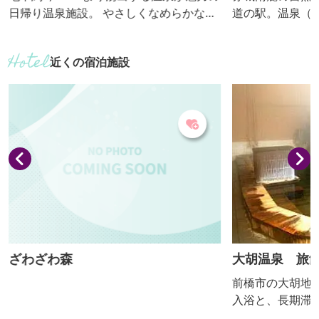
日帰り温泉施設。 やさしくなめらかなお
道の駅。温泉（
湯は保温性・保湿性に優れています。露
物直売所をはじ
天風呂からは赤城山の麓や前橋市街地が
ています。併設
近くの宿泊施設
一望できます。全室掛け流しの内風呂付
旬に10種類・約1
き個室やフィンランド式サウナ、充実し
き誇ります。
たプール施設も人気。 地元産食材を中心
にしたこだわり料理が揃うレストランも
好評です。 道の駅「赤城の恵」に併設さ
れ、敷地内に農産物直売所もあります。
ざわざわ森
大胡温泉 旅
前橋市の大胡地
入浴と、長期滞
着型の温泉で無