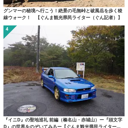
グンマーの秘境へ行こう！絶景の毛無峠と破風岳を歩く稜
線ウォーク！ 【ぐんま観光県民ライター（ぐん記者）】
『イニD』の聖地巡礼 前編（榛名山・赤城山）ー『頭文字
D』の世界をのぞいてみるー【ぐんま観光県民ライター