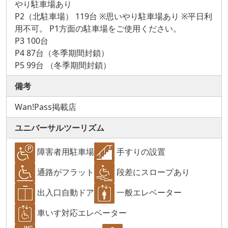
やり駐車場あり
P2（北駐車場） 119台 ※思いやり駐車場あり ※平日利
用不可。 P1方面の駐車場をご使用ください。
P3 100台
P4 87台（冬季期間封鎖）
P5 99台 （冬季期間封鎖）
備考
Wan!Pass掲載店
ユニバーサルツーリズム
障害者用駐車場
手すりの設置
通路がフラット
段差にスロープあり
出入口自動ドア
一般エレベーター
車いす対応エレベーター