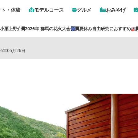
ット・体験
モデルコース
グルメ
おみやげ
 小栗上野介
2026年 群馬の花火大会🎆
夏休み自由研究におすすめ🏭
トップ
›
スポット
›
にごり湯の宿 赤城温泉ホテル
26年05月26日