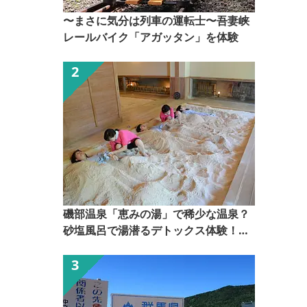
〜まさに気分は列車の運転士〜吾妻峡
レールバイク「アガッタン」を体験
磯部温泉「恵みの湯」で稀少な温泉？
砂塩風呂で湯潜るデトックス体験！
【ぐんま観光県民ライター（ぐん記
者）】