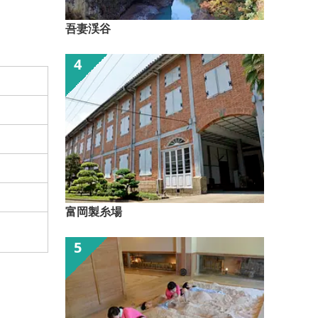
吾妻渓谷
富岡製糸場