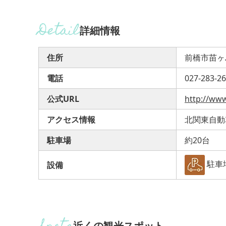
詳細情報
住所
前橋市苗ヶ島
電話
027-283-2
公式URL
http://ww
アクセス情報
北関東自動
駐車場
約20台
駐車
設備
近くの観光スポット