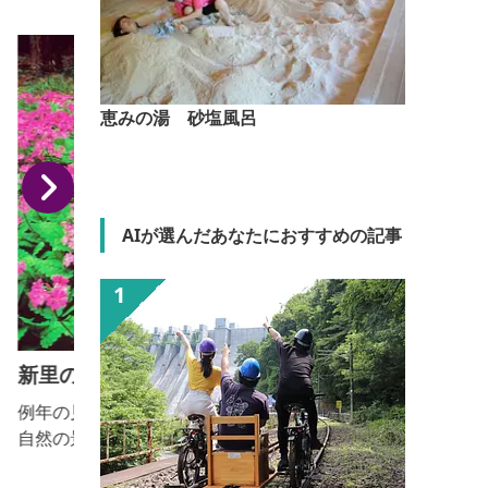
恵みの湯 砂塩風呂
AIが選んだあなたにおすすめの記事
新里のサクラソウ群落
例年の見頃：4月下旬～5月中旬 山間の林に囲まれた
自然の景観が残る約1,600m2の面積に群生している。
県指定天然記念物。