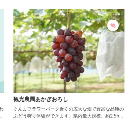
観光農園あかぎおろし
わ
ぐんまフラワーパーク近くの広大な畑で豊富な品種の
プ
ぶどう狩り体験ができます。県内最大規模、約2.5ha
他
の敷地にブラックビート、シャインマスカット、ジャ