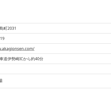
町2031
619
w.akagionsen.com/
車道伊勢崎ICから約40分
場