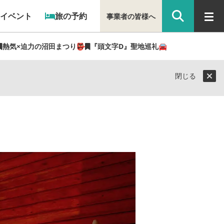
イベント
旅の予約
事業者の皆様へ
熱気×迫力の沼田まつり👺
『頭文字D』聖地巡礼🚘
閉じる