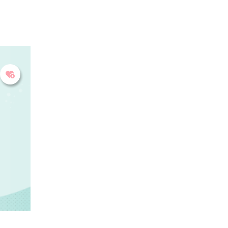
スミン、サニールージュをはじめとした個性あふれる
様々な品種のぶどうを育てています。ぶどう狩り体験
はもちろん、ご試食いただける店頭販売も人気です。
そのほか、地元農家の朝採り新鮮野菜やフルーツ、地
場産食材、手作り加工食品などの直売コーナーも併設
してい...