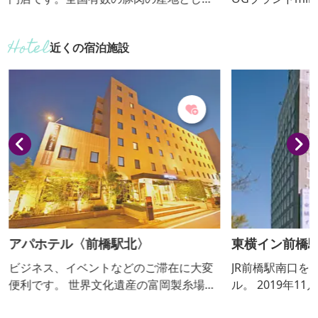
知られる群馬県の豊かな自然で育まれた
可愛いくて、手
豚肉が、毎日新鮮な状態で届きます。冷
一貫としたコン
近くの宿泊施設
凍を一切しない「チルド肉」を網焼きす
ナーの実家の農
ることで、豚肉本来の旨味を存分に引き
野菜をたっぷり
出し、贅沢な味わいを実現しました。
カフェもありま
オープンから1週間で2,000食が売り切れ
るほどの超人気店です。
アパホテル〈前橋駅北〉
東横イン前橋
ビジネス、イベントなどのご滞在に大変
JR前橋駅南口を
便利です。 世界文化遺産の富岡製糸場ま
ル。 2019年
では車にて約40分です。 駐車場約60台完