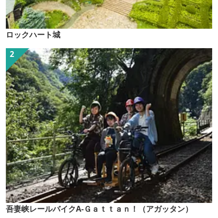
ロックハート城
吾妻峡レールバイクA-Ｇａｔｔａｎ！（アガッタン）