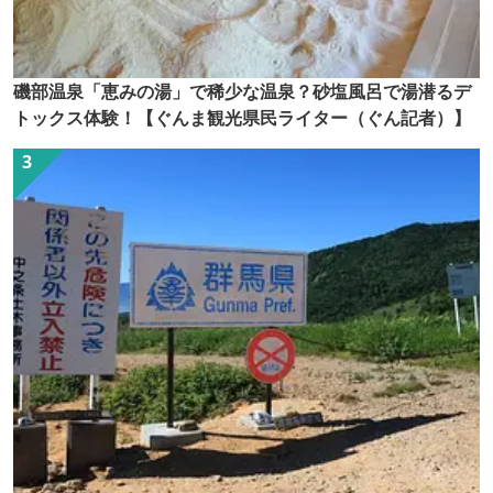
磯部温泉「恵みの湯」で稀少な温泉？砂塩風呂で湯潜るデ
トックス体験！【ぐんま観光県民ライター（ぐん記者）】