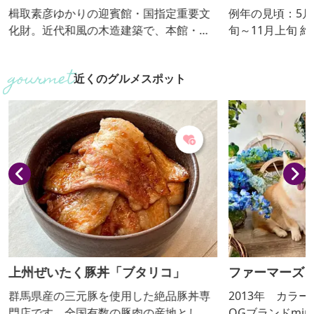
楫取素彦ゆかりの迎賓館・国指定重要文
例年の見頃：5月
化財。近代和風の木造建築で、本館・別
旬～11月上旬 約600種7,000株のバラ花壇
館・茶室から成る。本館は、明治17年9
やイングリッシ
月、当時の群馬県令・楫取素彦の提言で
約600株のばら
近くのグルメスポット
迎賓館として建てられました。
なり、ばら園の
のばら園まつり
催し、ばらのラ
上州ぜいたく豚丼「ブタリコ」
ファーマーズ
群馬県産の三元豚を使用した絶品豚丼専
2013年 カラ
門店です。全国有数の豚肉の産地として
OGブランドmint