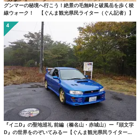
グンマーの秘境へ行こう！絶景の毛無峠と破風岳を歩く稜
線ウォーク！ 【ぐんま観光県民ライター（ぐん記者）】
『イニD』の聖地巡礼 前編（榛名山・赤城山）ー『頭文字
D』の世界をのぞいてみるー【ぐんま観光県民ライター
（ぐん記者）】