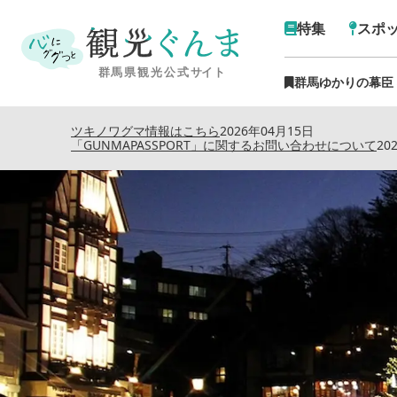
特集
スポ
群馬ゆかりの幕臣
トップ
›
特集記事
›
草津温泉
ツキノワグマ情報はこちら
2026年04月15日
「GUNMAPASSPORT」に関するお問い合わせについて
20