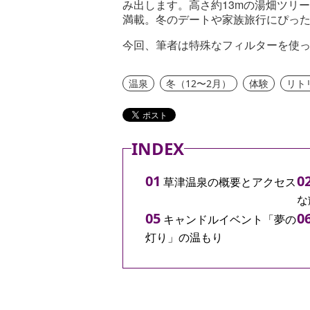
13m
み出します。高さ約
の湯畑ツリ
満載。冬のデートや家族旅行にぴっ
今回、筆者は特殊なフィルターを使
温泉
冬（12〜2月）
体験
リト
INDEX
草津温泉の概要とアクセス
な
キャンドルイベント「夢の
灯り」の温もり