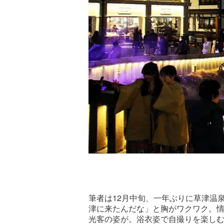
12
筆者は
月中旬、一年ぶりに草津温
津に来たんだな」と胸がワクワク。
光客の姿が。浴衣姿で自撮りを楽し