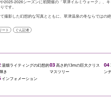
2025-2026
ーや
シーズンに初開催の「草津イルミウォーク」、キ
たりです。
って撮影した幻想的な写真とともに、草津温泉の冬ならではの
リート
ぐん記者
湯畑ライティングの幻想的
高さ約13mの巨大クリス
輝き
マスツリー
ン
インフォメーション