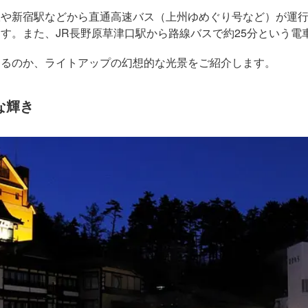
駅や新宿駅などから直通高速バス（上州ゆめぐり号など）が運
す。また、JR長野原草津口駅から路線バスで約25分という電
わるのか、ライトアップの幻想的な光景をご紹介します。
な輝き