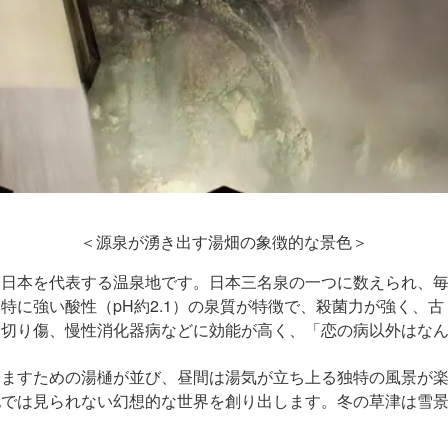
＜源泉が湧き出す湯畑の象徴的な景色＞
日本を代表する温泉地です。日本三名泉の一つに数えられ、毎
特に強い酸性（pH約2.1）の泉質が特徴で、殺菌力が強く、
や切り傷、慢性消化器病などに効能が高く、「恋の病以外はな
冷ますための湯樋が並び、昼間は湯気が立ち上る独特の風景が
他では見られない幻想的な世界を創り出します。冬の草津は雪