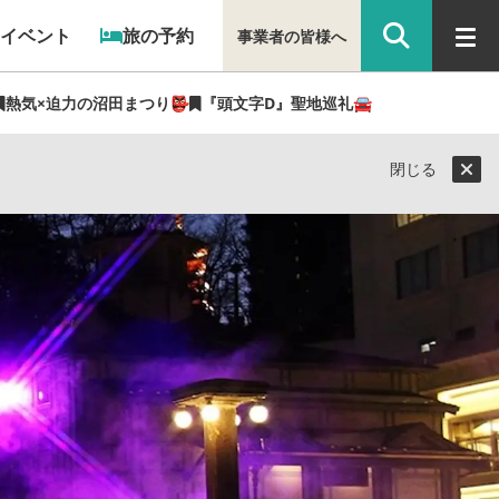
イベント
旅の予約
事業者の皆様へ
熱気×迫力の沼田まつり👺
『頭文字D』聖地巡礼🚘
県民ライター（ぐん記者）】
閉じる