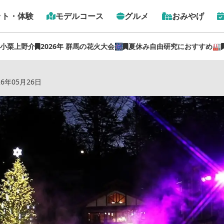
ット・体験
モデルコース
グルメ
おみやげ
 小栗上野介
2026年 群馬の花火大会🎆
夏休み自由研究におすすめ🏭
 冬の絶景！湯畑ツリー＆イルミネーション2025【ぐんま観光
26年05月26日