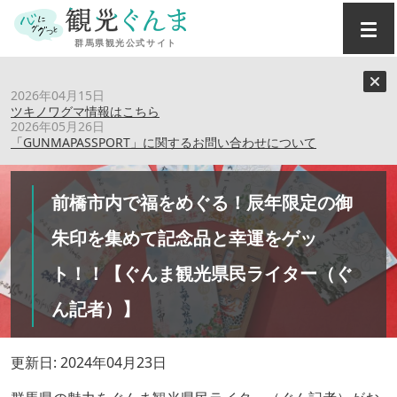
トップ
›
特集記事
›
2026年04月15日
前橋市内で福をめぐる！辰年限定の御朱印を集めて記念品と
ツキノワグマ情報はこちら
幸運をゲット！！【ぐんま観光県民ライター（ぐん記者）】
2026年05月26日
「GUNMAPASSPORT」に関するお問い合わせについて
前橋市内で福をめぐる！辰年限定の御
朱印を集めて記念品と幸運をゲッ
ト！！【ぐんま観光県民ライター（ぐ
ん記者）】
更新日: 2024年04月23日