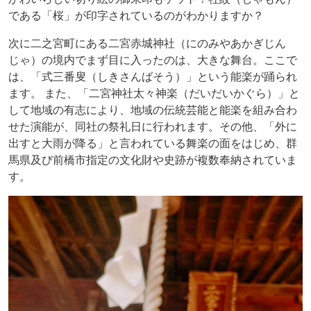
である「桜」が印字されているのがわかりますか？
次に二之宮町にある二宮赤城神社（にのみやあかぎじん
じゃ）の境内でまず目に入ったのは、大きな舞台。ここで
は、「式三番叟（しきさんばそう）」という能楽が踊られ
ます。 また、「二宮神社太々神楽（だいだいかぐら）」と
して地域の有志により、地域の伝統芸能と能楽を組み合わ
せた演能が、同社の祭礼日に行われます。その他、「外に
出すと大雨が降る」と言われている舞楽の面をはじめ、群
馬県及び前橋市指定の文化財や史跡が複数奉納されていま
す。