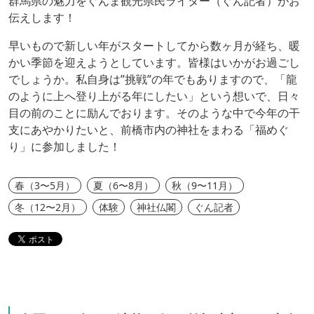
群馬県の魅力をぐんま観光県民ライター（ぐん記者）がお
伝えします！
早いもので新しい年がスタートしてから数ヶ月が経ち、暖
かい季節を迎えようとしています。皆様はいかがお過ごし
でしょうか。私自身は”挑戦”の年でもありますので、「龍
のように上へ登り上がる年にしたい」という想いで、日々
目の前のことに励んでおります。そのような中で今年の干
支にあやかりたいと、前橋市内の神社をまわる「福めぐ
り」に参加しました！
春（3〜5月）
夏（6〜8月）
秋（9〜11月）
冬（12〜2月）
体験
神社仏閣
ぐん記者