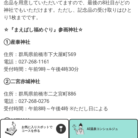
念品を用意していただいてますので、最後の8社目がどの
神社でもいただけます。ただし、記念品の受け取りはひと
り1枚までです。
☆『まえばし福めぐり』参画神社☆
①産泰神社
住所：群馬県前橋市下大屋町569
電話：027-268-1161
受付時間：午前9時～午後4時30分
②二宮赤城神社
住所：群馬県前橋市二之宮町886
電話：027-268-0276
受付時間：午前8時～午後4時 ※ただし日による
③飯玉神社
お気に入りスポットで
AI温泉
コンシェルジュ
0
コースを作る
住所：群馬県前橋市広瀬町2-28-1