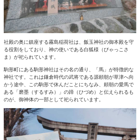
社殿の奥に鎮座する霧島稲荷社は、飯玉神社の御本殿を守
る役割をしており、神の使いである白狐様（びゃっこさ
ま）が祀られています。
駒形町にある駒形神社はその名の通り、「馬」が特徴的な
神社です。これは鎌倉時代の武将である源頼朝が草津へ向
かう途中、この駒形で休んだことにちなみ、頼朝の愛馬で
ある「磨墨（するすみ）」の蹄（ひづめ）と伝えられるも
のが、御神体の一部として祀られています。