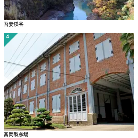
吾妻渓谷
富岡製糸場