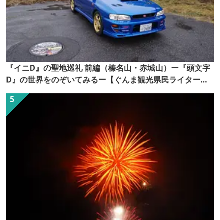
『イニD』の聖地巡礼 前編（榛名山・赤城山）ー『頭文字
D』の世界をのぞいてみるー【ぐんま観光県民ライター
（ぐん記者）】