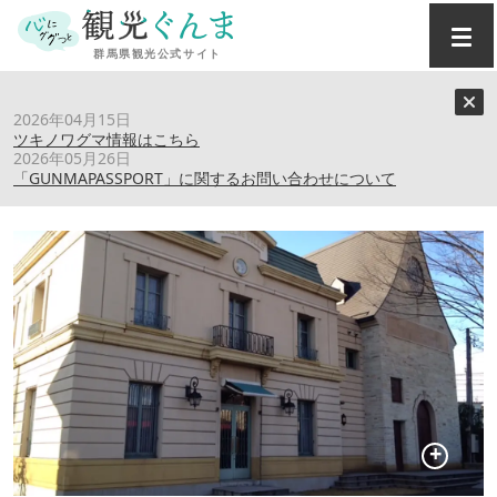
トップ
›
スポット
›
日本シャンソン館
2026年04月15日
ツキノワグマ情報はこちら
2026年05月26日
日本シャンソン館
「GUNMAPASSPORT」に関するお問い合わせについて