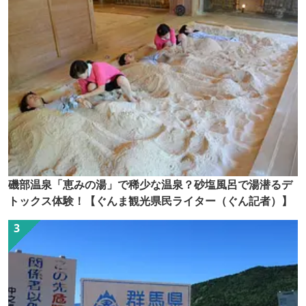
磯部温泉「恵みの湯」で稀少な温泉？砂塩風呂で湯潜るデ
トックス体験！【ぐんま観光県民ライター（ぐん記者）】