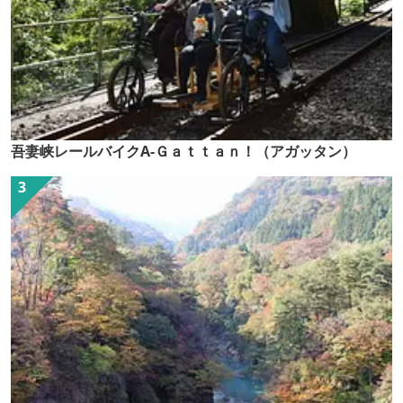
吾妻峡レールバイクA-Ｇａｔｔａｎ！（アガッタン）