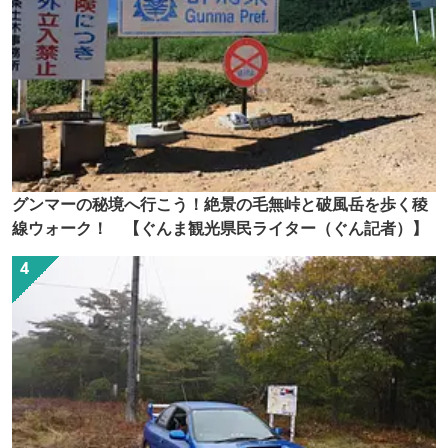
グンマーの秘境へ行こう！絶景の毛無峠と破風岳を歩く稜
線ウォーク！ 【ぐんま観光県民ライター（ぐん記者）】