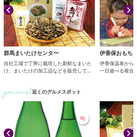
群馬まいたけセンター
伊香保おもち
自社工場で丁寧に栽培した新鮮なまいた
伊香保温泉から
け、まいたけの加工品などを販売してい
一日遊べる複合
ます。味や香りを追求し、おいしくて栄
ブリキのおもち
養価の高いまいたけです。売店では試食
した世界各国の
近くのグルメスポット
可能で工場見学も可、ゆったりした駐車
人形博物館」、
場と子ども用トイレ、身障者用トイレな
現した「駄菓子
どがあります。ドライブのご休憩にもお
ＡＹＳ 三丁目
気軽にお立ち寄りください。
り、タイムスリ
また、世界の有
愛くるしいテデ
れる「テディベア