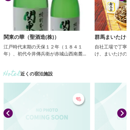
関東の華（聖酒造(株)）
群馬まいたけ
江戸時代末期の天保１２年（１８４１
自社工場で丁寧
年）、初代今井傳兵衛が赤城山西南麓の
け、まいたけの
自然水で酒造りを始め、以来１６８年の
ます。味や香り
間、伝統の技と心を継承し、現蔵元今井
養価の高いまい
近くの宿泊施設
健介で七代目となります。特に大吟醸は
可能で工場見学
馥郁たる香りと芳醇な味わいで、杜氏が
場と子ども用ト
精魂傾けて造る「酒の芸術品」です。平
どがあります。
成２１年５月、全国新酒鑑評会で金賞を
気軽にお立ち寄
受賞しました。７年連続を含め、通算１
０回目の記念すべき受賞となりました。