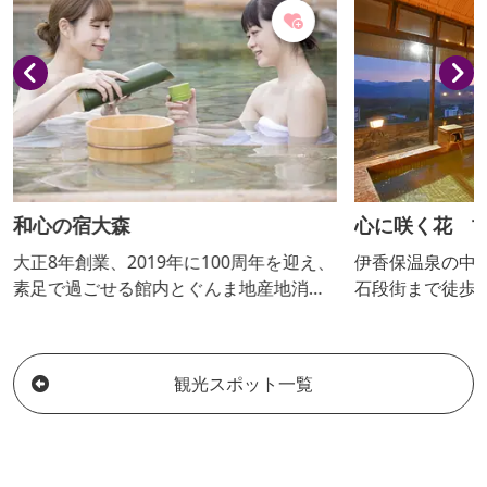
和心の宿大森
心に咲く花 
大正8年創業、2019年に100周年を迎え、
伊香保温泉の中
素足で過ごせる館内とぐんま地産地消優
石段街まで徒歩
良店認可のお料理。標高800メートルの
50台駐車可能
屋上露天風呂が人気の宿です。 「親しみ
地。温泉は昔か
やすくあったかで心和む宿」を目指して
湯」を源泉かけ
観光スポット一覧
います。 女将の目の届く宿として、まご
階の展望大浴場
ころをこめておもてなしいたします。
見渡せ、四季の