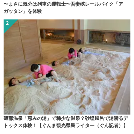
〜まさに気分は列車の運転士〜吾妻峡レールバイク「ア
ガッタン」を体験
磯部温泉「恵みの湯」で稀少な温泉？砂塩風呂で湯潜るデ
トックス体験！【ぐんま観光県民ライター（ぐん記者）】