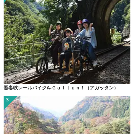
吾妻峡レールバイクA-Ｇａｔｔａｎ！（アガッタン）