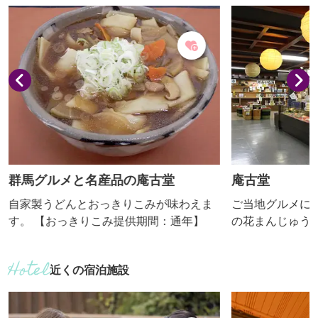
群馬グルメと名産品の庵古堂
庵古堂
自家製うどんとおっきりこみが味わえま
ご当地グルメに
す。 【おっきりこみ提供期間：通年】
の花まんじゅう
おみやげ処、全
自社製造販売を
近くの宿泊施設
品を揃えており
りください。