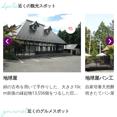
近くの観光スポット
地球屋
地球屋パン工
絹の古布を用いて手作りした、大きさ10c
自家培養天然酵
m前後の縁起物13,556個をつるした巨大
焼きたてパン屋
なつるし飾りが常時展示してある和雑貨
きたてパンを食
店。リサイクル着物やパワーストーンな
近くのグルメスポット
ども販売しています。