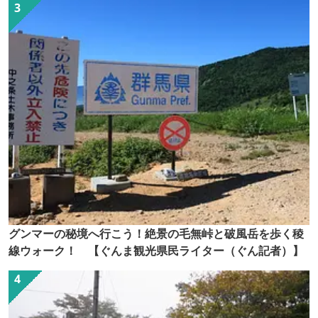
グンマーの秘境へ行こう！絶景の毛無峠と破風岳を歩く稜
線ウォーク！ 【ぐんま観光県民ライター（ぐん記者）】