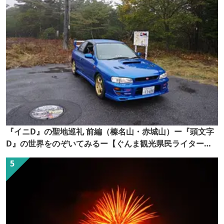
『イニD』の聖地巡礼 前編（榛名山・赤城山）ー『頭文字
D』の世界をのぞいてみるー【ぐんま観光県民ライター
（ぐん記者）】