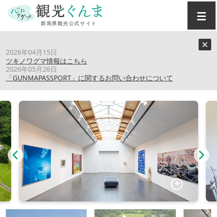
トップ
›
スポット
›
原美術館ARC
2026年04月15日
ツキノワグマ情報はこちら
2026年05月26日
原美術館ARC
「GUNMAPASSPORT」に関するお問い合わせについて