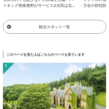
イキング朝食無料がサービス♪太田は北
・万全の防犯防
関東最大級の工業地帯を有すると共に、
いただけるエコ
新田義貞ゆかりの地で歴史的建造物も数
な清潔感 ・ゆき
多く点在。太田へお越しの際は、是非当
ドなベッド＆デ
観光スポット一覧
ホテルへ ■バイキング朝食 営業時間
6:30～9:00 ■夕食『花々亭』 営業時
間 18:00～22:00 (ラストオーダー 21:30)
定休日：日曜日・祝日
このページを見た人はこちらのページも見ています