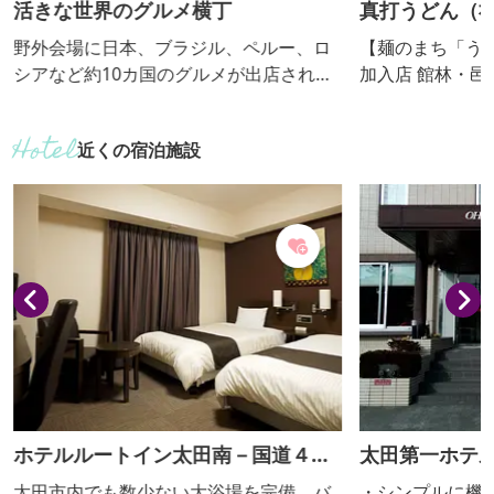
活きな世界のグルメ横丁
真打うどん（
のぞみ）
野外会場に日本、ブラジル、ペルー、ロ
【麺のまち「う
シアなど約10カ国のグルメが出店され、
加入店 館林・邑楽地域で生産された小麦
ステージでもサンバやネパール舞踊、地
を使用し、水、
元アイドルなどが出演されます。来場者
冴えのある淡黄
近くの宿泊施設
も様々な国の方々で賑わっていますの
な喉越しの優れた逸品
で、多文化を感じること間違いなしで
話・FAXで２日
す！
す。
ホテルルートイン太田南－国道４０
太田第一ホテ
７号－
太田市内でも数少ない大浴場を完備、バ
・シンプルに機