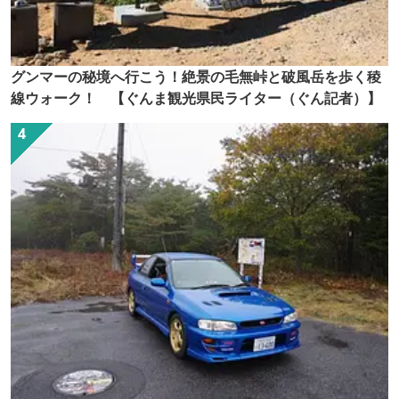
グンマーの秘境へ行こう！絶景の毛無峠と破風岳を歩く稜
線ウォーク！ 【ぐんま観光県民ライター（ぐん記者）】