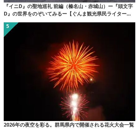
『イニD』の聖地巡礼 前編（榛名山・赤城山）ー『頭文字
D』の世界をのぞいてみるー【ぐんま観光県民ライター
（ぐん記者）】
2026年の夜空を彩る。群馬県内で開催される花火大会一覧