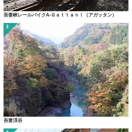
吾妻峡レールバイクA-Ｇａｔｔａｎ！（アガッタン）
吾妻渓谷