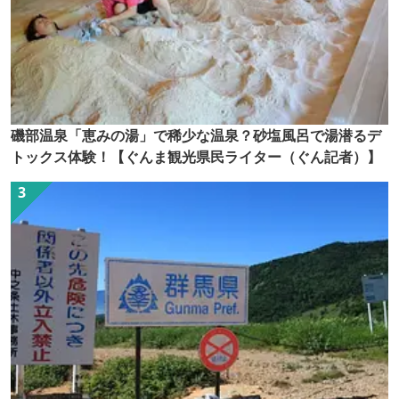
磯部温泉「恵みの湯」で稀少な温泉？砂塩風呂で湯潜るデ
トックス体験！【ぐんま観光県民ライター（ぐん記者）】