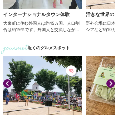
インターナショナルタウン体験
活きな世界の
大泉町に住む外国人は約45カ国、人口割
野外会場に日本
合は約19％です。外国人と交流しなが
シアなど約10
ら、様々な国の店舗を周り、商品を買い
ステージでもサ
物し、料理を堪能するなど異文化を体験
元アイドルなど
近くのグルメスポット
しましょう！
も様々な国の方
で、多文化を感
す！