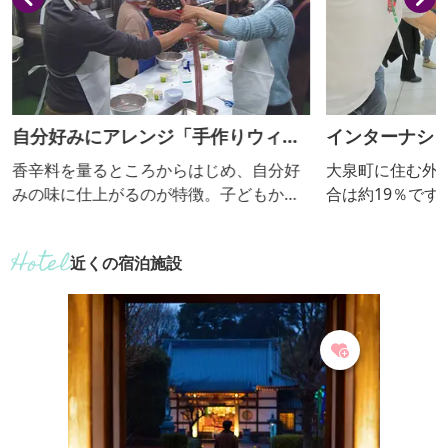
自分好みにアレンジ「手作りウィン
インターナシ
ナー教室」
香辛料を量るところからはじめ、自分好
大泉町に住む外
みの味に仕上がるのが特徴。子どもから
合は約19％で
大人まで人気の体験メニュー。材料は、
ら、様々な国の
全て群馬県内の食材。肉は上州麦豚を使
物し、料理を堪
近くの宿泊施設
用。羊の腸を使い、香辛料はチリ味・カ
しましょう！
レー味・ガーリック味・パセリ味・バジ
ル味などを選ぶことができる。体験時間
は90分くらいで、途中ボイルする時間が
20分。試食もでき、お持ち帰りもでき
る。また、店内には、豊富な食材も並
び、お土産として上州麦豚・上州牛・...