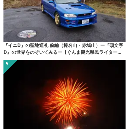
『イニD』の聖地巡礼 前編（榛名山・赤城山）ー『頭文字
D』の世界をのぞいてみるー【ぐんま観光県民ライター
（ぐん記者）】