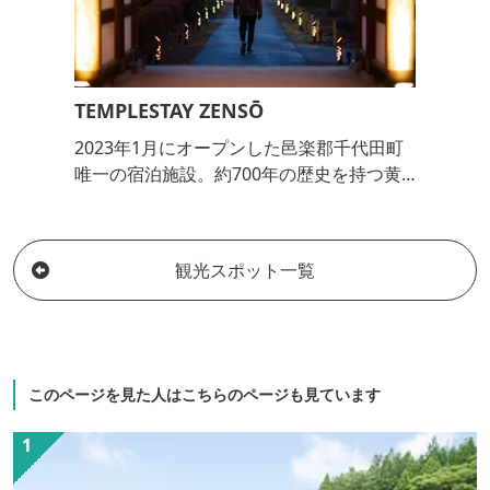
TEMPLESTAY ZENSŌ
2023年1月にオープンした邑楽郡千代田町
唯一の宿泊施設。約700年の歴史を持つ黄
檗宗宝林寺の境内にある全国でも珍しい一
棟貸しの寺泊施設です。施設名の「ZENS
Ō」は、｢禅荘（禅の宿泊施設）｣や「禅
観光スポット一覧
僧」を意味する一方、｢ZEN（禅）」と｢EN
SO（円窓、円相）」を組み合わせ創られま
した。混沌とした時代に「自分と向き合う
時間」をカジュアルに取り入れる場所を提
供したい、そんなコンセプトでスタート...
このページを見た人はこちらのページも見ています