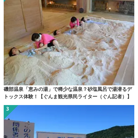
磯部温泉「恵みの湯」で稀少な温泉？砂塩風呂で湯潜るデ
トックス体験！【ぐんま観光県民ライター（ぐん記者）】