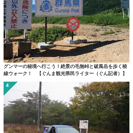
グンマーの秘境へ行こう！絶景の毛無峠と破風岳を歩く稜
線ウォーク！ 【ぐんま観光県民ライター（ぐん記者）】