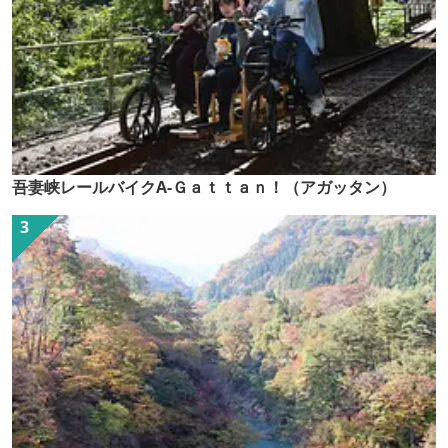
吾妻峡レールバイクA-Ｇａｔｔａｎ！（アガッタン）