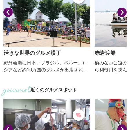
活きな世界のグルメ横丁
赤岩渡船
野外会場に日本、ブラジル、ペルー、ロ
橋のない公道の
シアなど約10カ国のグルメが出店され、
ら利根川を挟んで
ステージでもサンバやネパール舞踊、地
動力船で結んで
元アイドルなどが出演されます。来場者
の「水上県道」
近くのグルメスポット
も様々な国の方々で賑わっていますの
人々を運んでい
で、多文化を感じること間違いなしで
古く、戦国時代
す！
場しています。