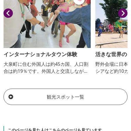
ターナショナルタウン体験
活きな世界のグルメ
町に住む外国人は約45カ国、人口割
野外会場に日本、ブラジ
約19％です。外国人と交流しなが
シアなど約10カ国のグ
様々な国の店舗を周り、商品を買い
ステージでもサンバやネ
、料理を堪能するなど異文化を体験
元アイドルなどが出演さ
しょう！
も様々な国の方々で賑わ
観光スポット一覧
で、多文化を感じること
す！
このページを見た人はこちらのページも見ています