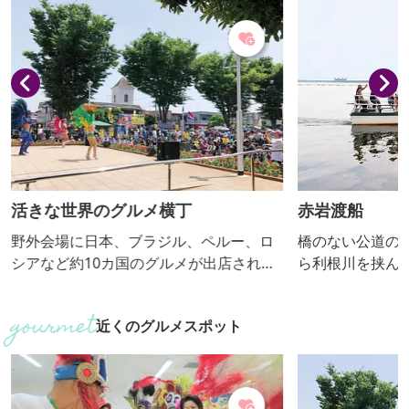
な世界のグルメ横丁
赤岩渡船
場に日本、ブラジル、ペルー、ロ
橋のない公道の一つで、
ど約10カ国のグルメが出店され、
ら利根川を挟んで埼玉県熊
ジでもサンバやネパール舞踊、地
動力船で結んでいます。
ドルなどが出演されます。来場者
の「水上県道」扱いで年
近くのグルメスポット
な国の方々で賑わっていますの
人々を運んでいます。赤
文化を感じること間違いなしで
古く、戦国時代、上杉謙
場しています。