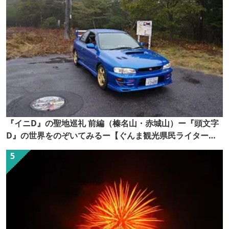
『イニD』の聖地巡礼 前編（榛名山・赤城山）ー『頭文字
D』の世界をのぞいてみるー【ぐんま観光県民ライター
（ぐん記者）】