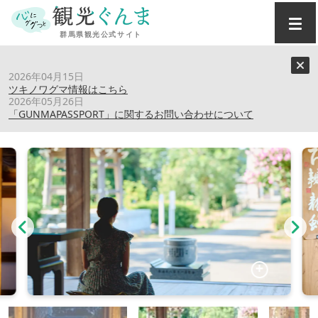
トップ
›
スポット
›
TEMPLESTAY ZENSŌ
2026年04月15日
ツキノワグマ情報はこちら
2026年05月26日
TEMPLESTAY ZENSŌ
「GUNMAPASSPORT」に関するお問い合わせについて