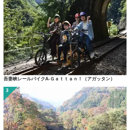
吾妻峡レールバイクA-Ｇａｔｔａｎ！（アガッタン）