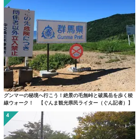
グンマーの秘境へ行こう！絶景の毛無峠と破風岳を歩く稜
線ウォーク！ 【ぐんま観光県民ライター（ぐん記者）】