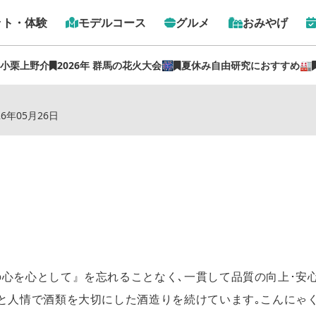
ット・体験
モデルコース
グルメ
おみやげ
 小栗上野介
2026年 群馬の花火大会🎆
夏休み自由研究におすすめ🏭
トップ
›
スポット
›
楽天（美峰酒類(株)）
26年05月26日
心を心として』を忘れることなく､一貫して品質の向上･安
風と人情で酒類を大切にした酒造りを続けています｡こんにゃ