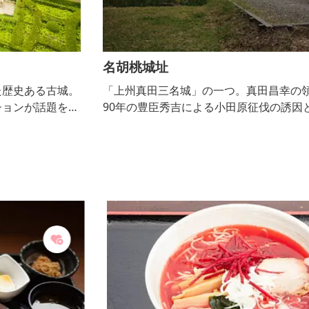
名胡桃城址
。
「上州真田三名城」の一つ。真田昌幸の領主時代、15
集
90年の豊臣秀吉による小田原征伐の誘因となった城と
て
して有名。名胡桃城址案内所もあり、資料などを展示
欧
しています。
さ
ン