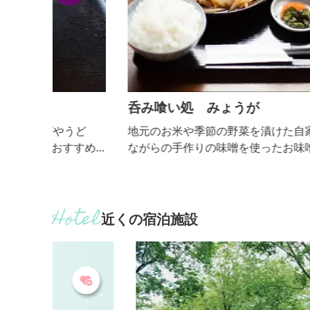
呑み喰い処 みょうが
うど
地元のお米や季節の野菜を漬けた自家製お漬け物、
すめ
ながらの手作りの味噌を使ったお味噌汁は身体が喜
けられ
美味しさ。 昼はランチで賑わい、夜も気軽にお食事
や宴会でご利用いただけます。 自家製うどんやリー
ズナブルな気変わり定食もおすすめです。 ◯定休
日：木曜日
近くの宿泊施設