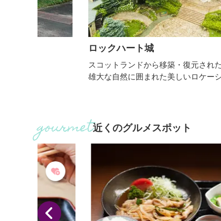
ロックハート城
スコットランドから移築・復元された歴史ある古城
雄大な自然に囲まれた美しいロケーションが話題を
め、ドラマや映画のロケ地としてもたびたび登場し
います。 10万㎡の敷地内には、石造りの教会や、
州田舎料理や地ビールを振る舞うレストラン、四季
折々の花が咲くイングリッシュガーデンなどが整備
近くのグルメスポット
れ、中世ヨーロッパの街並みを再現。 城内には、
ジュエリーやテディベアコレクションの展示室、サ
タミュージ...