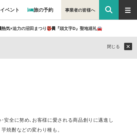
イベント
旅の予約
事業者の皆様へ
熱気×迫力の沼田まつり👺
『頭文字D』聖地巡礼🚘
閉じる
心･安全に努め､お客様に愛される商品創りに邁進し
く芋焼酎などの変わり種も。