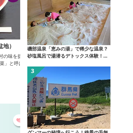
garage cafe R36
磯部温泉「恵みの湯」で稀少な温泉？
砂塩風呂で湯潜るデトックス体験！
自動車整備工場を営むオーナーのガレージに併設され
【ぐんま観光県民ライター（ぐん記
たカフェ。 注文を受けてから焼くピザは、定番の
者）】
「マルゲリータ」をはじめ、デザート感覚の「ハニー
チーズピザ」など種類も豊富。 お店は誰でも利用で
きるよう入口に階段とスロープが設置され、店内には
キッズスペースも用意されています。 ◯定休日：日
曜日
グンマーの秘境へ行こう！絶景の毛無