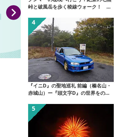
峠と破風岳を歩く稜線ウォーク！
【ぐんま観光県民ライター（ぐん記
者）】
みどりの村キャンプ場
『イニD』の聖地巡礼 前編（榛名山・
赤城山）ー『頭文字D』の世界をのぞ
いてみるー【ぐんま観光県民ライター
（ぐん記者）】