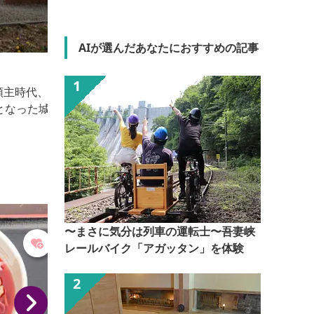
AIが選んだあなたにおすすめの記事
田んぼアート（道の駅中山盆地）
田んぼアートとは、田んぼをキャンバスに見立て、異
なる稲を使って巨大な絵を作り出すプロジェクトのこ
とです。 高山村では赤・白・黒・紫・黄の５色の苗
を使用し、毎年干支にちなんだイラストを描いていま
す。 田植えは参加者を一般募集し、毎年６月上旬ご
ろに行っています。見頃は７月中旬ごろ～稲刈り（10
月上旬）までとなっています。道の駅中山盆地の駐車
場からご覧頂けます。
〜まさに気分は列車の運転士〜吾妻峡
レールバイク「アガッタン」を体験