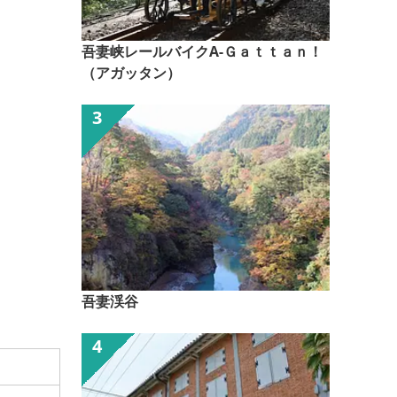
吾妻峡レールバイクA-Ｇａｔｔａｎ！
（アガッタン）
吾妻渓谷