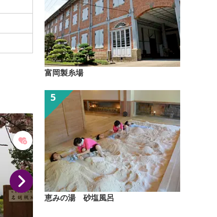
富岡製糸場
恵みの湯 砂塩風呂