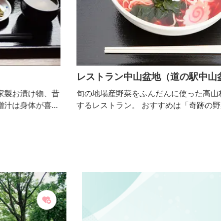
レストラン中山盆地（道の駅中山盆地）
昔
旬の地場産野菜をふんだんに使った高山村の味を提供
ぶ
するレストラン。 おすすめは「奇跡の野菜」と呼ば
れるほど栄養価の高い真っ赤なビーツ入りラーメン。
お食事メニューのほか、ソフトクリームやコーヒーな
どもあるので休憩でもご利用ください。 ※定休日：1
2月～3月は、毎月10日（土日祝の場合は翌平日）