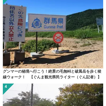
グンマーの秘境へ行こう！絶景の毛無峠と破風岳を歩く稜
線ウォーク！ 【ぐんま観光県民ライター（ぐん記者）】