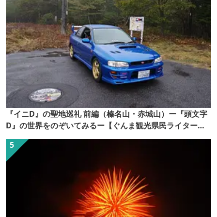
『イニD』の聖地巡礼 前編（榛名山・赤城山）ー『頭文字
D』の世界をのぞいてみるー【ぐんま観光県民ライター
（ぐん記者）】