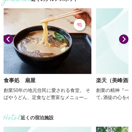
教会や、欧州田舎料理や地ビールを振る
水と風と人情で
舞うレストラン、四季折々の花が咲くイ
を続けています
ングリッシュガーデンなどが整備され、
変わり種も。
中世ヨーロッパの街並みを再現。 城内に
は、ジュエリーやテディベアコレクショ
ンの展示室、サンタミュージ...
食事処 扇屋
楽天（美峰酒類
創業50年の地元住民に愛される食堂。 そ
創業の精神『一
ばやうどん、定食など豊富なメニューが
て､酒徒の心を
揃います。 おすすめの「扇屋ラーメン」
く､一貫して品質
は、とろみがかった餡がかけられたファ
め､お客様に愛
近くの宿泊施設
ン多数の一品です。 ◯定休日：不定休
おります｡上毛三
水と風と人情で