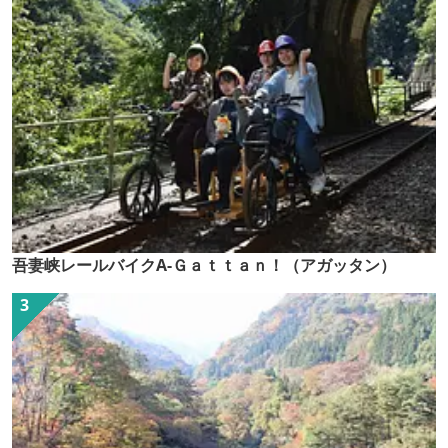
吾妻峡レールバイクA-Ｇａｔｔａｎ！（アガッタン）