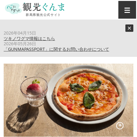
トップ
›
スポット
›
garage cafe R36
2026年04月15日
ツキノワグマ情報はこちら
2026年05月26日
garage cafe R36
「GUNMAPASSPORT」に関するお問い合わせについて