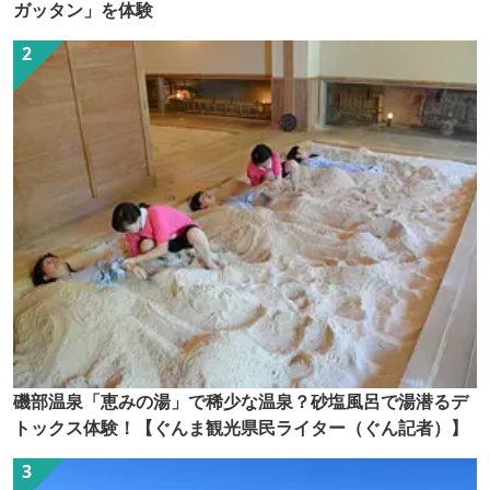
ガッタン」を体験
磯部温泉「恵みの湯」で稀少な温泉？砂塩風呂で湯潜るデ
トックス体験！【ぐんま観光県民ライター（ぐん記者）】