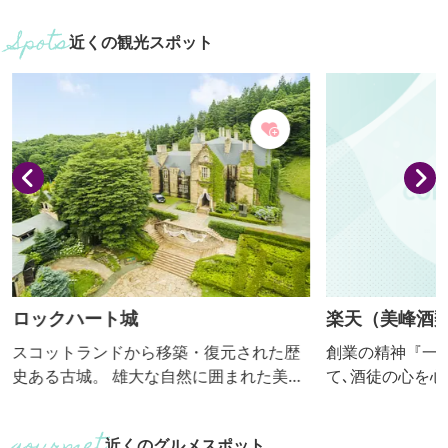
近くの観光スポット
ロックハート城
楽天（美峰酒類
スコットランドから移築・復元された歴
創業の精神『一
史ある古城。 雄大な自然に囲まれた美し
て､酒徒の心を
いロケーションが話題を集め、ドラマや
く､一貫して品質
映画のロケ地としてもたびたび登場して
め､お客様に愛
近くのグルメスポット
います。 10万㎡の敷地内には、石造りの
おります｡上毛三