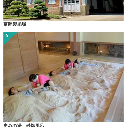
富岡製糸場
恵みの湯 砂塩風呂