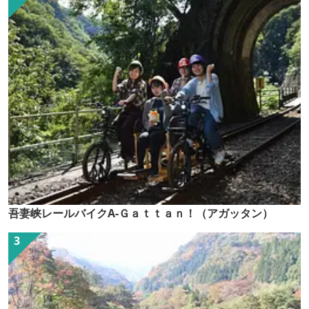
吾妻峡レールバイクA-Ｇａｔｔａｎ！（アガッタン）