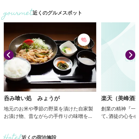
映画のロケ地としてもたびたび登場して
め､お客様に愛
近くのグルメスポット
います。 10万㎡の敷地内には、石造りの
おります｡上毛三
教会や、欧州田舎料理や地ビールを振る
水と風と人情で
舞うレストラン、四季折々の花が咲くイ
を続けています
ングリッシュガーデンなどが整備され、
変わり種も。
中世ヨーロッパの街並みを再現。 城内に
は、ジュエリーやテディベアコレクショ
ンの展示室、サンタミュージ...
呑み喰い処 みょうが
楽天（美峰酒類
地元のお米や季節の野菜を漬けた自家製
創業の精神『一
お漬け物、昔ながらの手作りの味噌を
て､酒徒の心を
使ったお味噌汁は身体が喜ぶ美味しさ。
く､一貫して品質
昼はランチで賑わい、夜も気軽にお食事
め､お客様に愛
近くの宿泊施設
や宴会でご利用いただけます。 自家製う
おります｡上毛三