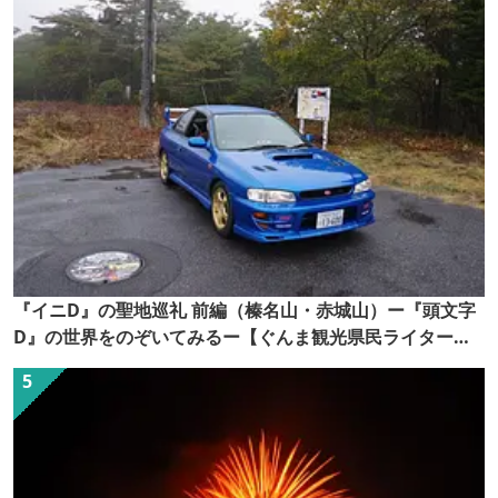
『イニD』の聖地巡礼 前編（榛名山・赤城山）ー『頭文字
D』の世界をのぞいてみるー【ぐんま観光県民ライター
（ぐん記者）】