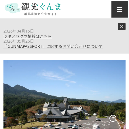
トップ
›
スポット
›
道の駅 中山盆地
2026年04月15日
ツキノワグマ情報はこちら
2026年05月26日
道の駅 中山盆地
「GUNMAPASSPORT」に関するお問い合わせについて