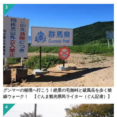
グンマーの秘境へ行こう！絶景の毛無峠と破風岳を歩く稜
線ウォーク！ 【ぐんま観光県民ライター（ぐん記者）】