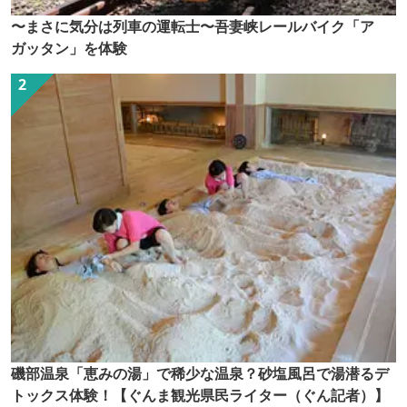
〜まさに気分は列車の運転士〜吾妻峡レールバイク「ア
ガッタン」を体験
磯部温泉「恵みの湯」で稀少な温泉？砂塩風呂で湯潜るデ
トックス体験！【ぐんま観光県民ライター（ぐん記者）】