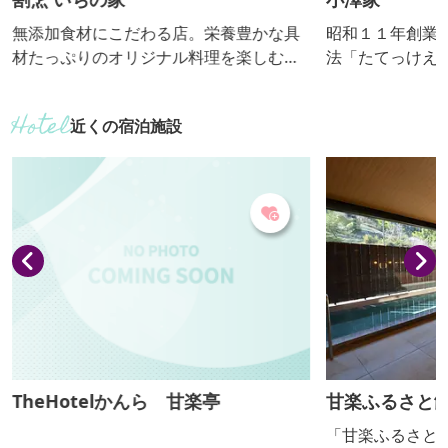
無添加食材にこだわる店。栄養豊かな具
昭和１１年創業
材たっぷりのオリジナル料理を楽しむリ
法「たてっけえ
ピーターが増えています。 【おっきりこ
シ、地場野菜を
み提供期間：通年】
らの地粉手打ち
近くの宿泊施設
こみです。 【おっきりこみ提供期間：通
年】
TheHotelかんら 甘楽亭
甘楽ふるさと
「甘楽ふるさと