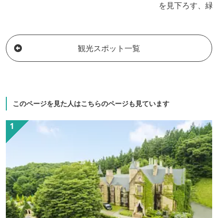
を見下ろす、緑
接しております
スポーツや合宿
用いただけます
観光スポット一覧
「せせらぎの湯
いきりリラック
牛を使用した手
のつかみ取り体
におきりこみ作
このページを見た人はこちらのページも見ています
メニューも豊富