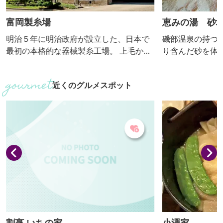
富岡製糸場
恵みの湯 砂
明治５年に明治政府が設立した、日本で
磯部温泉の持つ
最初の本格的な器械製糸工場。 上毛かる
り含んだ砂を体
たで「絹と生糸は日本一」とあるよう
く潜る温泉です
に、日本を近代化へ導いた絹産業の礎を
が非常に濃い温
近くのグルメスポット
築いた功績から、平成26年には世界文化
す。太古の海水
遺産に登録されました。 注目は、西洋の
して利用してい
建築技術を取り入れた木骨煉瓦造の建
温泉の天然の塩
物。 正門を入るとすぐ見える国宝「東置
が、磯部温泉の
繭所」は、ほぼ創業当時のままの姿で保
れば汗が止まら
存されています。 ほかにも、６年に及ぶ
ます。お風呂の
保存整備工事が完了した誕生し...
ら、特製の薬草茶
割烹 いちの家
小澤家