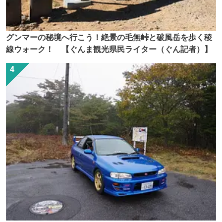
グンマーの秘境へ行こう！絶景の毛無峠と破風岳を歩く稜
線ウォーク！ 【ぐんま観光県民ライター（ぐん記者）】