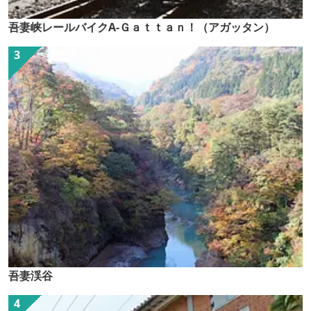
吾妻峡レールバイクA-Ｇａｔｔａｎ！（アガッタン）
吾妻渓谷