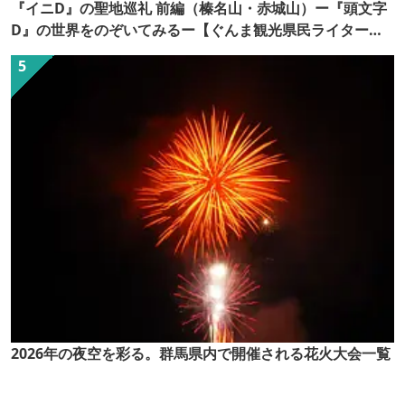
『イニD』の聖地巡礼 前編（榛名山・赤城山）ー『頭文字
D』の世界をのぞいてみるー【ぐんま観光県民ライター
（ぐん記者）】
2026年の夜空を彩る。群馬県内で開催される花火大会一覧