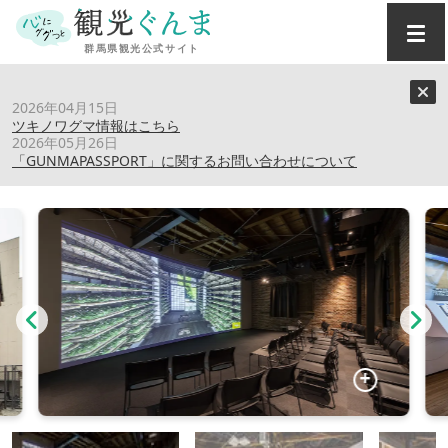
トップ
›
スポット
›
群馬県立世界遺産センター「セカイト」
2026年04月15日
ツキノワグマ情報はこちら
2026年05月26日
群馬県立世界遺産センター「セカイト」
「GUNMAPASSPORT」に関するお問い合わせについて