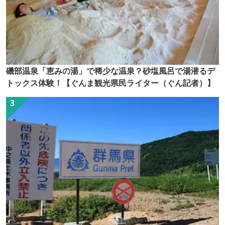
磯部温泉「恵みの湯」で稀少な温泉？砂塩風呂で湯潜るデ
トックス体験！【ぐんま観光県民ライター（ぐん記者）】