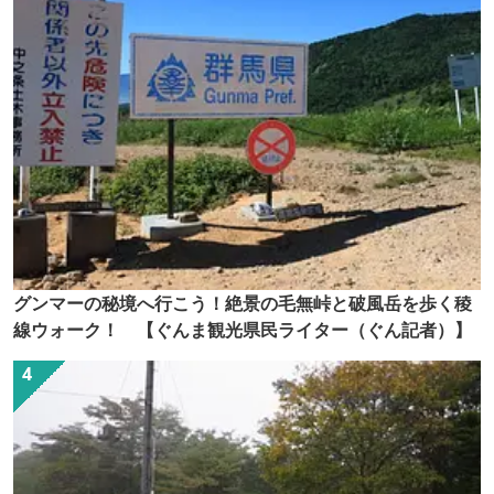
グンマーの秘境へ行こう！絶景の毛無峠と破風岳を歩く稜
線ウォーク！ 【ぐんま観光県民ライター（ぐん記者）】