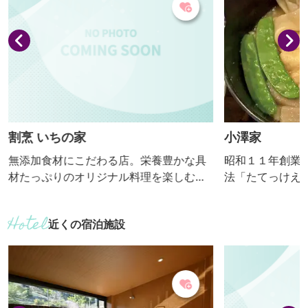
繭所」は、ほぼ創業当時のままの姿で保
存されています。 ほかにも、６年に及ぶ
保存整備工事が完了した誕生し...
割烹 いちの家
小澤家
無添加食材にこだわる店。栄養豊かな具
昭和１１年創業
材たっぷりのオリジナル料理を楽しむリ
法「たてっけえ
ピーターが増えています。 【おっきりこ
シ、地場野菜を
み提供期間：通年】
らの地粉手打ち
近くの宿泊施設
こみです。 【おっきりこみ提供期間：通
年】