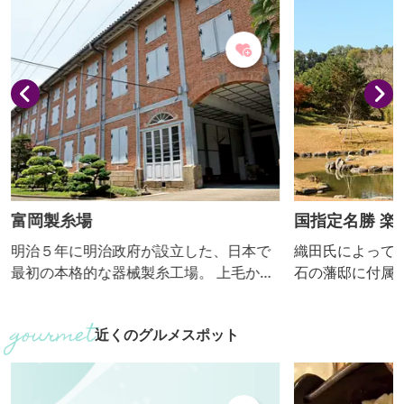
富岡製糸場
国指定名勝 楽
明治５年に明治政府が設立した、日本で
織田氏によって
最初の本格的な器械製糸工場。 上毛かる
石の藩邸に付属
たで「絹と生糸は日本一」とあるよう
園 国指定名勝 
に、日本を近代化へ導いた絹産業の礎を
この庭園でホタ
近くのグルメスポット
築いた功績から、平成26年には世界文化
遺産に登録されました。 注目は、西洋の
建築技術を取り入れた木骨煉瓦造の建
物。 正門を入るとすぐ見える国宝「東置