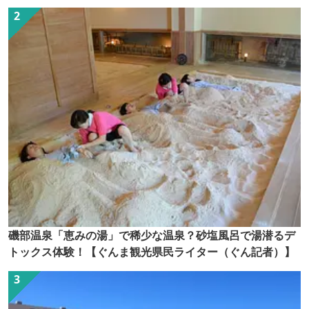
磯部温泉「恵みの湯」で稀少な温泉？砂塩風呂で湯潜るデ
トックス体験！【ぐんま観光県民ライター（ぐん記者）】