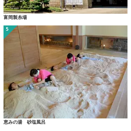
富岡製糸場
恵みの湯 砂塩風呂