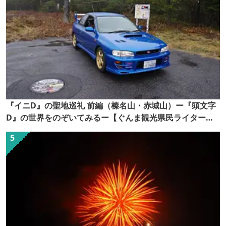
『イニD』の聖地巡礼 前編（榛名山・赤城山）ー『頭文字
D』の世界をのぞいてみるー【ぐんま観光県民ライター
（ぐん記者）】