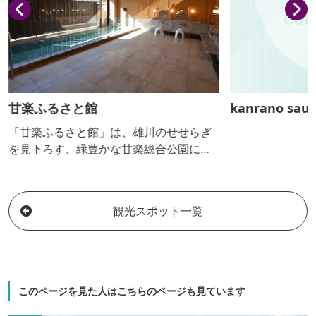
甘楽ふるさと館
kanrano sau
「甘楽ふるさと館」は、雄川のせせらぎ
を見下ろす、緑豊かな甘楽総合公園に隣
接しております。家族旅行はもちろん、
スポーツや合宿等あらゆるシーンでご利
用いただけます。炭酸カルシウム温泉
観光スポット一覧
「せせらぎの湯」と豊かな自然の中で思
いきりリラックスしてください！上州和
牛を使用した手ぶらバーベキューやマス
のつかみ取り体験、こんにゃく作り体験
におきりこみ作り体験などふるさと体験
このページを見た人はこちらのページも見ています
メニューも豊富にご用意しています。