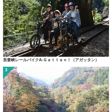
吾妻峡レールバイクA-Ｇａｔｔａｎ！（アガッタン）