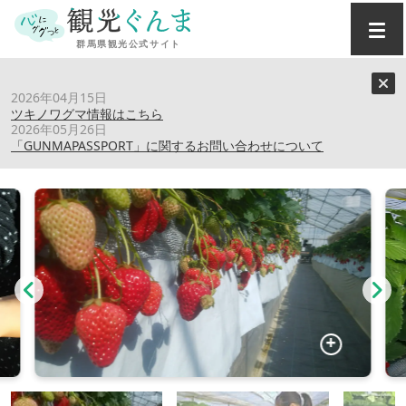
トップ
›
スポット
›
高田いちご園
2026年04月15日
ツキノワグマ情報はこちら
2026年05月26日
高田いちご園
「GUNMAPASSPORT」に関するお問い合わせについて