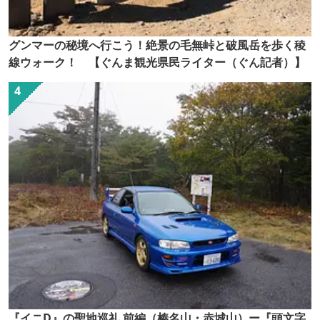
グンマーの秘境へ行こう！絶景の毛無峠と破風岳を歩く稜
線ウォーク！ 【ぐんま観光県民ライター（ぐん記者）】
『イニD』の聖地巡礼 前編（榛名山・赤城山）ー『頭文字