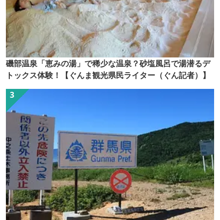
磯部温泉「恵みの湯」で稀少な温泉？砂塩風呂で湯潜るデ
トックス体験！【ぐんま観光県民ライター（ぐん記者）】