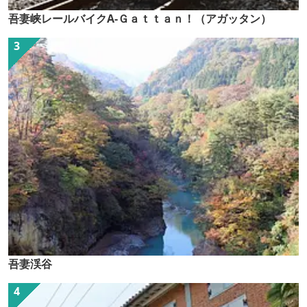
吾妻峡レールバイクA-Ｇａｔｔａｎ！（アガッタン）
吾妻渓谷