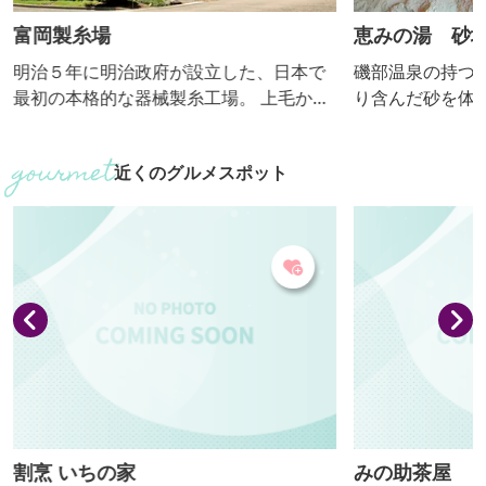
富岡製糸場
恵みの湯 砂
明治５年に明治政府が設立した、日本で
磯部温泉の持つ
最初の本格的な器械製糸工場。 上毛かる
り含んだ砂を体
たで「絹と生糸は日本一」とあるよう
く潜る温泉です
に、日本を近代化へ導いた絹産業の礎を
が非常に濃い温
近くのグルメスポット
築いた功績から、平成26年には世界文化
す。太古の海水
遺産に登録されました。 注目は、西洋の
して利用してい
建築技術を取り入れた木骨煉瓦造の建
温泉の天然の塩
物。 正門を入るとすぐ見える国宝「東置
が、磯部温泉の
繭所」は、ほぼ創業当時のままの姿で保
れば汗が止まら
存されています。 ほかにも、６年に及ぶ
ます。お風呂の
保存整備工事が完了した誕生し...
ら、特製の薬草茶
割烹 いちの家
みの助茶屋