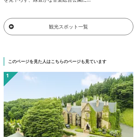
接しております。家族旅行はもちろん、
スポーツや合宿等あらゆるシーンでご利
用いただけます。炭酸カルシウム温泉
観光スポット一覧
「せせらぎの湯」と豊かな自然の中で思
いきりリラックスしてください！上州和
牛を使用した手ぶらバーベキューやマス
のつかみ取り体験、こんにゃく作り体験
におきりこみ作り体験などふるさと体験
このページを見た人はこちらのページも見ています
メニューも豊富にご用意しています。