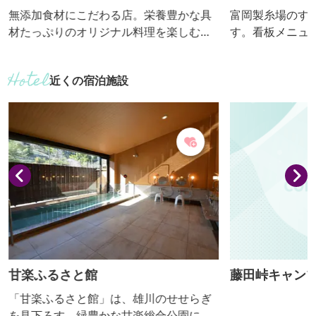
無添加食材にこだわる店。栄養豊かな具
富岡製糸場のす
材たっぷりのオリジナル料理を楽しむリ
す。看板メニュ
ピーターが増えています。 【おっきりこ
たっぷりのもち
み提供期間：通年】
【おっきりこみ
近くの宿泊施設
甘楽ふるさと館
藤田峠キャン
「甘楽ふるさと館」は、雄川のせせらぎ
を見下ろす、緑豊かな甘楽総合公園に隣