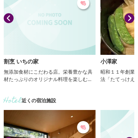
繭所」は、ほぼ創業当時のままの姿で保
存されています。 ほかにも、６年に及ぶ
保存整備工事が完了した誕生し...
割烹 いちの家
小澤家
無添加食材にこだわる店。栄養豊かな具
昭和１１年創業
材たっぷりのオリジナル料理を楽しむリ
法「たてっけえ
ピーターが増えています。 【おっきりこ
シ、地場野菜を
み提供期間：通年】
らの地粉手打ち
近くの宿泊施設
こみです。 【おっきりこみ提供期間：通
年】