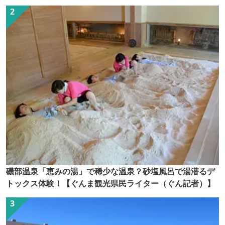
磯部温泉「恵みの湯」で稀少な温泉？砂塩風呂で湯潜るデ
トックス体験！【ぐんま観光県民ライター（ぐん記者）】