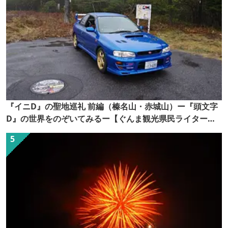
『イニD』の聖地巡礼 前編（榛名山・赤城山）ー『頭文字
D』の世界をのぞいてみるー【ぐんま観光県民ライター
（ぐん記者）】