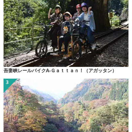
吾妻峡レールバイクA-Ｇａｔｔａｎ！（アガッタン）