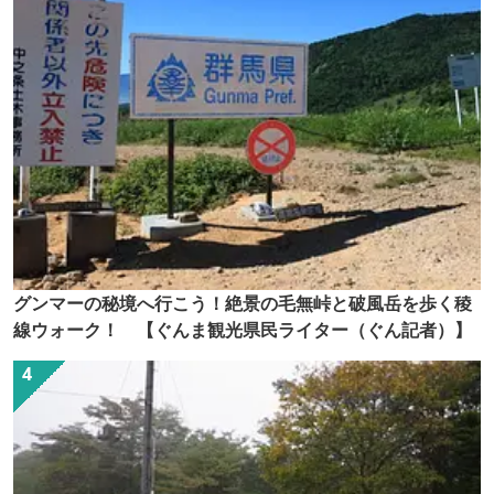
グンマーの秘境へ行こう！絶景の毛無峠と破風岳を歩く稜
線ウォーク！ 【ぐんま観光県民ライター（ぐん記者）】