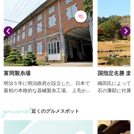
富岡製糸場
国指定名勝 楽
明治５年に明治政府が設立した、日本で
織田氏によって
最初の本格的な器械製糸工場。 上毛かる
石の藩邸に付属
たで「絹と生糸は日本一」とあるよう
園 国指定名勝 
に、日本を近代化へ導いた絹産業の礎を
この庭園でホタ
近くのグルメスポット
築いた功績から、平成26年には世界文化
遺産に登録されました。 注目は、西洋の
建築技術を取り入れた木骨煉瓦造の建
物。 正門を入るとすぐ見える国宝「東置