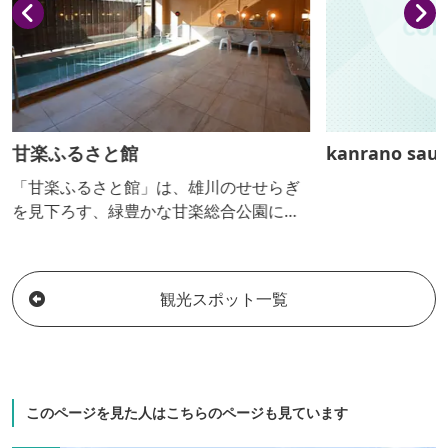
甘楽ふるさと館
kanrano sau
「甘楽ふるさと館」は、雄川のせせらぎ
を見下ろす、緑豊かな甘楽総合公園に隣
接しております。家族旅行はもちろん、
スポーツや合宿等あらゆるシーンでご利
用いただけます。炭酸カルシウム温泉
観光スポット一覧
「せせらぎの湯」と豊かな自然の中で思
いきりリラックスしてください！上州和
牛を使用した手ぶらバーベキューやマス
のつかみ取り体験、こんにゃく作り体験
におきりこみ作り体験などふるさと体験
このページを見た人はこちらのページも見ています
メニューも豊富にご用意しています。