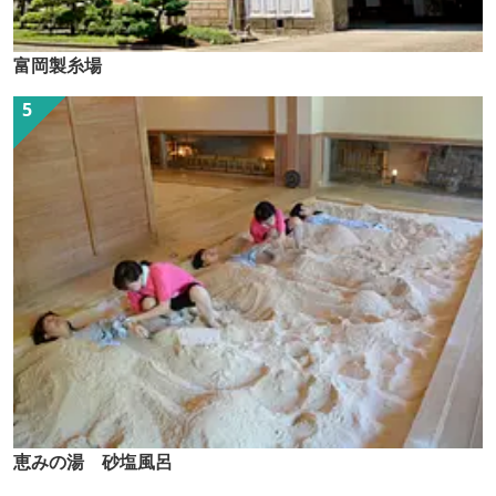
富岡製糸場
恵みの湯 砂塩風呂