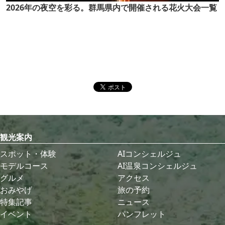
2026年の夜空を彩る。群馬県内で開催される花火大会一覧
観光案内
スポット・体験
AIコンシェルジュ
モデルコース
AI温泉コンシェルジュ
グルメ
アクセス
おみやげ
旅の予約
特集記事
ニュース
イベント
パンフレット