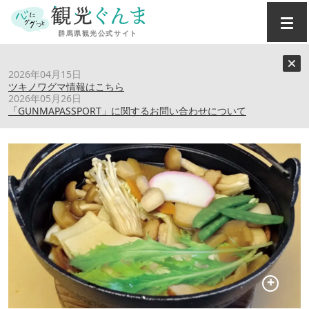
トップ
›
スポット
›
そば処 杉乃家
2026年04月15日
ツキノワグマ情報はこちら
2026年05月26日
そば処 杉乃家
「GUNMAPASSPORT」に関するお問い合わせについて