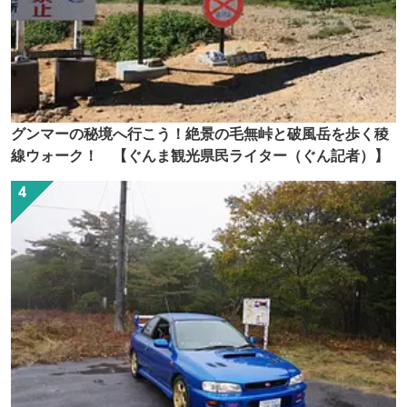
グンマーの秘境へ行こう！絶景の毛無峠と破風岳を歩く稜
線ウォーク！ 【ぐんま観光県民ライター（ぐん記者）】