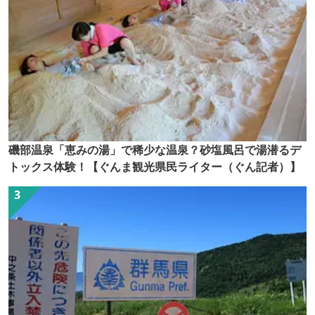
磯部温泉「恵みの湯」で稀少な温泉？砂塩風呂で湯潜るデ
トックス体験！【ぐんま観光県民ライター（ぐん記者）】