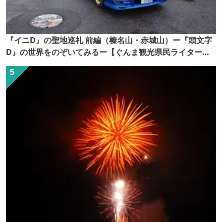
『イニD』の聖地巡礼 前編（榛名山・赤城山）ー『頭文字
D』の世界をのぞいてみるー【ぐんま観光県民ライター
（ぐん記者）】