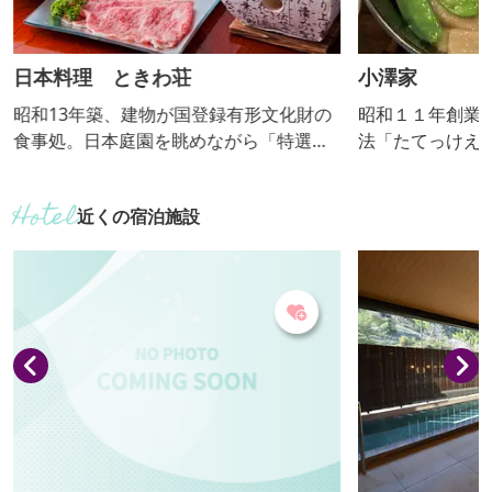
日本料理 ときわ荘
小澤家
昭和13年築、建物が国登録有形文化財の
昭和１１年創業
食事処。日本庭園を眺めながら「特選す
法「たてっけえ
き焼き御膳」を楽しめます。富岡産のね
シ、地場野菜を
ぎ（冬期は下仁田ねぎ）やしいたけ、卵
らの地粉手打ち
近くの宿泊施設
の他、吟味した県産食材を使用。A5ラン
こみです。 【おっきりこみ提供期間：通
クの赤城和牛は、口に入れた瞬間に溶け
年】
るようで、強い甘みと弾力を感じます。
名物の刺身コンニャクも味わえます。