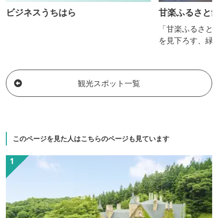
ビジネスうちはら
甘楽ふるさと
「甘楽ふるさと
を見下ろす、緑
接しております
スポーツや合宿
用いただけます
観光スポット一覧
「せせらぎの湯
いきりリラック
牛を使用した手
のつかみ取り体
におきりこみ作
このページを見た人はこちらのページも見ています
メニューも豊富