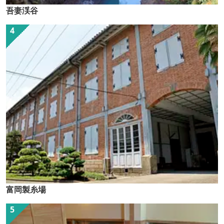
吾妻渓谷
富岡製糸場