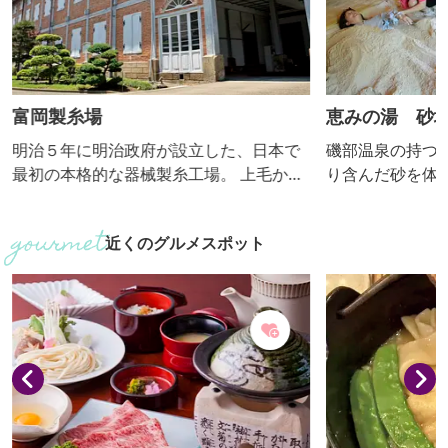
富岡製糸場
恵みの湯 砂
明治５年に明治政府が設立した、日本で
磯部温泉の持つ
最初の本格的な器械製糸工場。 上毛かる
り含んだ砂を体
たで「絹と生糸は日本一」とあるよう
く潜る温泉です
に、日本を近代化へ導いた絹産業の礎を
が非常に濃い温
近くのグルメスポット
築いた功績から、平成26年には世界文化
す。太古の海水
遺産に登録されました。 注目は、西洋の
して利用してい
建築技術を取り入れた木骨煉瓦造の建
温泉の天然の塩
物。 正門を入るとすぐ見える国宝「東置
が、磯部温泉の
繭所」は、ほぼ創業当時のままの姿で保
れば汗が止まら
存されています。 ほかにも、６年に及ぶ
ます。お風呂の
保存整備工事が完了した誕生し...
ら、特製の薬草茶