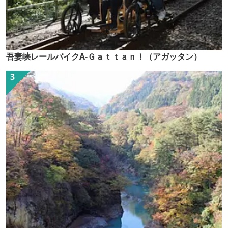
吾妻峡レールバイクA-Ｇａｔｔａｎ！（アガッタン）