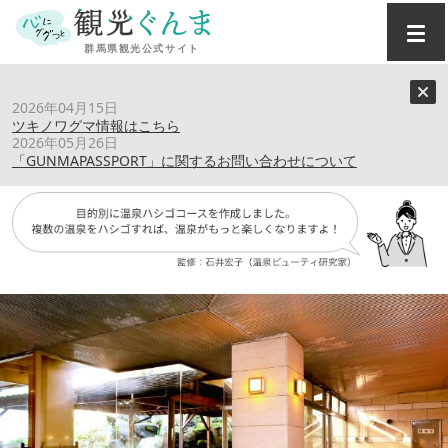
トップ
›
温泉コンシェルジュ
›
2026年04月15日
冷えた体をじわっとあたため ～冷え対策と乾燥撃退でうる
ツキノワグマ情報はこちら
おい美肌に～
2026年05月26日
「GUNMAPASSPORT」に関するお問い合わせについて