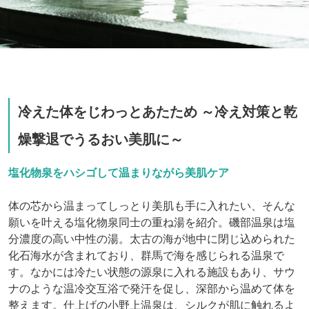
冷えた体をじわっとあたため ～冷え対策と乾
燥撃退でうるおい美肌に～
塩化物泉をハシゴして温まりながら美肌ケア
体の芯から温まってしっとり美肌も手に入れたい、そんな
願いを叶える塩化物泉同士の重ね湯を紹介。磯部温泉は塩
分濃度の高い中性の湯。太古の海が地中に閉じ込められた
化石海水が含まれており、群馬で海を感じられる温泉で
す。なかには冷たい状態の源泉に入れる施設もあり、サウ
ナのような温冷交互浴で発汗を促し、深部から温めて体を
整えます。仕上げの小野上温泉は、シルクが肌に触れるよ