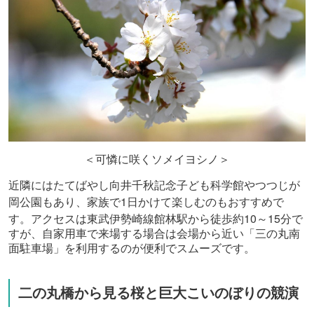
＜可憐に咲くソメイヨシノ＞
近隣にはたてばやし向井千秋記念子ども科学館やつつじが
1
岡公園もあり、家族で
日かけて楽しむのもおすすめで
10
15
す。アクセスは東武伊勢崎線館林駅から徒歩約
～
分で
すが、自家用車で来場する場合は会場から近い「三の丸南
面駐車場」を利用するのが便利でスムーズです。
二の丸橋から見る桜と巨大こいのぼりの競演