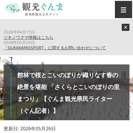
トップ
›
特集記事
›
2026年04月15日
館林で桜とこいのぼりが織りなす春の絶景を堪能 「さくら
ツキノワグマ情報はこちら
とこいのぼりの里まつり」【ぐんま観光県民ライター（ぐん
2026年05月26日
「GUNMAPASSPORT」に関するお問い合わせについて
記者）】
館林で桜とこいのぼりが織りなす春の
絶景を堪能 「さくらとこいのぼりの里
まつり」【ぐんま観光県民ライター
（ぐん記者）】
更新日: 2026年05月26日