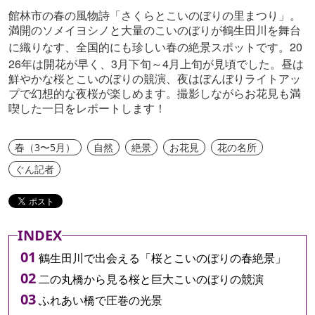
館林市の春の風物詩「さくらとこいのぼりの里まつり」。
満開のソメイヨシノと大量のこいのぼりが鶴生田川を舞台
20
に織りなす、全国的にも珍しい春の絶景スポットです。
26
3
4
年は開花が早く、
月下旬～
月上旬が見頃でした。昼は
鮮やかな桜とこいのぼりの競演、夜はぼんぼりライトアッ
プで幻想的な夜桜が楽しめます。撮影しながらお花見も満
喫した一日をレポートします！
春（3〜5月）
自然
絶景
お花見
花の名所
ぐん記者
INDEX
鶴生田川で出会える「桜とこいのぼりの春絶景」
二の丸橋から見る桜と巨大こいのぼりの競演
ふれあい橋で圧巻の光景