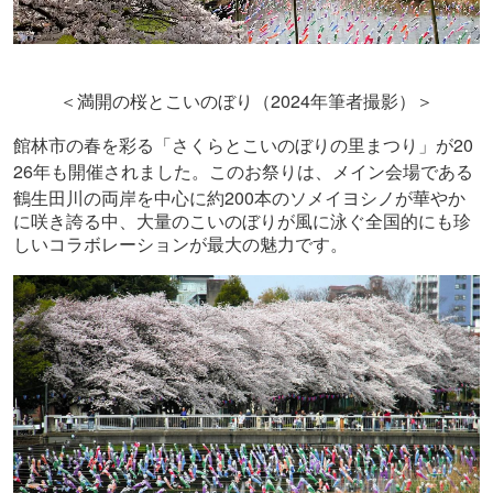
2024
＜満開の桜とこいのぼり（
年筆者撮影）＞
20
館林市の春を彩る「さくらとこいのぼりの里まつり」が
26
年も開催されました。このお祭りは、メイン会場である
200
鶴生田川の両岸を中心に約
本のソメイヨシノが華やか
に咲き誇る中、大量のこいのぼりが風に泳ぐ全国的にも珍
しいコラボレーションが最大の魅力です。