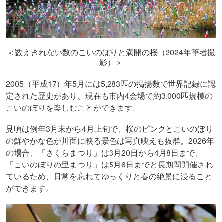
2024
＜数えきれない数のこいのぼりと満開の桜（
年筆者撮
影）＞
2005（平成17）年5月には5,283匹の掲揚数で世界記録に認
定された歴史があり、現在も市内4会場で約3,000匹規模の
こいのぼりを楽しむことができます。
見頃は例年
3
月末から
4
月上旬で、桜のピンクとこいのぼり
の鮮やかな色が川面に映る景色は写真映えも抜群。
2026
年
の場合、「さくらまつり」は
3
月
20
日から
4
月
8
日まで、
「こいのぼりの里まつり」は
5
月
6
日までと長期間開催され
ているため、日常を忘れてゆっくりと春の絶景に浸ること
ができます。