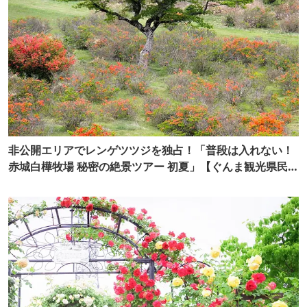
非公開エリアでレンゲツツジを独占！「普段は入れない！
赤城白樺牧場 秘密の絶景ツアー 初夏」【ぐんま観光県民ラ
イター（ぐん記者）】