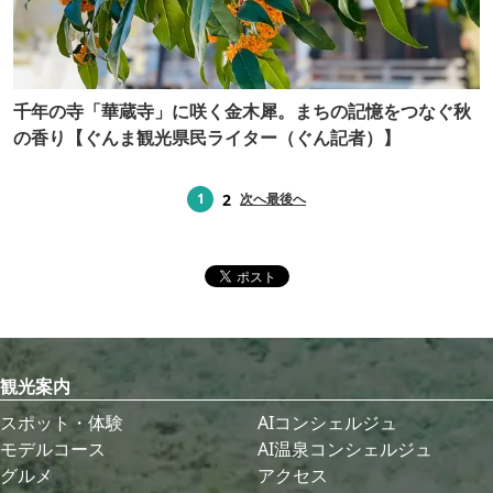
千年の寺「華蔵寺」に咲く金木犀。まちの記憶をつなぐ秋
の香り【ぐんま観光県民ライター（ぐん記者）】
2
1
次へ
最後へ
観光案内
スポット・体験
AIコンシェルジュ
モデルコース
AI温泉コンシェルジュ
グルメ
アクセス