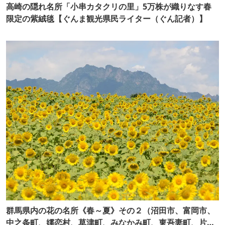
高崎の隠れ名所「小串カタクリの里」5万株が織りなす春
限定の紫絨毯【ぐんま観光県民ライター（ぐん記者）】
群馬県内の花の名所《春～夏》その２（沼田市、富岡市、
中之条町、嬬恋村、草津町、みなかみ町、東吾妻町、片品