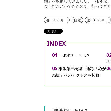
湖」を散策してきました。「碓氷湖
楽しむことができたので、行ってき
春（3〜5月）
自然
夏（6〜8月）
INDEX
「碓氷湖」とは？
の
碓氷第三橋梁 通称「めが
ね橋」へのアクセスも抜群
「碓氷湖」とは？