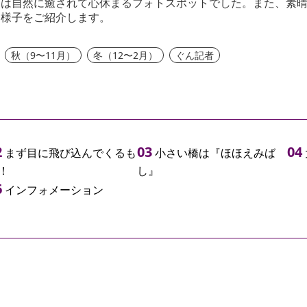
」は自然に癒されて心休まるフォトスポットでした。また、素
た様子をご紹介します。
秋（9〜11月）
冬（12〜2月）
ぐん記者
まず目に飛び込んでくるも
小さい橋は『ほほえみば
！
し』
インフォメーション