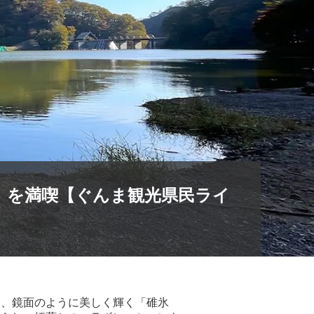
）を満喫【ぐんま観光県民ライ
る、鏡面のように美しく輝く「碓氷