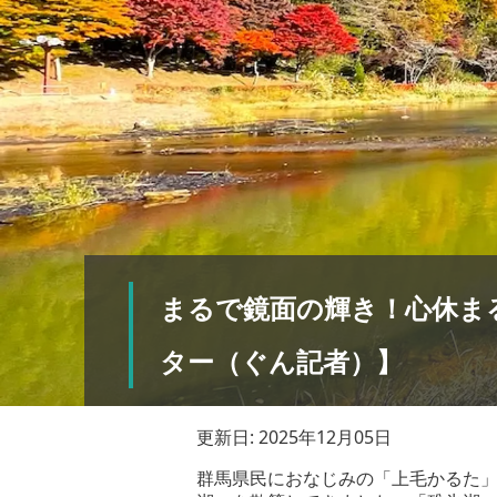
まるで鏡面の輝き！心休ま
ター（ぐん記者）】
更新日: 2025年12月05日
群馬県民におなじみの「上毛かるた