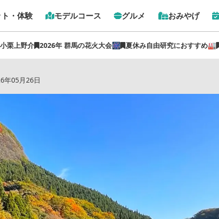
ット・体験
モデルコース
グルメ
おみやげ
 小栗上野介
2026年 群馬の花火大会🎆
夏休み自由研究におすすめ🏭
！心休まるフォトスポット「碓氷湖」（うすいこ）を満喫【ぐ
26年05月26日