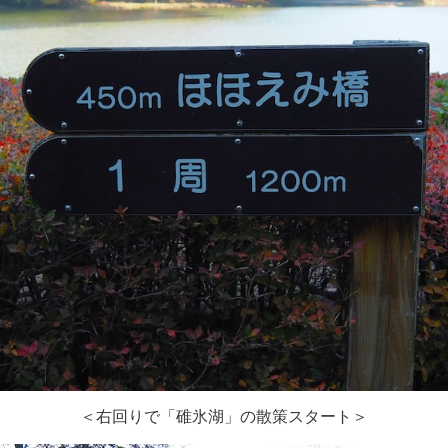
＜右回りで「碓氷湖」の散策スタート＞