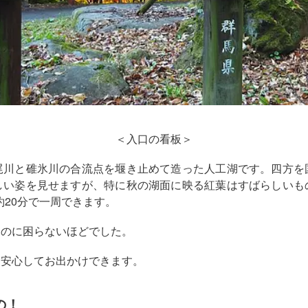
＜入口の看板＞
尾川と碓氷川の合流点を堰き止めて造った人工湖です。四方を
しい姿を見せますが、特に秋の湖面に映る紅葉はすばらしいも
約20分で一周できます。
るのに困らないほどでした。
、安心してお出かけできます。
の！