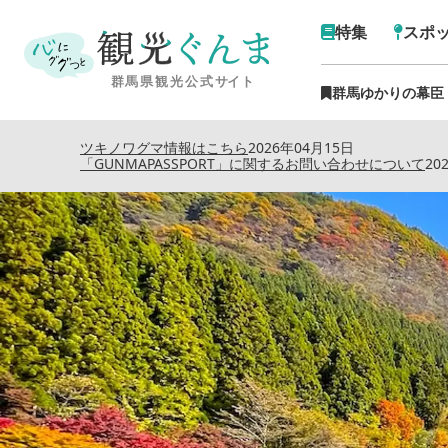
特集
スポ
群馬ゆかりの幕臣
トップ
›
特集記事
›
まるで鏡面の輝き
ツキノワグマ情報はこちら
2026年04月15日
「GUNMAPASSPORT」に関するお問い合わせについて
20