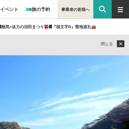
イベント
旅の予約
事業者の皆様へ
熱気×迫力の沼田まつり👺
『頭文字D』聖地巡礼🚘
んま観光県民ライター（ぐん記者）】
閉じる