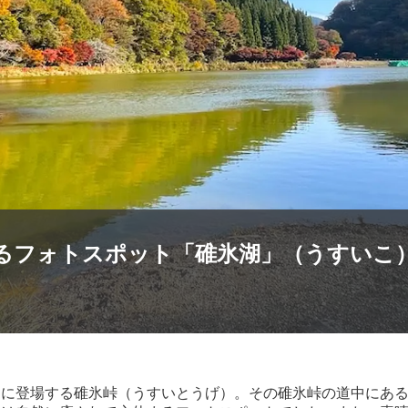
るフォトスポット「碓氷湖」（うすいこ
」に登場する碓氷峠（うすいとうげ）。その碓氷峠の道中にあ