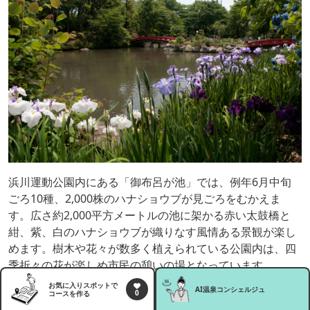
浜川運動公園内にある「御布呂が池」では、例年6月中旬
ごろ10種、2,000株のハナショウブが見ごろをむかえま
す。広さ約2,000平方メートルの池に架かる赤い太鼓橋と
紺、紫、白のハナショウブが織りなす風情ある景観が楽し
めます。樹木や花々が数多く植えられている公園内は、四
季折々の花が楽しめ市民の憩いの場となっています。
お気に入りスポットで
AI温泉
コンシェルジュ
0
コースを作る