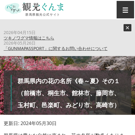
トップ
›
特集記事
›
2026年04月15日
群馬県内の花の名所《春～夏》その１（前橋市、桐生市、館
ツキノワグマ情報はこちら
林市、藤岡市、玉村町、邑楽町、みどり市、高崎市）
2026年05月26日
「GUNMAPASSPORT」に関するお問い合わせについて
群馬県内の花の名所《春～夏》その１
（前橋市、桐生市、館林市、藤岡市、
玉村町、邑楽町、みどり市、高崎市）
更新日: 2024年05月30日