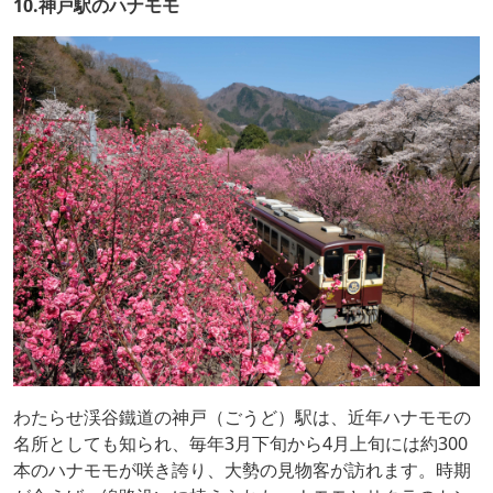
10.神戸駅のハナモモ
わたらせ渓谷鐵道の神戸（ごうど）駅は、近年ハナモモの
名所としても知られ、毎年3月下旬から4月上旬には約300
本のハナモモが咲き誇り、大勢の見物客が訪れます。時期