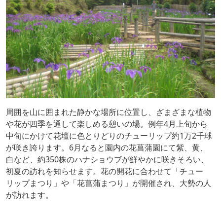
周囲を山に囲まれた静かな場所に位置し、ざまざまな植物
や花が四季を通して楽しめる憩いの場。例年4月上旬から
中旬にかけて花壇に色とりどりのチューリップ約1万2千球
が咲き誇ります。6月なると園内の花菖蒲園にて紫、黄、
白など、約350株のハナショウブが鮮やかに咲きそろい、
初夏の訪れを知らせます。花の開花に合わせて「チュー
リップまつり」や「花菖蒲まつり」が開催され、大勢の人
が訪れます。