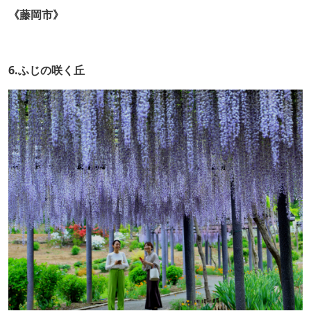
《藤岡市》
6.ふじの咲く丘