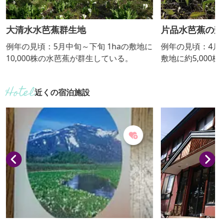
大清水水芭蕉群生地
片品水芭蕉の
例年の見頃：5月中旬～下旬 1haの敷地に
例年の見頃：4月下旬～5
10,000株の水芭蕉が群生している。
敷地に約5,00
る。 期間中
近くの宿泊施設