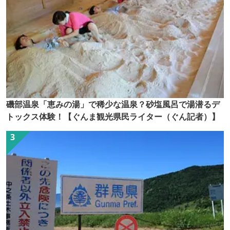
磯部温泉「恵みの湯」で稀少な温泉？砂塩風呂で湯潜るデ
トックス体験！【ぐんま観光県民ライター（ぐん記者）】