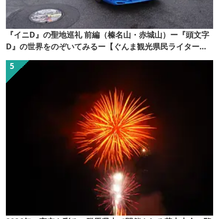
『イニD』の聖地巡礼 前編（榛名山・赤城山）ー『頭文字
D』の世界をのぞいてみるー【ぐんま観光県民ライター
（ぐん記者）】