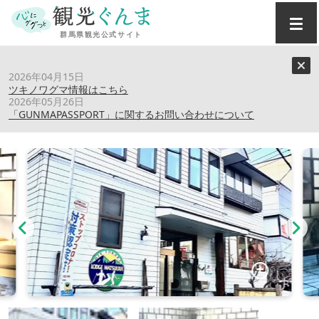
トップ
›
スポット
›
ロッジまつうら
2026年04月15日
ツキノワグマ情報はこちら
2026年05月26日
ロッジまつうら
「GUNMAPASSPORT」に関するお問い合わせについて