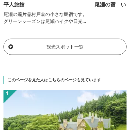
平人旅館
尾瀬の宿 い
尾瀬の麓片品村戸倉の小さな民宿です。
グリーンシーズンは尾瀬ハイクや日光ま
での経由地としてなど、スノーシーズン
は近くのスキー場でスキーやスノーボー
ドをお楽しみいただけます。 アルカリ性
観光スポット一覧
単純硫黄温泉の為にかなりツルツルの泉
質となっております。おくつろぎ下さ
い。
このページを見た人はこちらのページも見ています