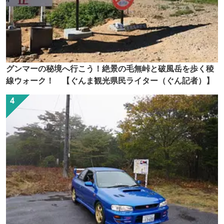
グンマーの秘境へ行こう！絶景の毛無峠と破風岳を歩く稜
線ウォーク！ 【ぐんま観光県民ライター（ぐん記者）】