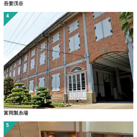
吾妻渓谷
富岡製糸場