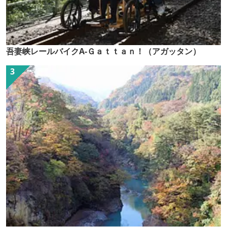
吾妻峡レールバイクA-Ｇａｔｔａｎ！（アガッタン）