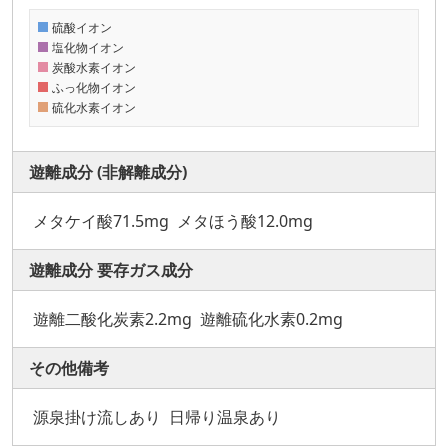
硫酸イオン
塩化物イオン
炭酸水素イオン
ふっ化物イオン
硫化水素イオン
遊離成分 (非解離成分)
メタケイ酸71.5mg
メタほう酸12.0mg
遊離成分 要存ガス成分
遊離二酸化炭素2.2mg
遊離硫化水素0.2mg
その他備考
源泉掛け流しあり
日帰り温泉あり