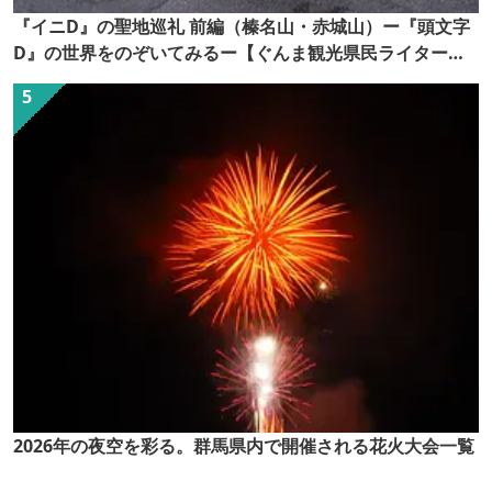
『イニD』の聖地巡礼 前編（榛名山・赤城山）ー『頭文字
D』の世界をのぞいてみるー【ぐんま観光県民ライター
（ぐん記者）】
2026年の夜空を彩る。群馬県内で開催される花火大会一覧