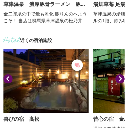
草津温泉 濃厚豚骨ラーメン 豚り
湯畑草菴 足湯
んの
全二郎系の中で最も乳化 豚りんのへよう
草津温泉の湯畑
こそ！ 当店は群馬県草津温泉の松乃井旅
ルの1階、飲み
館敷地内にあるド乳化ド豚骨の二郎系
に足湯を楽しめます。 【おっ
ラーメンと細麺の草津豚骨ラーメンを提
供期間：通年】
近くの宿泊施設
供しています。 湯畑から歩いて5分の所
にございます。 私たちは豚を厳選し、独
自の秘伝のタレで丁寧に調理していま
す。 一口食べれば、豚の旨味が口いっぱ
いに広がり、食べ応え抜群です。 私たち
のラーメンは、濃厚なスープと、ガッチ
リ歯応えのある極太麺が特徴...
喜びの宿 高松
昔心の宿 金