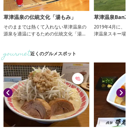
草津温泉の伝統文化「湯もみ」
草津温泉BanZi
そのままでは熱くて入れない草津温泉の
2019年4月に
源泉を適温にするための伝統文化「湯も
津温泉スキー場
み」。大正ロマン風の建物「熱乃湯」で
誕生。全長約50
は、「湯もみと踊りショー」を毎日行っ
中に架線したワ
近くのグルメスポット
ています。
とハーネスを使
滑空します。