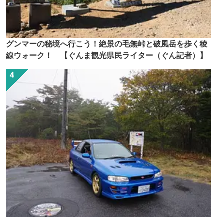
グンマーの秘境へ行こう！絶景の毛無峠と破風岳を歩く稜
線ウォーク！ 【ぐんま観光県民ライター（ぐん記者）】