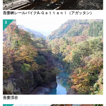
吾妻峡レールバイクA-Ｇａｔｔａｎ！（アガッタン）
吾妻渓谷