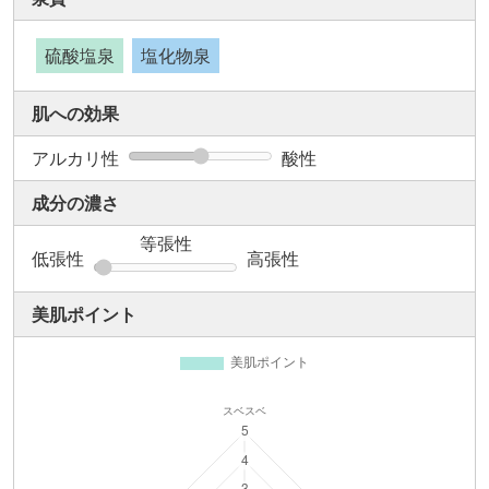
硫酸塩泉
塩化物泉
肌への効果
アルカリ性
酸性
成分の濃さ
等張性
低張性
高張性
美肌ポイント