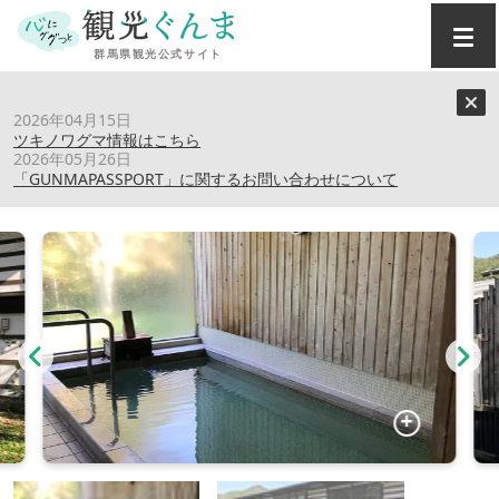
トップ
›
スポット
›
応徳温泉
2026年04月15日
ツキノワグマ情報はこちら
2026年05月26日
応徳温泉
「GUNMAPASSPORT」に関するお問い合わせについて