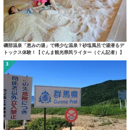
磯部温泉「恵みの湯」で稀少な温泉？砂塩風呂で湯潜るデ
トックス体験！【ぐんま観光県民ライター（ぐん記者）】