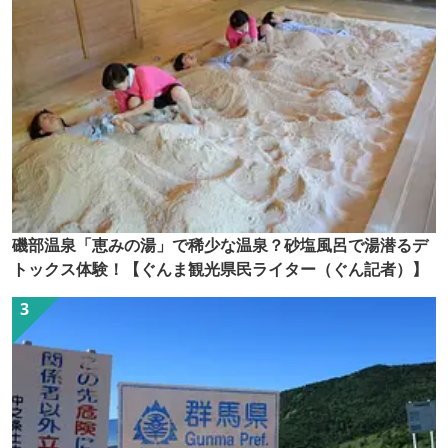
磯部温泉「恵みの湯」で稀少な温泉？砂塩風呂で湯潜るデ
トックス体験！【ぐんま観光県民ライター（ぐん記者）】