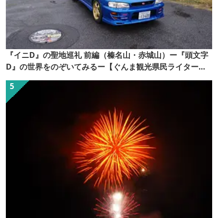
『イニD』の聖地巡礼 前編（榛名山・赤城山）ー『頭文字
D』の世界をのぞいてみるー【ぐんま観光県民ライター
（ぐん記者）】