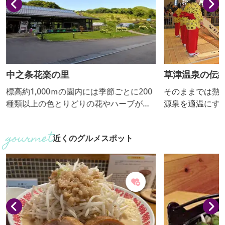
中之条花楽の里
草津温泉の伝
標高約1,000ｍの園内には季節ごとに200
そのままでは熱
種類以上の色とりどりの花やハーブが咲
源泉を適温にす
き、散策道も整備されています。館内で
み」。大正ロマ
はドライフラワーや手作りハーバリーウ
は、「湯もみと
近くのグルメスポット
ムの体験も可能です。レストランでは地
ています。
元の食材を使った料理を提供。花の雑貨
やドライフラワーなど花に関する商品も
充実しています。