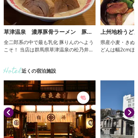
草津温泉 濃厚豚骨ラーメン 豚り
上州地粉うどん
んの
全二郎系の中で最も乳化 豚りんのへよう
県産小麦・きぬ
こそ！ 当店は群馬県草津温泉の松乃井旅
どんは幅2cmほ
館敷地内にあるド乳化ド豚骨の二郎系
イタケの天ぷらも人気
ラーメンと細麺の草津豚骨ラーメンを提
こみ提供期間：1
近くの宿泊施設
供しています。 湯畑から歩いて5分の所
にございます。 私たちは豚を厳選し、独
自の秘伝のタレで丁寧に調理していま
す。 一口食べれば、豚の旨味が口いっぱ
いに広がり、食べ応え抜群です。 私たち
のラーメンは、濃厚なスープと、ガッチ
リ歯応えのある極太麺が特徴...