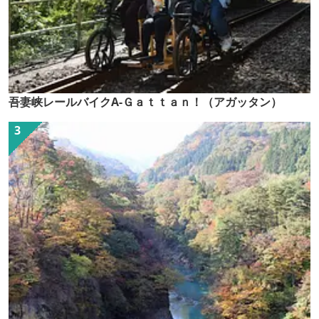
吾妻峡レールバイクA-Ｇａｔｔａｎ！（アガッタン）