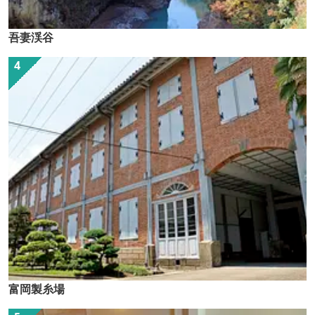
吾妻渓谷
富岡製糸場