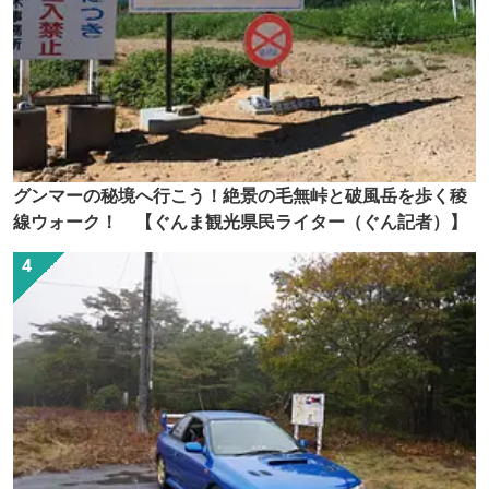
グンマーの秘境へ行こう！絶景の毛無峠と破風岳を歩く稜
線ウォーク！ 【ぐんま観光県民ライター（ぐん記者）】