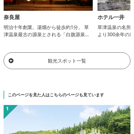
奈良屋
ホテル一井
明治十年創業。湯畑から徒歩約1分。 草
草津温泉の名所“
津温泉最古の源泉とされる「白旗源泉」
より300余年の
を引湯。 「湯守」のいる宿。
浴場には“白旗”
引湯。周辺散策
せ、日本三名泉“
観光スポット一覧
能頂けます。
このページを見た人はこちらのページも見ています