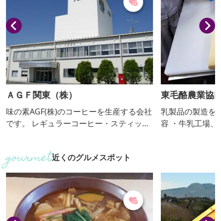
ＡＧＦ関東（株）
東毛酪農業協
味の素AGF(株)のコーヒーを生産する会社
乳製品の製造を行って
です。 レギュラーコーヒー・スティック
容 ・牛乳工場、チー
コーヒー・リキッドコーヒー・インスタ
容 ・工場で作
ントコーヒーなど、様々なタイプのコー
・バター作り（要予約
近くのグルメスポット
ヒーを製造しています。 ■見学内容・解
の受入 不可 ■団体の受入(人数) 可(10人
説有無 ・スティックコーヒー・ブレン
～）
ディドリップパック・ブレンディボトル
コーヒーなど（生産状況による） ・解
説：あり ■個人の受入 可 ■団体の受入
(人数) 可（10人～50人）