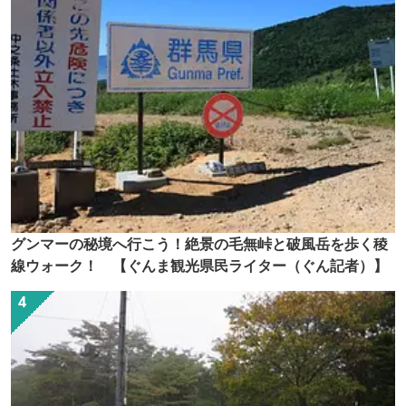
グンマーの秘境へ行こう！絶景の毛無峠と破風岳を歩く稜
線ウォーク！ 【ぐんま観光県民ライター（ぐん記者）】