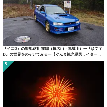
『イニD』の聖地巡礼 前編（榛名山・赤城山）ー『頭文字
D』の世界をのぞいてみるー【ぐんま観光県民ライター
（ぐん記者）】