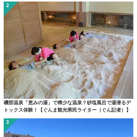
磯部温泉「恵みの湯」で稀少な温泉？砂塩風呂で湯潜るデ
トックス体験！【ぐんま観光県民ライター（ぐん記者）】