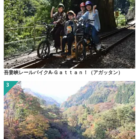
吾妻峡レールバイクA-Ｇａｔｔａｎ！（アガッタン）