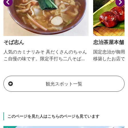
そば志ん
忠治茶屋本舗
人気のカミナリみそ 具だくさんのちゃん
国定忠治が御用
こ自慢の味です。限定手打ち二八そばも
移築したお店で
好評です。 【おっきりこみ提供期間：９
月～４月】
観光スポット一覧
このページを見た人はこちらのページも見ています