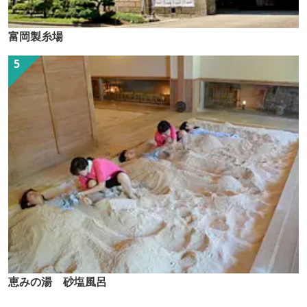
富岡製糸場
恵みの湯 砂塩風呂