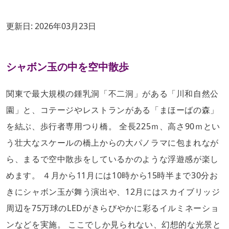
更新日:
2026年03月23日
シャボン玉の中を空中散歩
関東で最大規模の鍾乳洞「不二洞」がある「川和自然公
園」と、コテージやレストランがある「まほーばの森」
を結ぶ、歩行者専用つり橋。 全長225ｍ、高さ90ｍとい
う壮大なスケールの橋上からの大パノラマに包まれなが
ら、まるで空中散歩をしているかのような浮遊感が楽し
めます。 ４月から11月には10時から15時半まで30分お
きにシャボン玉が舞う演出や、12月にはスカイブリッジ
周辺を75万球のLEDがきらびやかに彩るイルミネーショ
ンなどを実施。 ここでしか見られない、幻想的な光景と