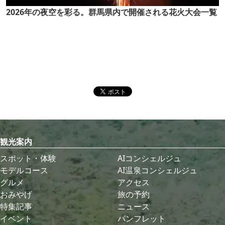
2026年の夜空を彩る。群馬県内で開催される花火大会一覧
観光案内
スポット・体験
AIコンシェルジュ
モデルコース
AI温泉コンシェルジュ
グルメ
アクセス
おみやげ
旅の予約
特集記事
ニュース
イベント
パンフレット