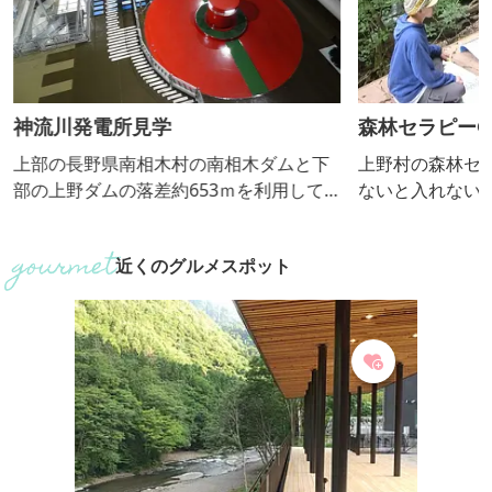
神流川発電所見学
森林セラピー
上部の長野県南相木村の南相木ダムと下
上野村の森林セ
部の上野ダムの落差約653ｍを利用して
ないと入れない
発電する揚水式の地下発電所。現在2号機
之沢源流域自然
までが稼動しており、予定の6号機まで完
散歩のほか、滝
近くのグルメスポット
成・稼動すると、世界最大級の揚水式発
ど、森林セラピ
電所になるといわれています。
ニューを体験す