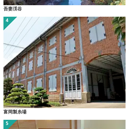
吾妻渓谷
富岡製糸場