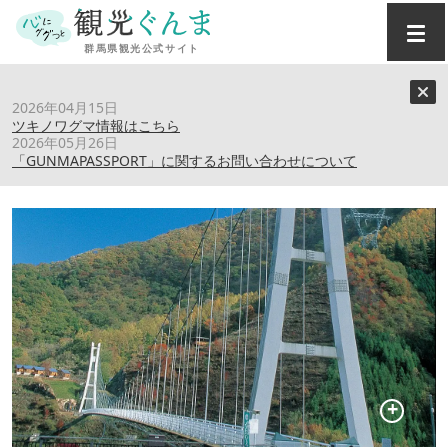
トップ
›
スポット
›
上野スカイブリッジ
2026年04月15日
ツキノワグマ情報はこちら
2026年05月26日
上野スカイブリッジ
「GUNMAPASSPORT」に関するお問い合わせについて