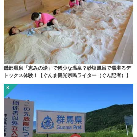
磯部温泉「恵みの湯」で稀少な温泉？砂塩風呂で湯潜るデ
トックス体験！【ぐんま観光県民ライター（ぐん記者）】