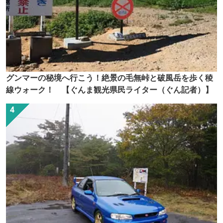
グンマーの秘境へ行こう！絶景の毛無峠と破風岳を歩く稜
線ウォーク！ 【ぐんま観光県民ライター（ぐん記者）】