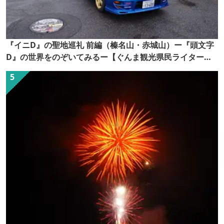
『イニD』の聖地巡礼 前編（榛名山・赤城山）ー『頭文字
D』の世界をのぞいてみるー【ぐんま観光県民ライター
（ぐん記者）】