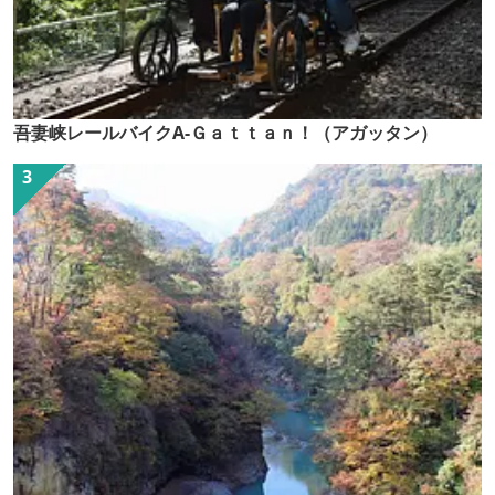
吾妻峡レールバイクA-Ｇａｔｔａｎ！（アガッタン）