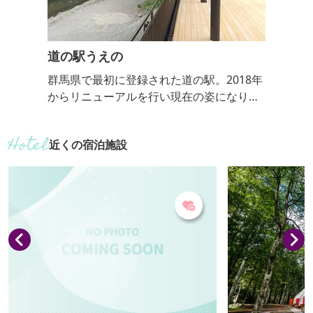
道の駅うえの
群馬県で最初に登録された道の駅。2018年
からリニューアルを行い現在の姿になりま
した。上野村のたくさんの魅力がぎゅっと
詰まった「道の駅うえの」をお楽しみくだ
近くの宿泊施設
さい。 レストランでは、上野村名物のブラ
ンド肉「いのぶた」料理を味わえます。特
産の十石みそを使ったソフトクリームはこ
こでしか食べられません。 テラスでは、清
流「神流川（かんながわ）」を望んでBBQ
を楽しめます。 併設する「ウッディー上...