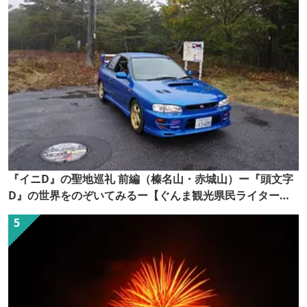
『イニD』の聖地巡礼 前編（榛名山・赤城山）ー『頭文字
D』の世界をのぞいてみるー【ぐんま観光県民ライター
（ぐん記者）】