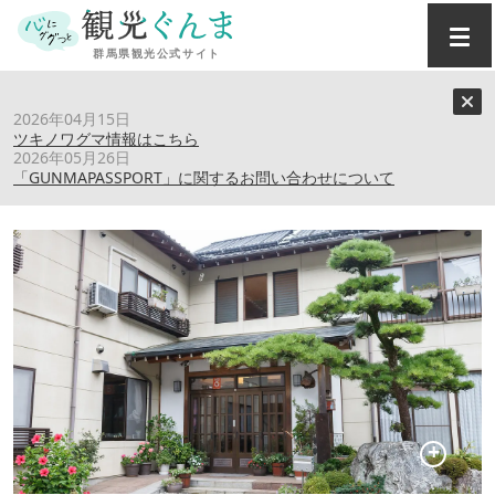
トップ
›
スポット
›
民宿旅館 不二野家
2026年04月15日
ツキノワグマ情報はこちら
2026年05月26日
民宿旅館 不二野家
「GUNMAPASSPORT」に関するお問い合わせについて