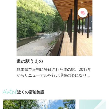
道の駅うえの
群馬県で最初に登録された道の駅。2018年
からリニューアルを行い現在の姿になりま
した。上野村のたくさんの魅力がぎゅっと
詰まった「道の駅うえの」をお楽しみくだ
近くの宿泊施設
さい。 レストランでは、上野村名物のブラ
ンド肉「いのぶた」料理を味わえます。特
産の十石みそを使ったソフトクリームはこ