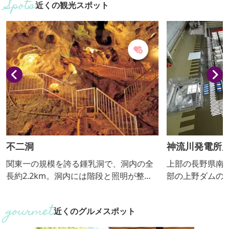
近くの観光スポット
不二洞
神流川発電所
関東一の規模を誇る鍾乳洞で、洞内の全
上部の長野県南
長約2.2km。洞内には階段と照明が整備
部の上野ダムの落
され、400年前に僧が探検したことから
発電する揚水式
仏教的な名称が付けられた鍾乳石の柱な
までが稼動して
近くのグルメスポット
ど、多彩な自然の造形美が幻想的な世界
成・稼動すると
へと誘います。1周約40分。
電所になるとい