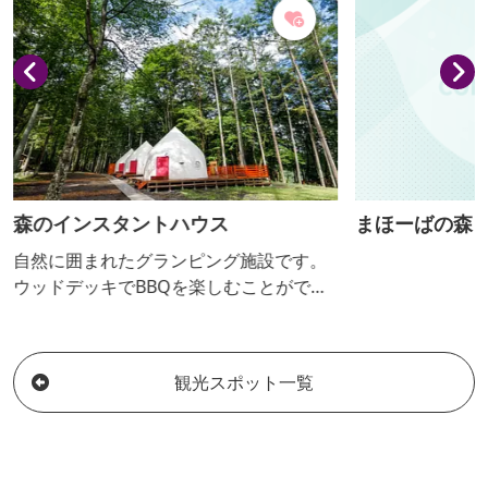
こでしか食べられません。 テラスでは、清
流「神流川（かんながわ）」を望んでBBQ
を楽しめます。 併設する「ウッディー上...
森のインスタントハウス
まほーばの森
自然に囲まれたグランピング施設です。
ウッドデッキでBBQを楽しむことができ
ます。モンゴルの移動式住居「ゲル」を
モチーフにしたテントで広々と非日常的
な時間を体感しませんか。
観光スポット一覧