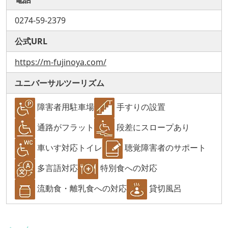
0274-59-2379
公式URL
https://m-fujinoya.com/
ユニバーサルツーリズム
障害者用駐車場
手すりの設置
通路がフラット
段差にスロープあり
車いす対応トイレ
聴覚障害者のサポート
多言語対応
特別食への対応
流動食・離乳食への対応
貸切風呂