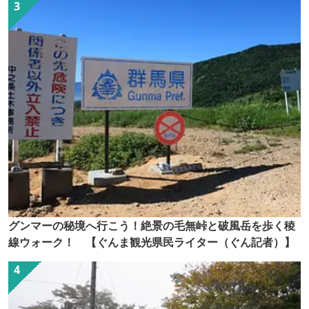
グンマーの秘境へ行こう！絶景の毛無峠と破風岳を歩く稜
線ウォーク！ 【ぐんま観光県民ライター（ぐん記者）】