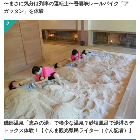
〜まさに気分は列車の運転士〜吾妻峡レールバイク「ア
ガッタン」を体験
磯部温泉「恵みの湯」で稀少な温泉？砂塩風呂で湯潜るデ
トックス体験！【ぐんま観光県民ライター（ぐん記者）】