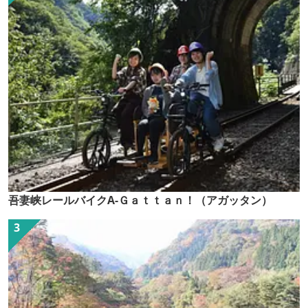
吾妻峡レールバイクA-Ｇａｔｔａｎ！（アガッタン）