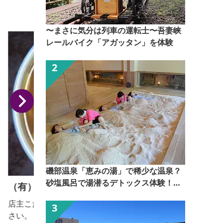
ご休憩にもお気軽にお立ち寄りください。
〜まさに気分は列車の運転士〜吾妻峡
レールバイク「アガッタン」を体験
ク
磯部温泉「恵みの湯」で稀少な温泉？
砂塩風呂で湯潜るデトックス体験！
（有）山一屋
【ぐんま観光県民ライター（ぐん記
店主こだわりのブレンド味がしみた麺をお楽しみくだ
者）】
さい。 【おっきりこみ提供期間：通年】