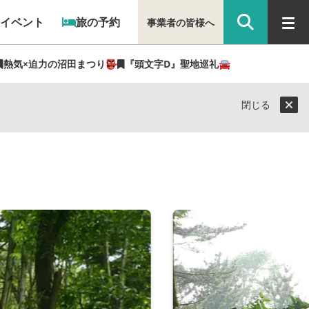
イベント
旅の予約
事業者の皆様へ
熱気×迫力の沼田まつり👺
『頭文字D』聖地巡礼🚘
閉じる