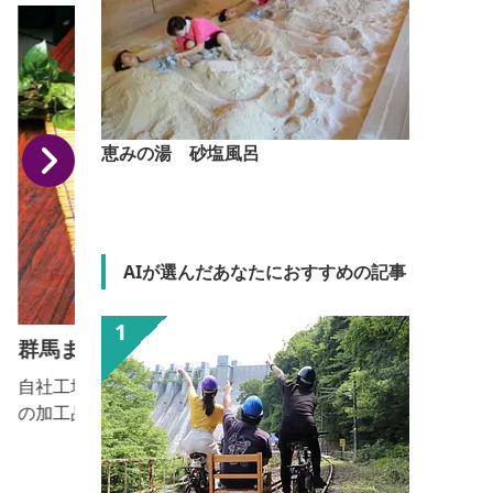
恵みの湯 砂塩風呂
AIが選んだあなたにおすすめの記事
群馬まいたけセンター
自社工場で丁寧に栽培した新鮮なまいたけ、まいたけ
の加工品などを販売しています。味や香りを追求し、
おいしくて栄養価の高いまいたけです。売店では試食
可能で工場見学も可、ゆったりした駐車場と子ども用
トイレ、身障者用トイレなどがあります。ドライブの