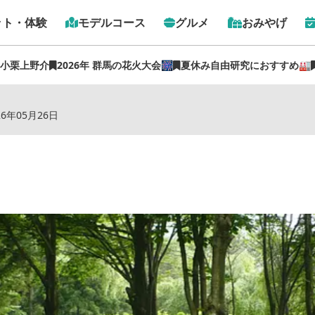
ット・体験
モデルコース
グルメ
おみやげ
 小栗上野介
2026年 群馬の花火大会🎆
夏休み自由研究におすすめ🏭
トップ
›
スポット
›
渋川市総合公園（アジサイ）
26年05月26日