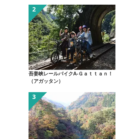
吾妻峡レールバイクA-Ｇａｔｔａｎ！
（アガッタン）