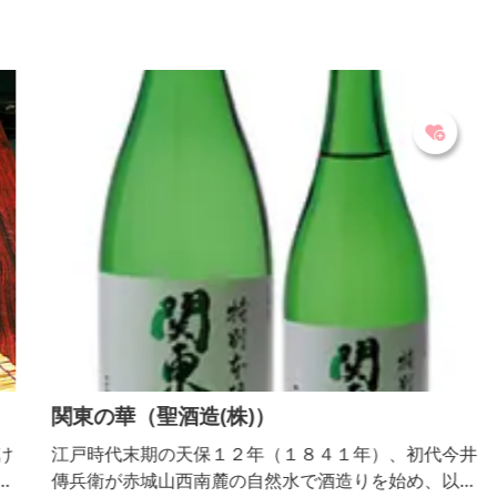
関東の華（聖酒造(株)）
け
江戸時代末期の天保１２年（１８４１年）、初代今井
、
傳兵衛が赤城山西南麓の自然水で酒造りを始め、以来