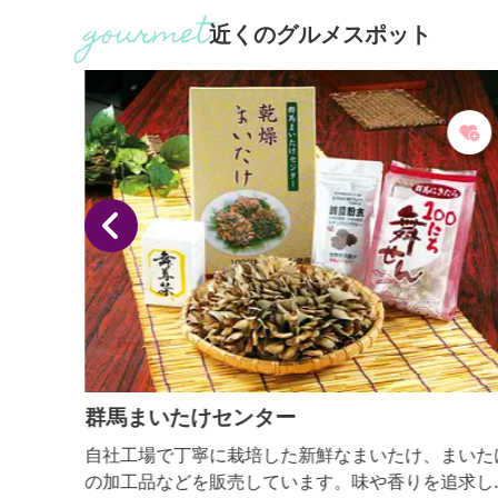
た羊
近くのグルメスポット
 ■
れあ
群馬まいたけセンター
そば・
自社工場で丁寧に栽培した新鮮なまいたけ、まいた
ていま
の加工品などを販売しています。味や香りを追求し