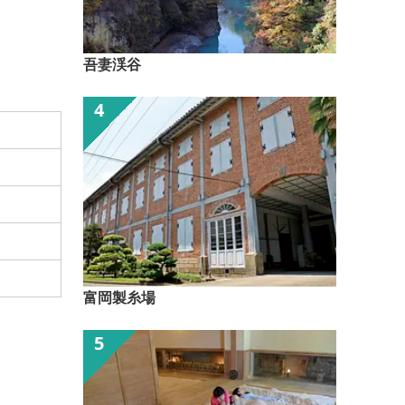
吾妻渓谷
富岡製糸場