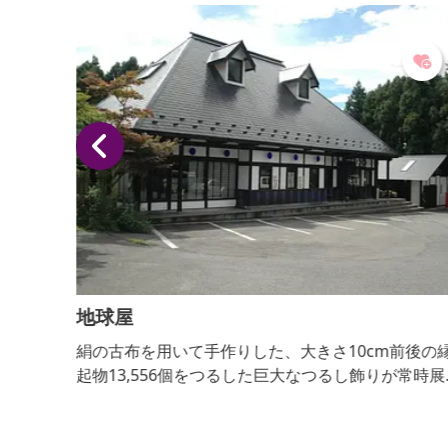
地球屋
然の中
絹の古布を用いて手作りした、大きさ10cm前後の
あいを
起物13,556個をつるした巨大なつるし飾りが常時展
とした
してある和雑貨店。リサイクル着物やパワーストー
、もの
なども販売しています。