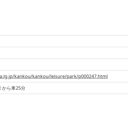
a.lg.jp/kankou/kankou/leisure/park/p000247.html
から車25分