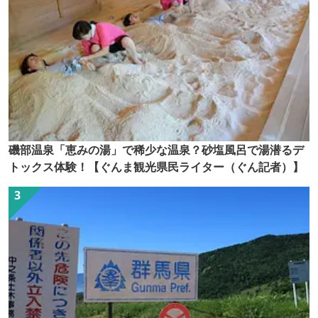
磯部温泉「恵みの湯」で稀少な温泉？砂塩風呂で湯潜るデ
トックス体験！【ぐんま観光県民ライター（ぐん記者）】