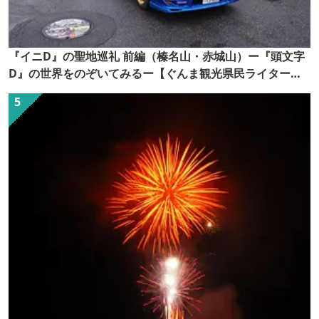
『イニD』の聖地巡礼 前編（榛名山・赤城山）ー『頭文字
D』の世界をのぞいてみるー【ぐんま観光県民ライター
（ぐん記者）】