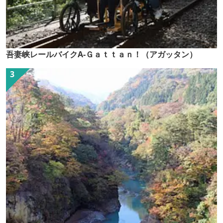
吾妻峡レールバイクA-Ｇａｔｔａｎ！（アガッタン）