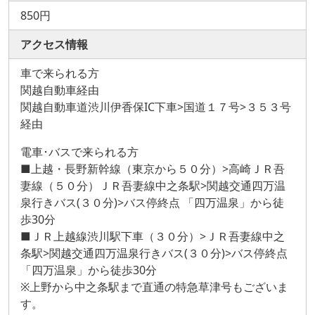
850円
アクセス情報
車で来られる方
関越自動車経由
関越自動車道渋川伊香保IC下車>国道１７号>３５３号
経由
電車･バスで来られる方
■上越・長野新幹線（東京から５０分）>高崎ＪＲ吾
妻線（５０分）ＪＲ吾妻線中之条駅>関越交通四万温
泉行きバス(３０分)>バス停終点 「四万温泉」から徒
歩30分
■ＪＲ上越線渋川駅下車（３０分）>ＪＲ吾妻線中之
条駅>関越交通四万温泉行きバス(３０分)>バス停終点
「四万温泉」から徒歩30分
※上野から中之条駅まで直通の特急草津号もございま
す。