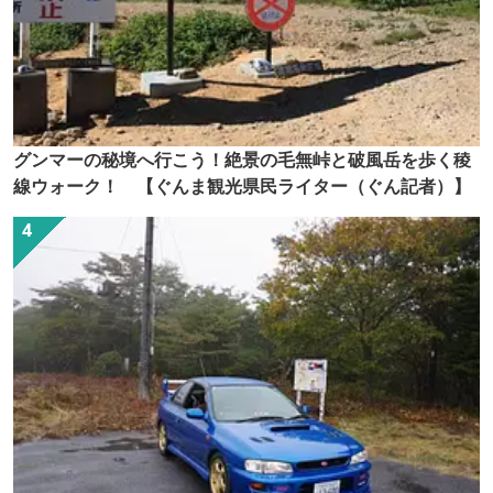
グンマーの秘境へ行こう！絶景の毛無峠と破風岳を歩く稜
線ウォーク！ 【ぐんま観光県民ライター（ぐん記者）】