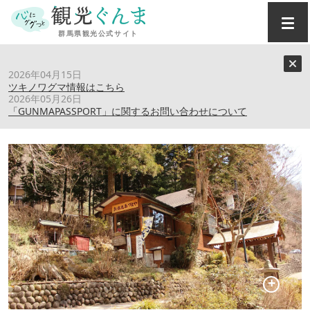
トップ
›
スポット
›
【四万温泉】喫茶 あづまや
2026年04月15日
ツキノワグマ情報はこちら
2026年05月26日
【四万温泉】喫茶 あづまや
「GUNMAPASSPORT」に関するお問い合わせについて