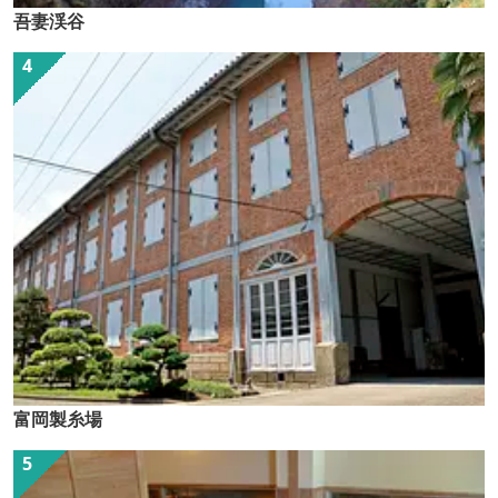
吾妻渓谷
富岡製糸場