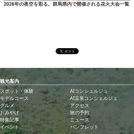
2026年の夜空を彩る。群馬県内で開催される花火大会一覧
観光案内
スポット・体験
AIコンシェルジュ
モデルコース
AI温泉コンシェルジュ
グルメ
アクセス
おみやげ
旅の予約
特集記事
ニュース
イベント
パンフレット