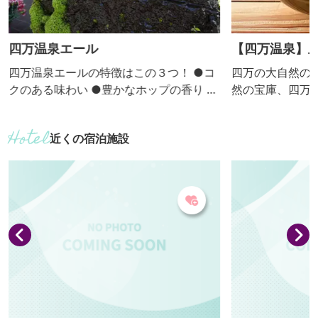
四万温泉エール
【四万温泉】上州牛
afe
四万温泉エールの特徴はこの３つ！ ●コ
四万の大自然の
クのある味わい ●豊かなホップの香り ●
然の宝庫、四万
やさしい炭酸 四万温泉エール
馬が生んだ最高
は現在、レギュラー品３種類と期間限定
たお肉料理がお
近くの宿泊施設
で数種類の味を作っています。 ■レギュ
あふれる空間で
ラー品■ ・摩耶姫[ペールエール] ・おう
極みです！！ おすすめ 上州牛ステーキ
穴[アンバーエール] ・月見橋[ポーター]
丼 1,980円（税
■期間限定品■ ・嘉満ヶ淵[生姜ポー
はたまらないガ
ター] ［『四万温泉の清らかな水』＋
が選んだ上州牛
『麦』＋『ホップ』］×酵母＋熟成＝四万
いっぱいに広が
温泉...
※不定休 ...