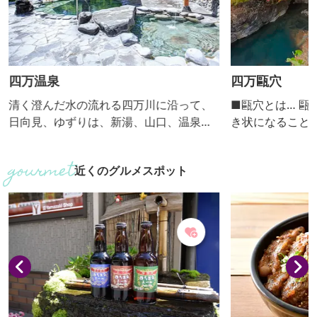
四万温泉
四万甌穴
清く澄んだ水の流れる四万川に沿って、
■甌穴とは… 甌
日向見、ゆずりは、新湯、山口、温泉口
き状になること
と５つの地区が細長く連なる温泉街。 古
を循環し、 川
くから湯治場として栄えてきた四万温泉
れてできた丸い
近くのグルメスポット
には、「四万（よんまん）の病に効く温
います。 数万
泉」ということからこの名がついた、と
自然が作り出し
の言い伝えがあります。 肌に吸い付くよ
はないでしょう｡
うな湯の特徴は、炭酸水素塩泉、硫化塩
下流約130mの
泉、硫黄泉を併せ持つ「三大美人泉
りとわかるものは
質」。クレンジング、デトックス、保湿
35㎝～1.5m、
が期待できる「美肌の湯」として高く...
5㎝～2...