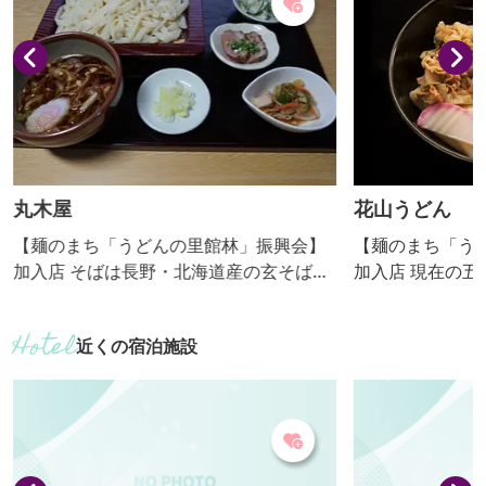
丸木屋
花山うどん
【麺のまち「うどんの里館林」振興会】
【麺のまち「う
加入店 そばは長野・北海道産の玄そばを
加入店 現在の五代目に至るまで、これだ
自家製粉。うどんは北海道・群馬（地
けは守れと言い
元）産の小麦粉を合わせ、天然酵母を加
して大量生産するな】 この精
近くの宿泊施設
え、しっかり熟成させたもの。つゆも天
り、2013、20
然の素材のみで作っています。
本一を決める全
に選ばれ見事、
老舗です。