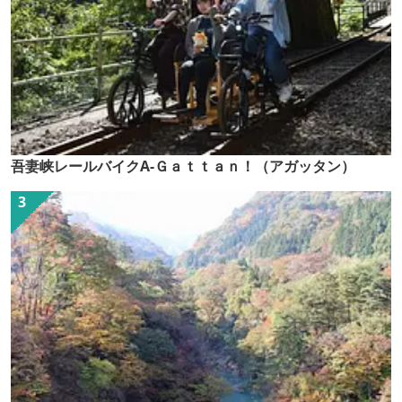
吾妻峡レールバイクA-Ｇａｔｔａｎ！（アガッタン）