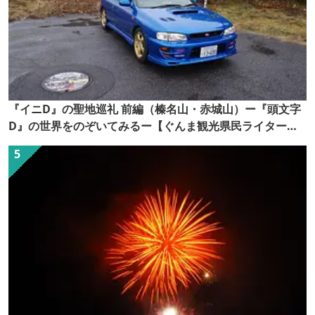
『イニD』の聖地巡礼 前編（榛名山・赤城山）ー『頭文字
D』の世界をのぞいてみるー【ぐんま観光県民ライター
（ぐん記者）】