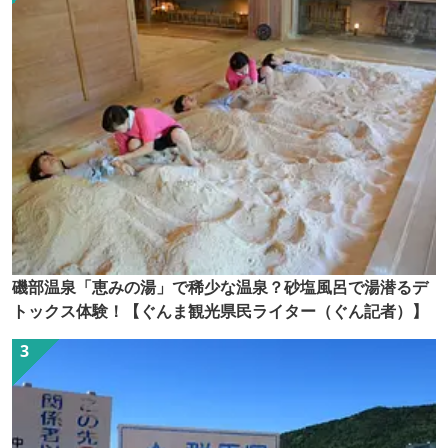
磯部温泉「恵みの湯」で稀少な温泉？砂塩風呂で湯潜るデ
トックス体験！【ぐんま観光県民ライター（ぐん記者）】