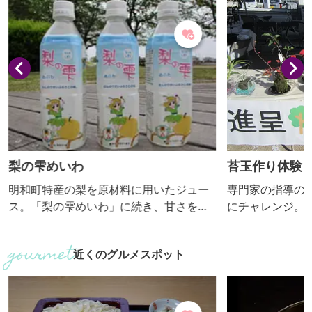
梨の雫めいわ
苔玉作り体験
明和町特産の梨を原材料に用いたジュー
専門家の指導の
ス。「梨の雫めいわ」に続き、甘さを抑
にチャレンジ。
えた大人の味わいの炭酸飲料「梨の雫 め
まれること間違
いわ sparkling」もあります。
近くのグルメスポット