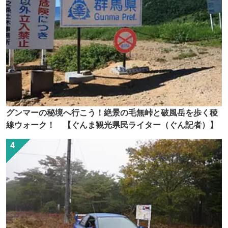
グンマーの秘境へ行こう！絶景の毛無峠と破風岳を歩く稜
線ウォーク！ 【ぐんま観光県民ライター（ぐん記者）】