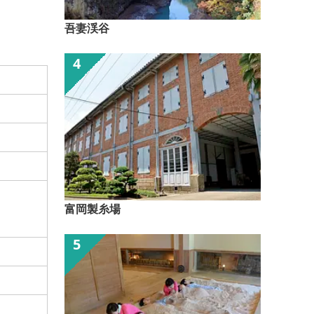
吾妻渓谷
富岡製糸場