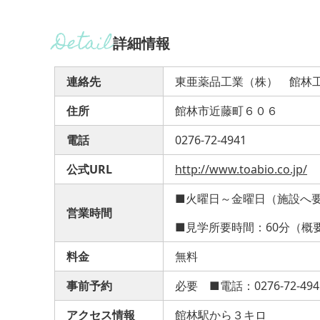
詳細情報
連絡先
東亜薬品工業（株） 館林
住所
館林市近藤町６０６
電話
0276-72-4941
公式URL
http://www.toabio.co.jp/
■火曜日～金曜日（施設へ
営業時間
■見学所要時間：60分（概
料金
無料
事前予約
必要 ■電話：0276-72-4941
アクセス情報
館林駅から３キロ