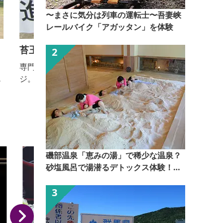
〜まさに気分は列車の運転士〜吾妻峡
レールバイク「アガッタン」を体験
苔玉作り体験
専門家の指導のもと、流行りの苔玉作りにチャレン
ジ。毎日の暮らしに潤いが生まれること間違いなしで
す。
磯部温泉「恵みの湯」で稀少な温泉？
オ
砂塩風呂で湯潜るデトックス体験！
【ぐんま観光県民ライター（ぐん記
者）】