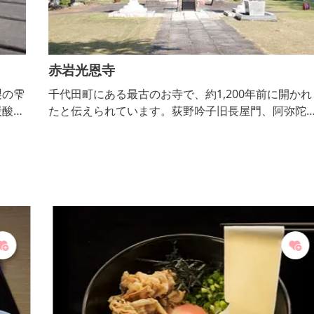
赤岩光恩寺
雫
千代田町にある最古のお寺で、約1,200年前に開かれ
飲
たと伝えられています。荻野吟子旧長屋門、阿弥陀三
尊像など多くの文化財を所蔵し、境内におある十月桜
も見事で秋には紅葉とのコントラストが楽しめます。
また、春季と秋季の年2回、不動尊大祭を開催。春季
は僧侶による読経や護摩供養と火渡りを開催し、秋季
は大般若と護摩の法要とインド舞踊を開催します。