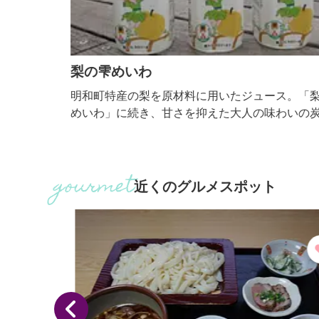
梨の雫めいわ
ツジな
明和町特産の梨を原材料に用いたジュース。「梨の
毛かる
めいわ」に続き、甘さを抑えた大人の味わいの炭酸
国内有
料「梨の雫 めいわ sparkling」もあります。
木群
ども植
、風
近くのグルメスポット
以外で
月上