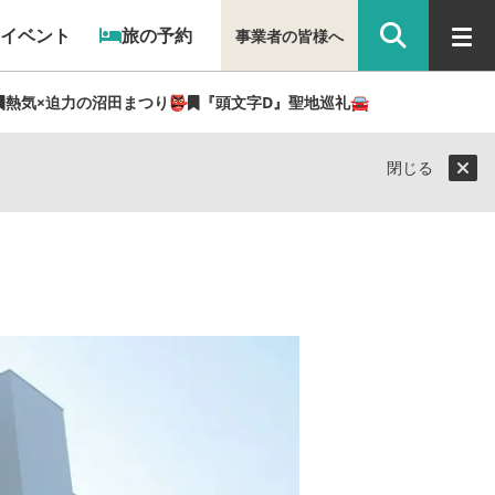
イベント
旅の予約
事業者の皆様へ
熱気×迫力の沼田まつり👺
『頭文字D』聖地巡礼🚘
閉じる