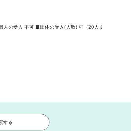
の受入 不可 ■団体の受入(人数) 可（20人ま
索する