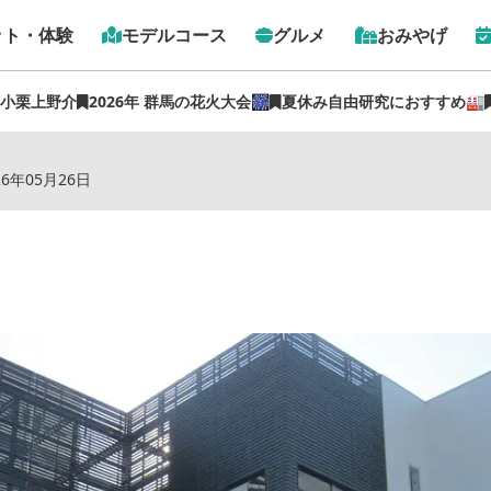
ット・体験
モデルコース
グルメ
おみやげ
 小栗上野介
2026年 群馬の花火大会🎆
夏休み自由研究におすすめ🏭
トップ
›
スポット
›
東亜薬品工業(株) 館林工場
26年05月26日