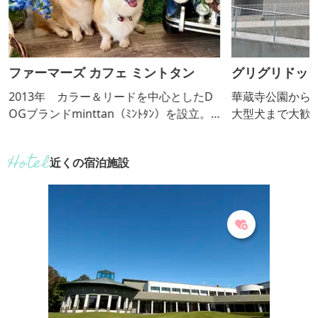
ファーマーズ カフェ ミントタン
グリグリドッ
2013年 カラー＆リードを中心としたD
華蔵寺公園から徒
OGブランドminttan（ﾐﾝﾄﾀﾝ）を設立。
大型犬まで大歓迎
可愛いくて、手に取りたくなる物作りを
もにワンちゃん同
一貫としたコンセプトとして始動。オー
くつろいだり、
近くの宿泊施設
ナーの実家の農家で作った、新鮮な地元
だけます☕
野菜をたっぷり使ったメニューが人気の
カフェもあります。