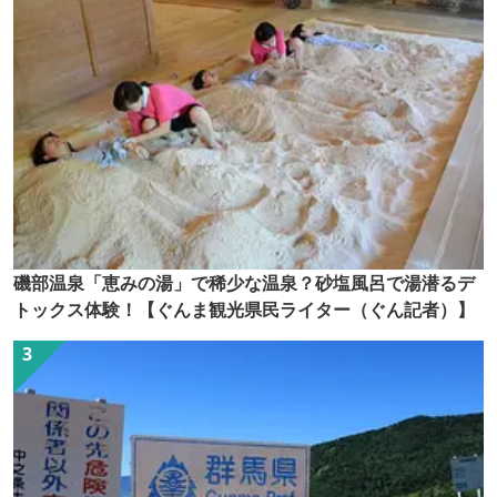
磯部温泉「恵みの湯」で稀少な温泉？砂塩風呂で湯潜るデ
トックス体験！【ぐんま観光県民ライター（ぐん記者）】