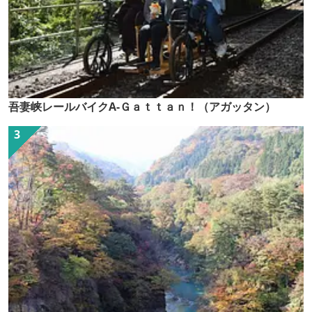
吾妻峡レールバイクA-Ｇａｔｔａｎ！（アガッタン）