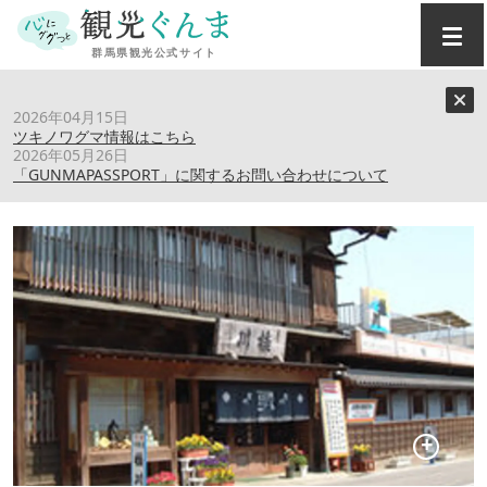
トップ
›
スポット
›
桂川（柳澤酒造(株)）
2026年04月15日
ツキノワグマ情報はこちら
2026年05月26日
桂川（柳澤酒造(株)）
「GUNMAPASSPORT」に関するお問い合わせについて