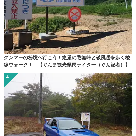
グンマーの秘境へ行こう！絶景の毛無峠と破風岳を歩く稜
線ウォーク！ 【ぐんま観光県民ライター（ぐん記者）】