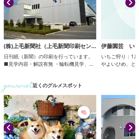
(株)上毛新聞社（上毛新聞印刷セン
伊藤園芸 い
ター）
日刊紙（新聞）の印刷を行っています。
いちご狩り：1月上
■見学内容・解説有無 ・輪転機見学、解
やよいひめ、と
説ビデオ上映 ・解説：あり ■個人の受入
ほっぺ 高設栽培のメリットを活かし、イ
不可 ■団体の受入(人数) 可（5人～70
チゴ狩りも受け
近くのグルメスポット
人。群馬県内の団体・グループに限
ベビーカー入園
る。）
ます。完熟した
す。 ＊料金表は、季節・生育状況によっ
て変更がござい
て、お問い合せ