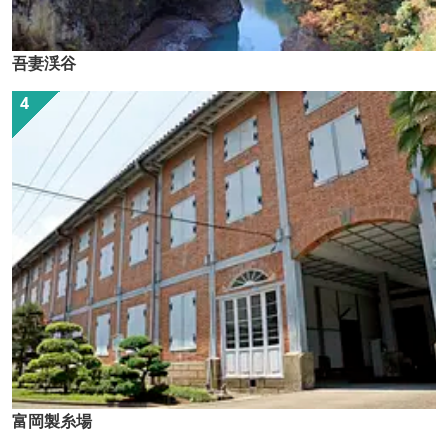
吾妻渓谷
富岡製糸場