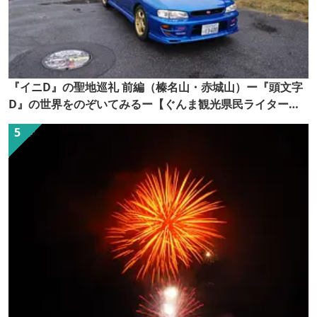
『イニD』の聖地巡礼 前編（榛名山・赤城山）ー『頭文字
D』の世界をのぞいてみるー【ぐんま観光県民ライター
（ぐん記者）】