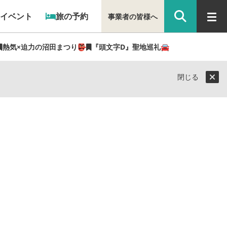
イベント
旅の予約
事業者の皆様へ
熱気×迫力の沼田まつり👺
『頭文字D』聖地巡礼🚘
閉じる