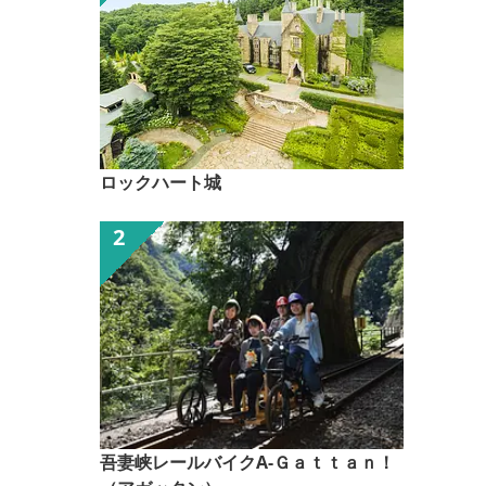
ロックハート城
吾妻峡レールバイクA-Ｇａｔｔａｎ！