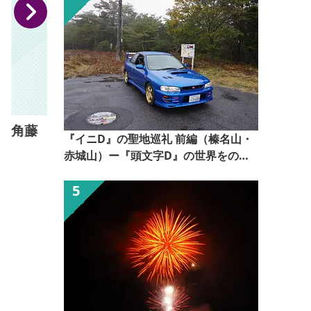
角藤
『イニD』の聖地巡礼 前編（榛名山・
赤城山）ー『頭文字D』の世界をのぞ
いてみるー【ぐんま観光県民ライター
（ぐん記者）】