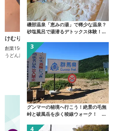
磯部温泉「恵みの湯」で稀少な温泉？
砂塩風呂で湯潜るデトックス体験！
けむりや
【ぐんま観光県民ライター（ぐん記
者）】
創業150余年、伝統の味を守り続ける純手打ちそば・
うどん店。自家製おっきりこみ用太麺を使用していま
す。 【おっきりこみ提供期間：10月～５月】
グンマーの秘境へ行こう！絶景の毛無
峠と破風岳を歩く稜線ウォーク！
【ぐんま観光県民ライター（ぐん記
者）】