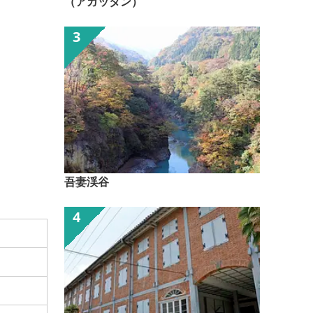
（アガッタン）
吾妻渓谷