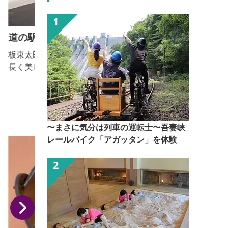
道の駅 よしおか温泉
板東太郎として親しまれている利根川の清流と裾野が
長く美しい赤城山を望める所にあります。隣接したグ
ランドゴルフ場、利根川サイクリングロードで汗を流
した後は、温泉でリフレッシュしませんか。
〜まさに気分は列車の運転士〜吾妻峡
レールバイク「アガッタン」を体験
ク