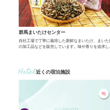
群馬まいたけセンター
代今井
自社工場で丁寧に栽培した新鮮なまいたけ、まいた
、以来
の加工品などを販売しています。味や香りを追求し
今井健
おいしくて栄養価の高いまいたけです。売店では試
香りと
可能で工場見学も可、ゆったりした駐車場と子ども
芸術
トイレ、身障者用トイレなどがあります。ドライブ
金賞を
ご休憩にもお気軽にお立ち寄りください。
近くの宿泊施設
の記念