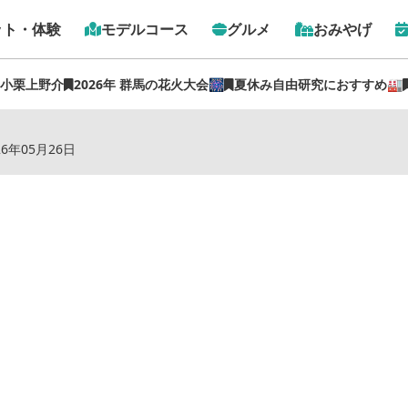
ット・体験
モデルコース
グルメ
おみやげ
 小栗上野介
2026年 群馬の花火大会🎆
夏休み自由研究におすすめ🏭
トップ
›
スポット
›
焼肉金田
26年05月26日