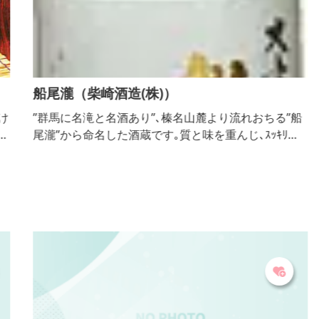
船尾瀧（柴崎酒造(株)）
け
”群馬に名滝と名酒あり”､榛名山麓より流れおちる”船
、
尾瀧”から命名した酒蔵です｡質と味を重んじ､ｽｯｷﾘと
食
さわやかな飲みごこちがある酒をﾓｯﾄｰに頑張っており
用
ます｡
の