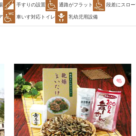
場
手すりの設置
通路がフラット
段差にスロー
ア
車いす対応トイレ
乳幼児用設備