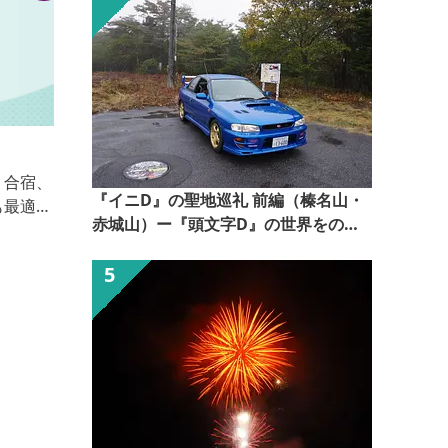
前橋ホテルルカ
ホテルルカは前橋の郊外の小さな公園の前にあるビジ
『イニD』の聖地巡礼 前編（榛名山・
ネスホテルです。 国道50号沿いで車の移動に便利な
赤城山）ー『頭文字D』の世界をのぞ
場所ですので、駐車場は十分ご用意しました。 ホテ
いてみるー【ぐんま観光県民ライター
ルルカは決して豪華なホテルではございませんが、あ
（ぐん記者）】
たたかくほっとできる宿を心がけています。 『風の
まち ほっとする宿』の言葉のように、風で有名な前
橋にお越しになるお客様に ほっとする宿として、
ほっこりした気持ちになって頂けるようにお迎えいた
します。 ...