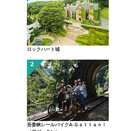
ロックハート城
吾妻峡レールバイクA-Ｇａｔｔａｎ！