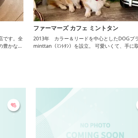
ファーマーズ カフェ ミントタン
全
2013年 カラー＆リードを中心としたDOGブランド
自
minttan（ﾐﾝﾄﾀﾝ）を設立。 可愛いくて、手に取りた
冷
くなる物作りを一貫としたコンセプトとして始動。
豚
オーナーの実家の農家で作った、新鮮な地元野菜を
現
たっぷり使ったメニューが人気のカフェもあります。
る