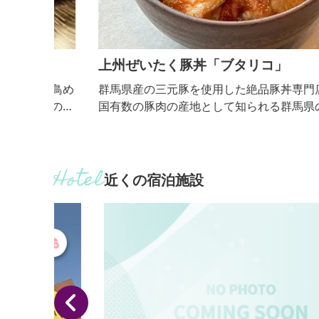
上州ぜいたく豚丼「ブタリコ」
「鳥め
群馬県産の三元豚を使用した絶品豚丼専門店です。
橋の地
国有数の豚肉の産地として知られる群馬県の豊かな
地酒も
然で育まれた豚肉が、毎日新鮮な状態で届きます。
とん」
凍を一切しない「チルド肉」を網焼きすることで、
グッズ
肉本来の旨味を存分に引き出し、贅沢な味わいを実
案内所
しました。オープンから1週間で2,000食が売り切れ
近くの宿泊施設
報も手
ほどの超人気店です。
町田