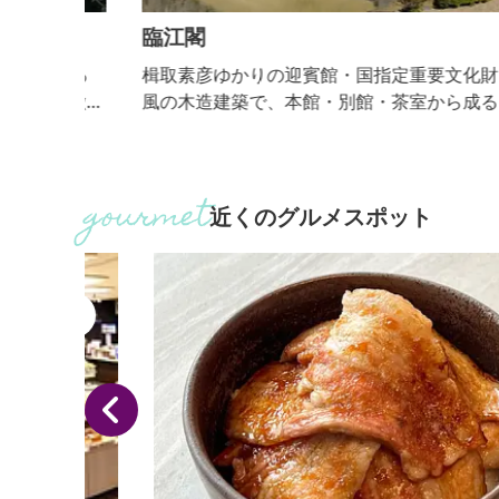
た
臨江閣
かる
楫取素彦ゆかりの迎賓館・国指定重要文化財。近代
特徴を
風の木造建築で、本館・別館・茶室から成る。本館
めよ
は、明治17年9月、当時の群馬県令・楫取素彦の提
で迎賓館として建てられました。
近くのグルメスポット