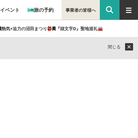
イベント
旅の予約
事業者の皆様へ
熱気×迫力の沼田まつり👺
『頭文字D』聖地巡礼🚘
閉じる