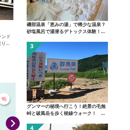
磯部温泉「恵みの湯」で稀少な温泉？
本場インドカレーCafeDeLaDiosa(カフェデ
砂塩風呂で湯潜るデトックス体験！
ラディオサ)
美容やダイエット・健康に効果抜群なインドのスパイ
【ぐんま観光県民ライター（ぐん記
スをたっぷり使ったカレーやチャイが楽しめます。
者）】
グンマーの秘境へ行こう！絶景の毛無
峠と破風岳を歩く稜線ウォーク！
【ぐんま観光県民ライター（ぐん記
者）】