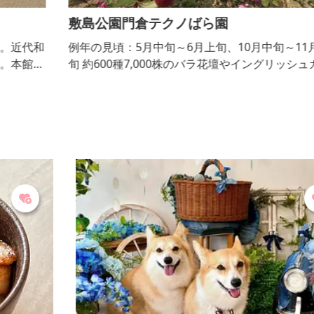
敷島公園門倉テクノばら園
和
例年の見頃：5月中旬～6月上旬、10月中旬～11月上
旬 約600種7,000株のバラ花壇やイングリッシュガー
言
デンがあります。約600株のばらがスタンダード仕立
てとなり、ばら園の特徴となっています。春のばら園
まつりや秋のバラフェスタを開催し、ばらのライト
アップも行います。