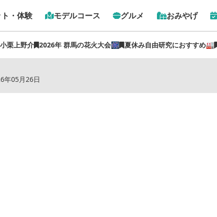
ット・体験
モデルコース
グルメ
おみやげ
 小栗上野介
2026年 群馬の花火大会🎆
夏休み自由研究におすすめ🏭
トップ
›
スポット
›
焼肉あぐり朝日庵
26年05月26日