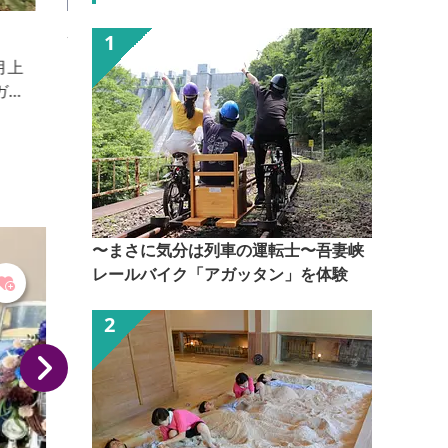
赤城フーズ（株）
日本で最初に開発した「カリカリ梅」のラインナップ
を主力商品として、その他の梅加工品と各種漬け物を
製造しています。カリカリ梅の製造工程の工場見学
と、直販店にてお買い物を楽しんでいただける施設と
市
なっております。 新型コロナウイルスの影響拡大を
受け、感染症の拡大防止のため、当面のあいだ工場見
示 ・
学を休止させていただいております。 見学再開につ
可
きましては、日程が決まり次第、赤城フーズのホーム
〜まさに気分は列車の運転士〜吾妻峡
ページでお...
レールバイク「アガッタン」を体験