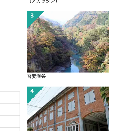
（アガッタン）
吾妻渓谷