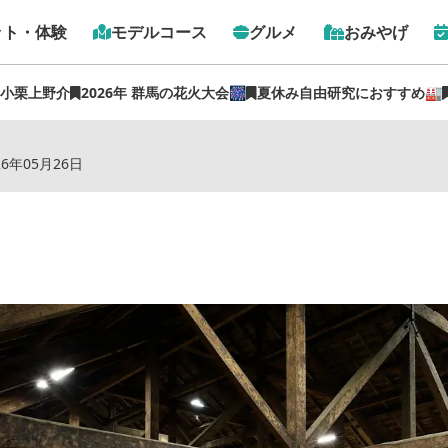
ット・体験
モデルコース
グルメ
おみやげ
 小栗上野介
2026年 群馬の花火大会🎆
夏休み自由研究におすすめ🏭
トップ
›
スポット
›
（株）岡直三郎商店 大間々工場
26年05月26日