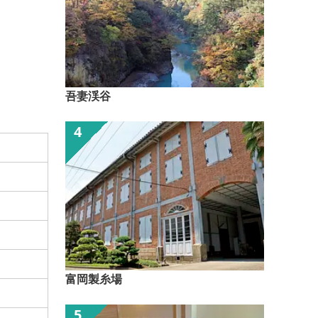
吾妻渓谷
富岡製糸場