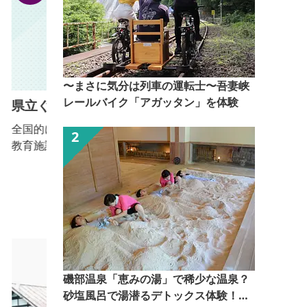
〜まさに気分は列車の運転士〜吾妻峡
レールバイク「アガッタン」を体験
県立ぐんま昆虫の森
全国的にもユニークな「昆虫」をテーマにした体験型
教育施設です。 45ヘクタールの敷地に雑木林や、田
畑、小川などの里山を再現。 そこで暮らす昆虫を探
し、手に取り、その生態をじっくり観察できます。
で
昆虫観察館では里山の生きものや世界の昆虫をいつで
も見ることができ、亜熱帯の植物が生い茂る温室で
ハ
は、日本最大級のチョウ「オオゴマダラ」が飛び交
い、間近で観察できます。 そのほか、昆虫クラフト
やふ...
は
磯部温泉「恵みの湯」で稀少な温泉？
砂塩風呂で湯潜るデトックス体験！