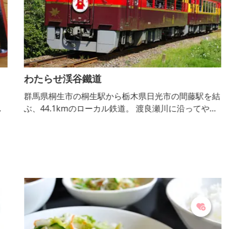
わたらせ渓谷鐵道
群馬県桐生市の桐生駅から栃木県日光市の間藤駅を結
あ
ぶ、44.1kmのローカル鉄道。 渡良瀬川に沿ってやま
産
あいを蛇行しながら、片道約１時間20分かけてゆるや
タ
かに走っていきます。 わたらせ渓谷鐵道の魅力は、
なんといっても車窓から望める豊かな自然。 春のサ
クラと菜の花に始まり、新緑、紅葉といった四季折々
の草花や、渡良瀬川の清流と渓谷が織り成す雄大な景
色が堪能できます。 また、曜日によってさまざまな
タ...