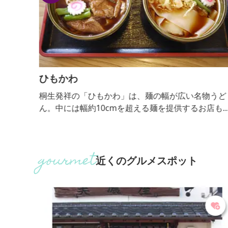
ひもかわ
特別公
桐生発祥の「ひもかわ」は、麺の幅が広い名物うど
個の風
ん。中には幅約10cmを超える麺を提供するお店も
す。
り、インパクト絶大です。つけ汁に浸したり、地場
の野菜とし醤油ベースの汁で煮込んだり、様々なス
イルで味わえます。
近くのグルメスポット