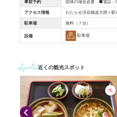
事前予約
団体の場合必要 ■電話：0277
アクセス情報
わたらせ渓谷鐡道大間々駅か
駐車場
無料（７台）
駐車場
設備
近くの観光スポット