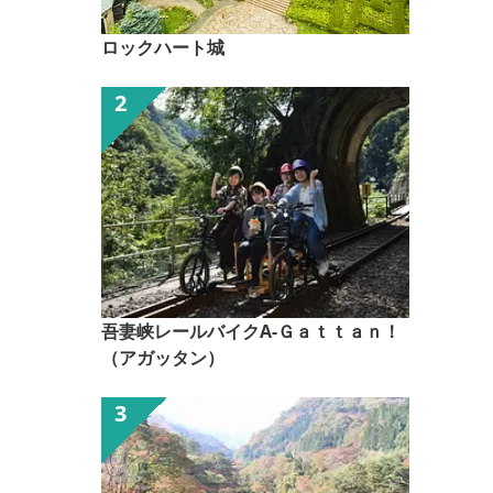
ロックハート城
吾妻峡レールバイクA-Ｇａｔｔａｎ！
（アガッタン）