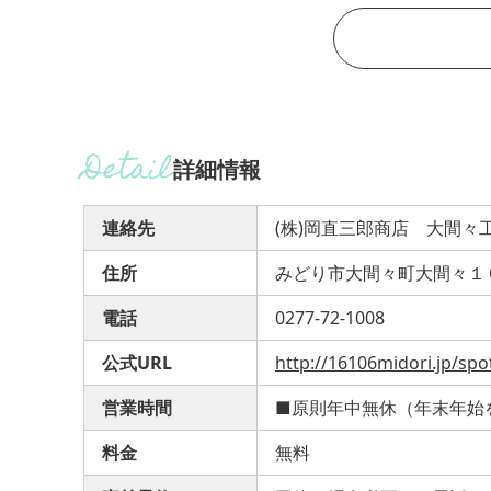
詳細情報
連絡先
(株)岡直三郎商店 大間々
住所
みどり市大間々町大間々１
電話
0277-72-1008
公式URL
http://16106midori.jp/spo
営業時間
■原則年中無休（年末年始を除
料金
無料