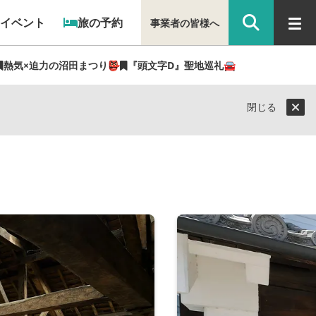
イベント
旅の予約
事業者の皆様へ
熱気×迫力の沼田まつり👺
『頭文字D』聖地巡礼🚘
閉じる