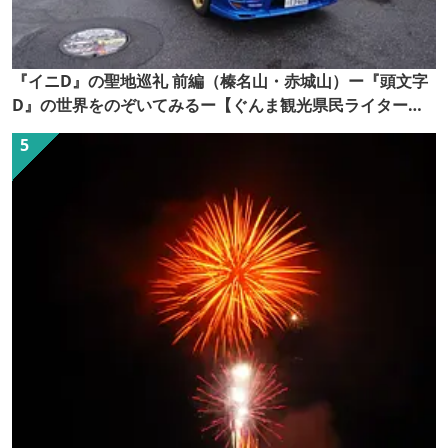
『イニD』の聖地巡礼 前編（榛名山・赤城山）ー『頭文字
D』の世界をのぞいてみるー【ぐんま観光県民ライター
（ぐん記者）】