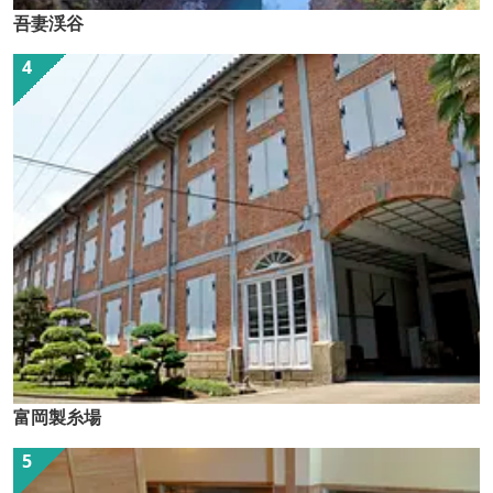
吾妻渓谷
富岡製糸場