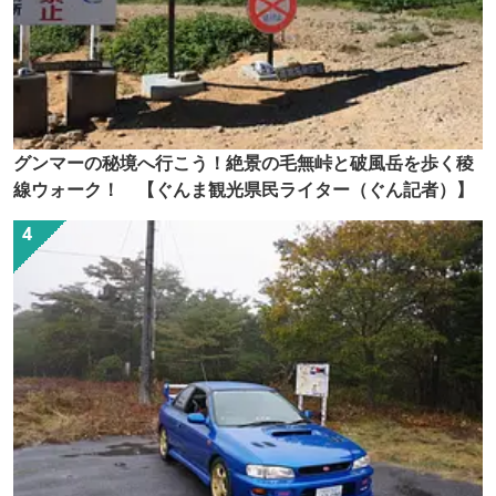
グンマーの秘境へ行こう！絶景の毛無峠と破風岳を歩く稜
線ウォーク！ 【ぐんま観光県民ライター（ぐん記者）】