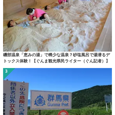
磯部温泉「恵みの湯」で稀少な温泉？砂塩風呂で湯潜るデ
トックス体験！【ぐんま観光県民ライター（ぐん記者）】