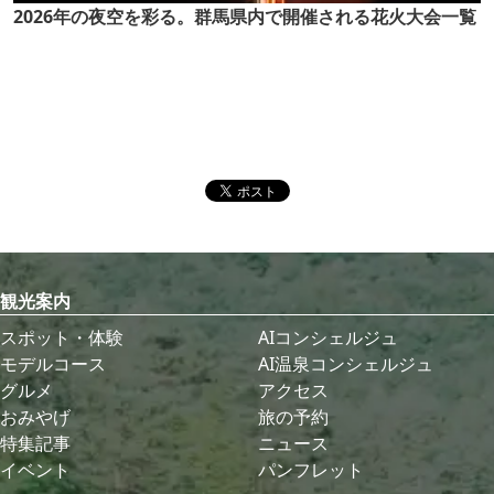
2026年の夜空を彩る。群馬県内で開催される花火大会一覧
観光案内
スポット・体験
AIコンシェルジュ
モデルコース
AI温泉コンシェルジュ
グルメ
アクセス
おみやげ
旅の予約
特集記事
ニュース
イベント
パンフレット