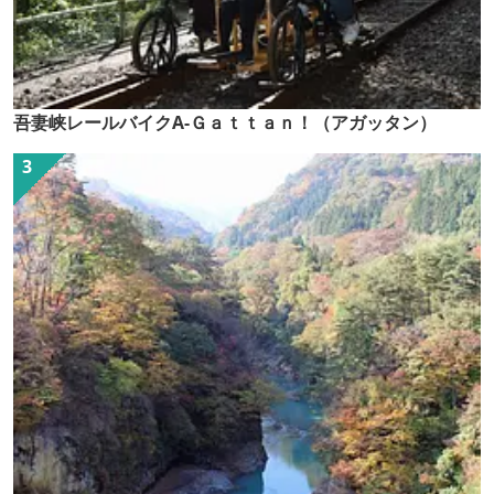
吾妻峡レールバイクA-Ｇａｔｔａｎ！（アガッタン）