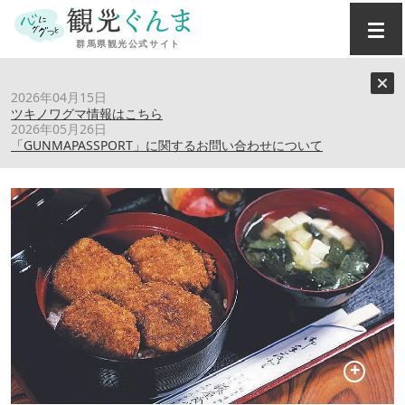
トップ
›
スポット
›
藤屋食堂
2026年04月15日
ツキノワグマ情報はこちら
2026年05月26日
藤屋食堂
「GUNMAPASSPORT」に関するお問い合わせについて