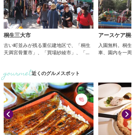
桐生三大市
アースケア桐
古い町並みが残る重伝建地区で、「桐生
入園無料。桐生
天満宮骨董市」、「買場紗綾市」、「桐
車、園内を一周
生楽市」、「machiyaマルシェ」、
（トンネルにヒ
「ちょいにげmarket」(不定期開催）が
チャーシップや
近くのグルメスポット
同時に開催され、重伝建地区周辺は大変
種類の大型遊具は
賑います。新たに「のんびりマルシェ」
円、バッテリー
が始まり、「蔵KURAハンドメイド」も毎
0～50円。イベ
月開かれています。骨董品をはじめ日用
が岡動物園。桜
品、花ぱん、手作りアクセサリー、グル
ています。売店
メなど老若男女が楽しめるイベントで
み、雨天等中止
す。