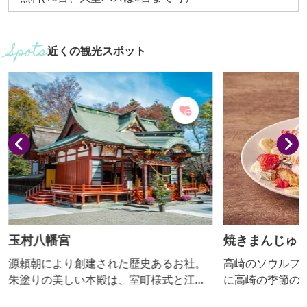
近くの観光スポット
玉村八幡宮
焼きまんじゅ
源頼朝により創建された歴史あるお社。
高崎のソウルフ
朱塗りの美しい本殿は、室町様式と江戸
に高崎の季節の
初期様式が融合した建築物で、国指定重
ら届いたシルク