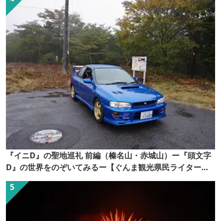
『イニD』の聖地巡礼 前編（榛名山・赤城山）ー『頭文字
D』の世界をのぞいてみるー【ぐんま観光県民ライター
（ぐん記者）】