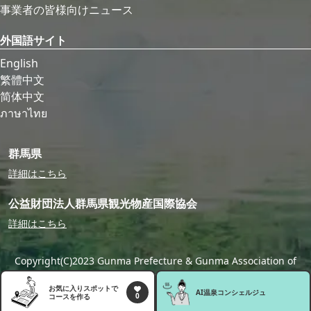
事業者の皆様向けニュース
外国語サイト
English
繁體中文
简体中文
ภาษาไทย
群馬県
詳細はこちら
公益財団法人群馬県観光物産国際協会
詳細はこちら
Copyright(C)2023 Gunma Prefecture & Gunma Association of
Tourism,Local Products & International Exchange
お気に入りスポットで
AI温泉
コンシェルジュ
0
コースを作る