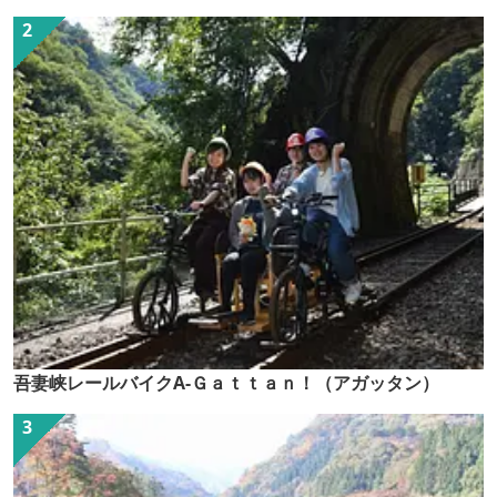
吾妻峡レールバイクA-Ｇａｔｔａｎ！（アガッタン）