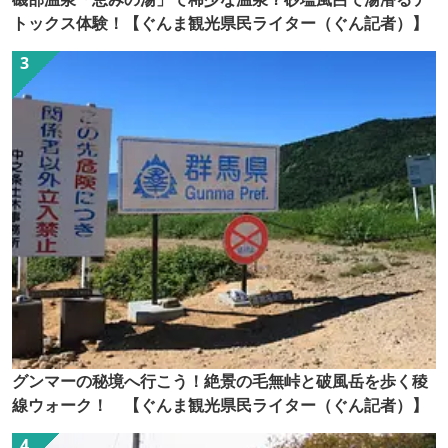
トックス体験！【ぐんま観光県民ライター（ぐん記者）】
グンマーの秘境へ行こう！絶景の毛無峠と破風岳を歩く稜
線ウォーク！ 【ぐんま観光県民ライター（ぐん記者）】