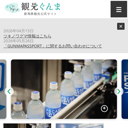
トップ
›
スポット
›
大塚製薬（株） 高崎工場
2026年04月15日
ツキノワグマ情報はこちら
2026年05月26日
大塚製薬（株） 高崎工場
「GUNMAPASSPORT」に関するお問い合わせについて