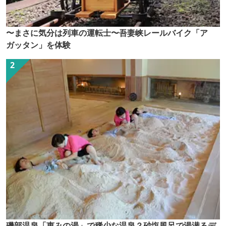
〜まさに気分は列車の運転士〜吾妻峡レールバイク「ア
ガッタン」を体験
磯部温泉「恵みの湯」で稀少な温泉？砂塩風呂で湯潜るデ