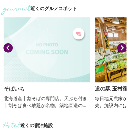
要文化財に指定されています。江戸時
したスイーツ。 
近くのグルメスポット
代、日光例幣使道の一番目の宿場町とし
節によって異な
て賑わった玉村宿の中心地にあり、地元
はもとより多くの方に親しまれていま
す。最近は、パワースポットとして人気
上昇中です。 敷地内には、Ｖ字型に育っ
た珍しい松である「昇龍・勝運の松」が
あります。必勝祈願の松として奉られ
て...
そばいち
道の駅 玉村宿
北海道産十割そばの専門店。天ぷら付き
毎日地元農家が
十割そば食べ放題が名物。築地直送のマ
売。施設内には
グロも大好評です。 【おっきりこみ提供
の「肉の駅」が
期間：12月～３月】
グルメが豊富に
近くの宿泊施設
肉屋さんならで