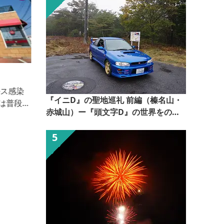
ホテル若松 エクセル
『イニD』の聖地巡礼 前編（榛名山・
2
赤城山）ー『頭文字D』の世界をのぞ
いてみるー【ぐんま観光県民ライター
（ぐん記者）】