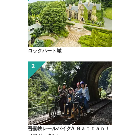
ロックハート城
吾妻峡レールバイクA-Ｇａｔｔａｎ！