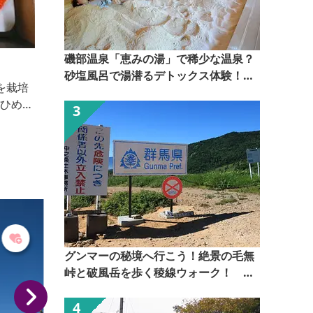
磯部温泉「恵みの湯」で稀少な温泉？
グリグリドッグカフェ
砂塩風呂で湯潜るデトックス体験！
華蔵寺公園から徒歩約2分！ 小型犬から大型犬まで大
【ぐんま観光県民ライター（ぐん記
歓迎です🐾 店内・テラスともにワンちゃん同伴OK！
者）】
愛犬と一緒にくつろいだり、ランで遊んだりしていた
チ
だけます☕
グンマーの秘境へ行こう！絶景の毛無
峠と破風岳を歩く稜線ウォーク！
【ぐんま観光県民ライター（ぐん記
者）】