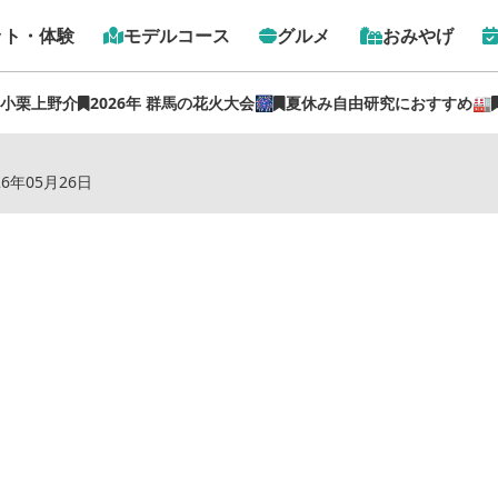
ット・体験
モデルコース
グルメ
おみやげ
 小栗上野介
2026年 群馬の花火大会🎆
夏休み自由研究におすすめ🏭
トップ
›
スポット
›
キャメルダイニング
26年05月26日