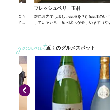
フレッシュベリー玉村
、次々
群馬県内でも珍しい品種を含む5品種のいちごを栽
ドドー
しているため、食べ比べが楽しめます（やよいひめ
ほか、
紅ほっぺ・かおり野・おいCベリー・ジューシー・
い遊具
ういっこ）。練乳を無料サービスしていますが、イ
併設。
ゴの甘さが強いので必要ないかも。 ハウス内は高設
園無
栽培のため、しゃがまずに楽々いちご狩りができま
近くのグルメスポット
売店、
す。また、休憩スペースにはコーヒー・紅茶・緑茶
間は夜
無料セルフサービスを行っているので、ゆっくりす
ことができま...