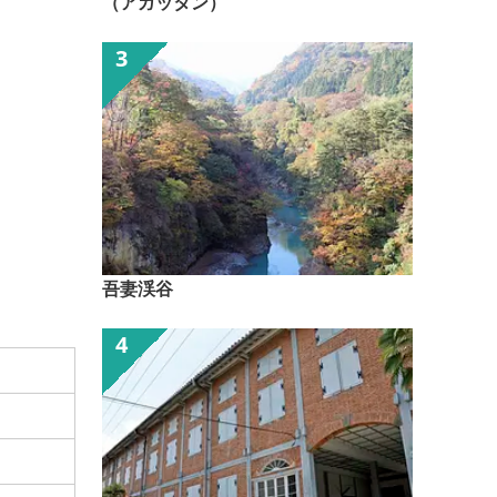
（アガッタン）
吾妻渓谷