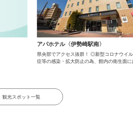
アパホテル〈伊勢崎駅南〉
県央部でアクセス抜群！ ◎新型コロナウイルス感染
症等の感染・拡大防止の為、館内の衛生面には普段以
上に強化して取り組んでおります。 ◎伊勢崎駅から
徒歩約6分 全室Wi-Fi接続可 ◎宿泊施設品質認定制度
サクラクオリティ認証施設 ◎おもてなし規格 金認
証＆トラベラー・フレンドリー獲得ホテル
観光スポット一覧