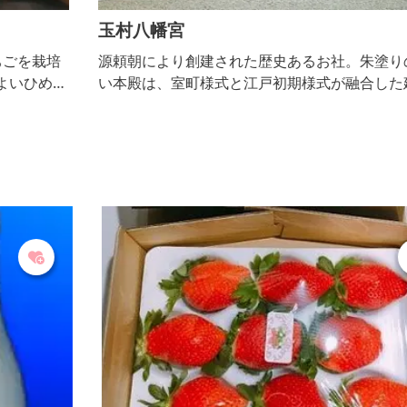
玉村八幡宮
培
源頼朝により創建された歴史あるお社。朱塗りの美し
・
い本殿は、室町様式と江戸初期様式が融合した建築物
も
で、国指定重要文化財に指定されています。江戸時
チ
代、日光例幣使道の一番目の宿場町として賑わった玉
村宿の中心地にあり、地元はもとより多くの方に親し
まれています。最近は、パワースポットとして人気上
の
昇中です。 敷地内には、Ｖ字型に育った珍しい松で
る
ある「昇龍・勝運の松」があります。必勝祈願の松と
して奉られて...