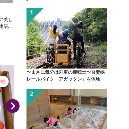
赤城フーズ（株）
日本で最初に開発した「カリカリ梅」のラインナップ
を主力商品として、その他の梅加工品と各種漬け物を
製造しています。カリカリ梅の製造工程の工場見学
と、直販店にてお買い物を楽しんでいただける施設と
なっております。 新型コロナウイルスの影響拡大を
受け、感染症の拡大防止のため、当面のあいだ工場見
に認
学を休止させていただいております。 見学再開につ
きましては、日程が決まり次第、赤城フーズのホーム
〜まさに気分は列車の運転士〜吾妻峡
ページでお...
や
レールバイク「アガッタン」を体験