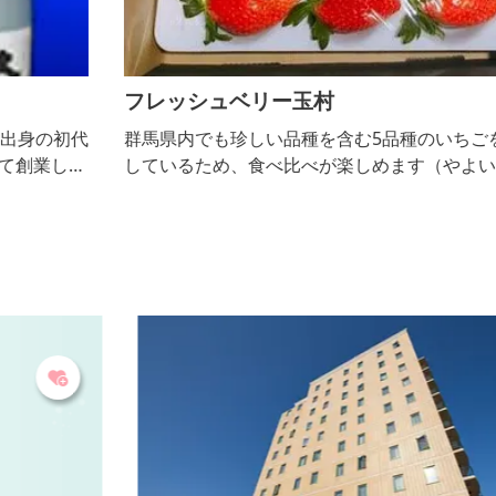
フレッシュベリー玉村
代
群馬県内でも珍しい品種を含む5品種のいちごを栽培
しているため、食べ比べが楽しめます（やよいひめ・
ら
紅ほっぺ・かおり野・おいCベリー・ジューシー・も
し
ういっこ）。練乳を無料サービスしていますが、イチ
に
ゴの甘さが強いので必要ないかも。 ハウス内は高設
｡
栽培のため、しゃがまずに楽々いちご狩りができま
す。また、休憩スペースにはコーヒー・紅茶・緑茶の
無料セルフサービスを行っているので、ゆっくりする
ことができま...