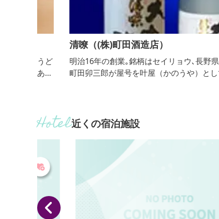
清嘹（(株)町田酒造店）
・うど
明治16年の創業｡銘柄はセイリョウ､長野県出身の初
があり
町田卯三郎が屋号を叶屋（かのうや）として創業し
た｡創業以来厳撰一筋を家法としてきめ細やかな清
かで丸みのある風味の日本酒をモットーとして追求
てきた｡駒形町の井戸水は利根川の伏流水で酒造り
適しており､この伏流水を用いて酒造りを行っている
近くの宿泊施設