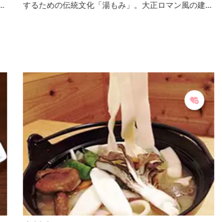
て
するための伝統文化「湯もみ」。大正ロマン風の建物
ー
「熱乃湯」では、「湯もみと踊りショー」を毎日行っ
を
ています。
花