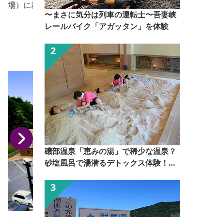
場）に新アトラクションが誕生。全長約500ｍ、高低
〜まさに気分は列車の運転士〜吾妻峡
差約108ｍを空中に架線したワイヤーロープを専用滑
レールバイク「アガッタン」を体験
車とハーネスを使い天狗山頂上より一気に滑空しま
す。
除
磯部温泉「恵みの湯」で稀少な温泉？
砂塩風呂で湯潜るデトックス体験！
【ぐんま観光県民ライター（ぐん記
者）】