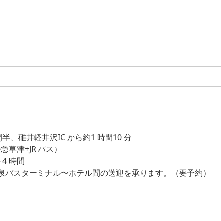
間半、碓井軽井沢IC から約1 時間10 分
急草津+JR バス）
4 時間
泉バスターミナル〜ホテル間の送迎を承ります。（要予約）