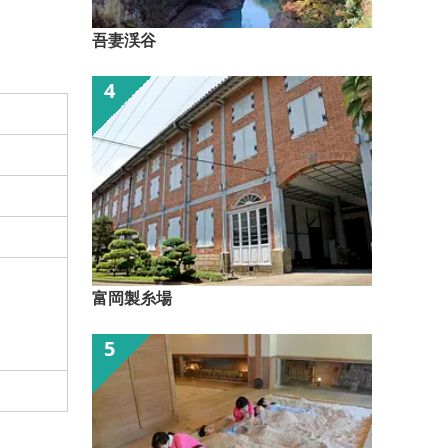
吾妻渓谷
富岡製糸場