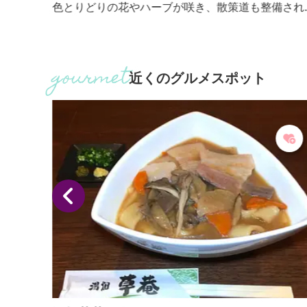
ントラ
色とりどりの花やハーブが咲き、散策道も整備され
鉱泉に
います。館内ではドライフラワーや手作りハーバリ
面には
ウムの体験も可能です。レストランでは地元の食材
の銀幕
使った料理を提供。花の雑貨やドライフラワーなど
。
に関する商品も充実しています。
近くのグルメスポット