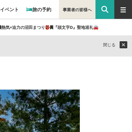
イベント
旅の予約
事業者の皆様へ
熱気×迫力の沼田まつり👺
『頭文字D』聖地巡礼🚘
閉じる