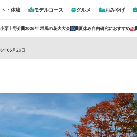
ット・体験
モデルコース
グルメ
おみやげ
 小栗上野介
2026年 群馬の花火大会🎆
夏休み自由研究におすすめ🏭
トップ
›
スポット
›
ホテル クアビオ
26年05月26日