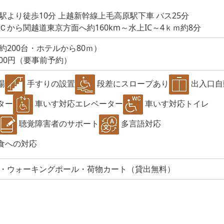
より徒歩10分 上越新幹線上毛高原駅下車 バス25分
から関越道東京方面へ約160km～水上IC～4ｋｍ約8分
200台・ホテルから80ｍ）
100円（要事前予約）
場
手すりの設置
段差にスロープあり
出入口自
ター
車いす対応エレベーター
車いす対応トイレ
聴覚障害者のサポート
多言語対応
食への対応
・ウォーキングポール・荷物カート（貸出無料）