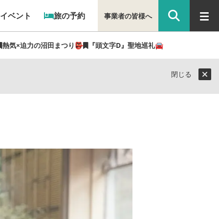
イベント
旅の予約
事業者の皆様へ
熱気×迫力の沼田まつり👺
『頭文字D』聖地巡礼🚘
閉じる