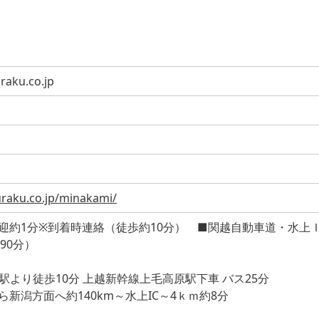
raku.co.jp
uraku.co.jp/minakami/
迎約1分※到着時連絡（徒歩約10分） ■関越自動車道・水上
90分）
より徒歩10分 上越新幹線上毛高原駅下車 バス25分
ら新潟方面へ約140km～水上IC～4ｋｍ約8分