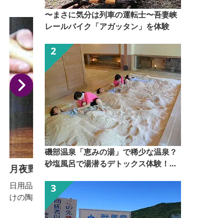
〜まさに気分は列車の運転士〜吾妻峡
レールバイク「アガッタン」を体験
磯部温泉「恵みの湯」で稀少な温泉？
砂塩風呂で湯潜るデトックス体験！
月夜野焼 祐太郎窯
【ぐんま観光県民ライター（ぐん記
日用品から置物などの陶器の製造、販売や、観光客向
例
者）】
けの陶芸体験を実施しています。 ■見学内容・解説
有無 ・予約いただいた団体のみ、工場に案内し、陶