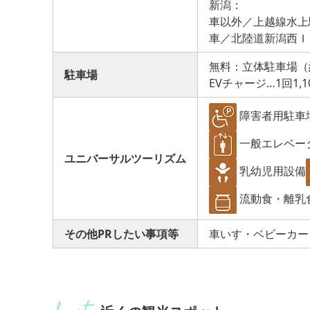
新潟：
車以外／上越線水上駅
車／北陸道新潟西ＩＣ
無料：立体駐車場（約
駐車場
EVチャージ…1回1,
障害者用駐車
一般エレベー
ユニバーサルツーリズム
乳幼児用設備
流動食・離乳
その他PRしたい事項等
車いす・ベビーカー