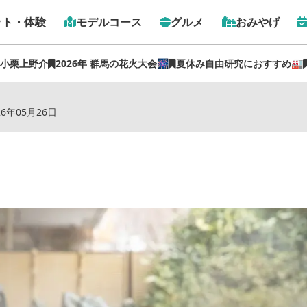
ット・体験
モデルコース
グルメ
おみやげ
 小栗上野介
2026年 群馬の花火大会🎆
夏休み自由研究におすすめ🏭
トップ
›
スポット
›
みなかみホテルジュラク
26年05月26日