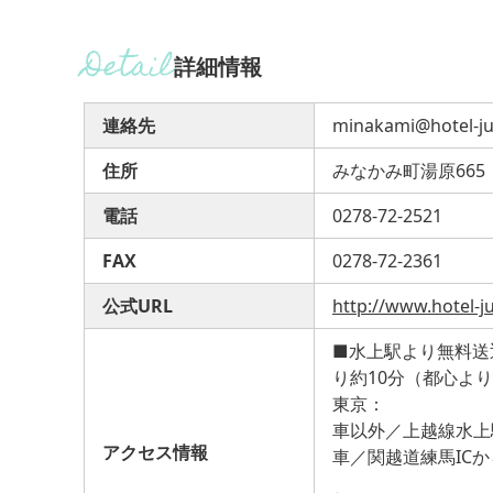
詳細情報
連絡先
minakami@hotel-ju
住所
みなかみ町湯原665
電話
0278-72-2521
FAX
0278-72-2361
公式URL
http://www.hotel-j
■水上駅より無料送
り約10分（都心より
東京：
車以外／上越線水上駅
アクセス情報
車／関越道練馬ICか