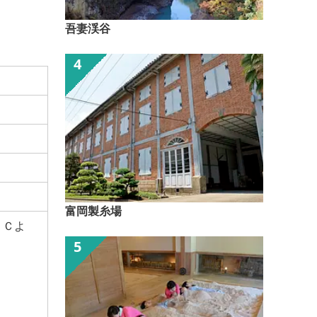
吾妻渓谷
富岡製糸場
ＩＣよ