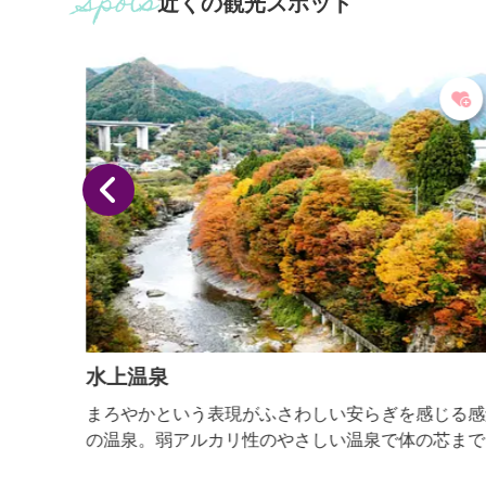
近くの観光スポット
せん
水上温泉
んの黄
まろやかという表現がふさわしい安らぎを感じる感
きるの
の温泉。弱アルカリ性のやさしい温泉で体の芯まで
えたつ
かぽかに温まります。利根川上流の渓谷に様々な個