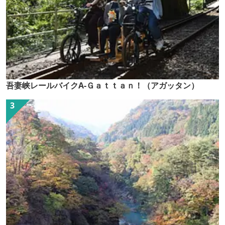
吾妻峡レールバイクA-Ｇａｔｔａｎ！（アガッタン）