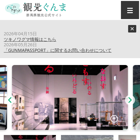
トップ
›
スポット
›
やんば天明泥流ミュージアム
2026年04月15日
ツキノワグマ情報はこちら
2026年05月26日
やんば天明泥流ミュージアム
「GUNMAPASSPORT」に関するお問い合わせについて