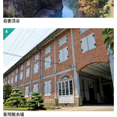
吾妻渓谷
富岡製糸場