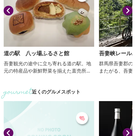
道の駅 八ッ場ふるさと館
吾妻峡レールバ
ｎ！（アガッ
吾妻観光の途中に立ち寄れる道の駅。地
群馬県吾妻郡の
元の特産品や新鮮野菜を揃えた直売所や
またがる、吾妻川
ダムカレーが食べられる食事処、焼き立
渓谷「吾妻峡」
てパンを目玉としたコンビニも完備して
ン」。 八ッ場
近くのグルメスポット
います。また、温泉地ならではの足湯を
となったＪＲ吾
楽しむことができます。
した自転車型ト
ある渓谷美を眼
車型トロッコの
インを辿ること
ファンは必見で