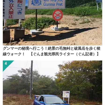
グンマーの秘境へ行こう！絶景の毛無峠と破風岳を歩く稜
線ウォーク！ 【ぐんま観光県民ライター（ぐん記者）】