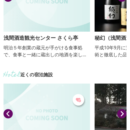
ムを巡る片道約2.4
浅間酒造観光センター さくら亭
秘幻（浅間酒造
明治５年創業の蔵元が手がける食事処
平成10年9月に
で、食事と一緒に蔵出しの地酒を楽しめ
術と徹底した品
ます。 【おっきりこみ提供期間：通年】
せる地酒をめざ
わり大吟醸には
近くの宿泊施設
用｡地元から湧
じっくり育む冬
お客様に喜ばれ
ます｡