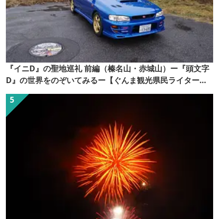
『イニD』の聖地巡礼 前編（榛名山・赤城山）ー『頭文字
D』の世界をのぞいてみるー【ぐんま観光県民ライター
（ぐん記者）】