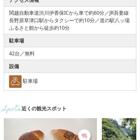
アクセス情報
関越自動車道渋川伊香保ICから車で約60分／JR吾妻線
長野原草津口駅からタクシーで約10分／道の駅八ッ場
ふるさと館から徒歩約10分
駐車場
42台／無料
設備
駐車場
近くの観光スポット