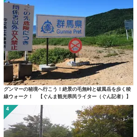
グンマーの秘境へ行こう！絶景の毛無峠と破風岳を歩く稜
線ウォーク！ 【ぐんま観光県民ライター（ぐん記者）】