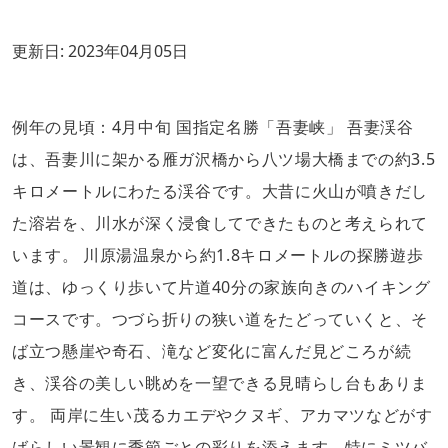
更新日:
2023年04月05日
例年の見頃：4月中旬 国指定名勝「吾妻峡」 吾妻渓谷
は、吾妻川に架かる雁ガ沢橋から八ツ場大橋までの約3.5
キロメートルにわたる渓谷です。大昔に火山が噴きだし
た溶岩を、川水が深く浸食してできたものと考えられて
います。 川原湯温泉から約1.8キロメートルの探勝遊歩
道は、ゆっくり歩いて片道40分の家族向きのハイキング
コースです。つづら折りの狭い道をたどっていくと、そ
ば立つ懸崖や奇石、滝など変化に富んだ見どころが続
き、渓谷の美しい眺めを一望できる見晴らし台もありま
す。 両岸に生い茂るカエデやクヌギ、アカマツなどがす
ばらしい景観に季節ごとの彩りを添えます。特にミツバ