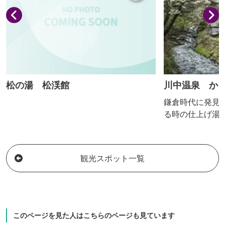
ろは（群馬県高崎市...
松の湯 松渓館
川中温泉 か
鎌倉時代に発見
る時の仕上げ湯
鮮なお湯が楽し
が提唱される、
ピッタリです。
観光スポット一覧
出された泉質が
軒宿で、都市の
とした時間をお
このページを見た人はこちらのページも見ています