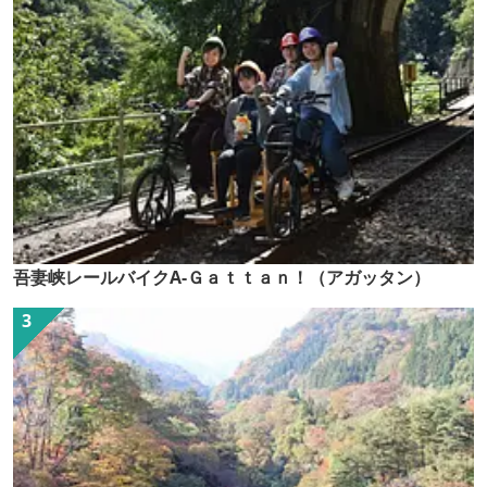
吾妻峡レールバイクA-Ｇａｔｔａｎ！（アガッタン）