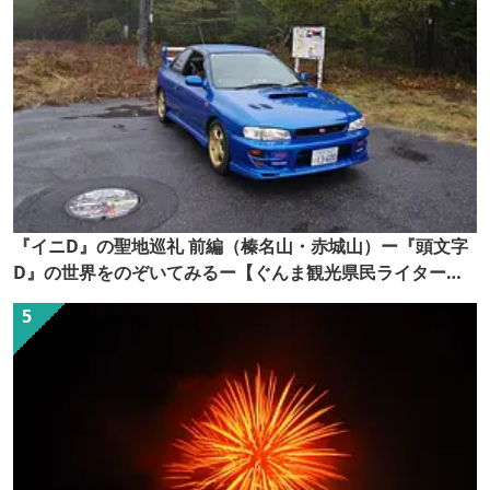
『イニD』の聖地巡礼 前編（榛名山・赤城山）ー『頭文字
D』の世界をのぞいてみるー【ぐんま観光県民ライター
（ぐん記者）】