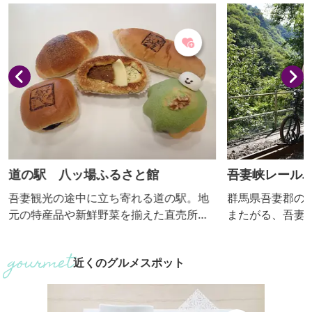
道の駅 八ッ場ふるさと館
吾妻峡レールバ
ｎ！（アガッ
吾妻観光の途中に立ち寄れる道の駅。地
群馬県吾妻郡の
元の特産品や新鮮野菜を揃えた直売所や
またがる、吾妻川
ダムカレーが食べられる食事処、焼き立
渓谷「吾妻峡」
てパンを目玉としたコンビニも完備して
ン」。 八ッ場
近くのグルメスポット
います。また、温泉地ならではの足湯を
となったＪＲ吾
楽しむことができます。
した自転車型ト
ある渓谷美を眼