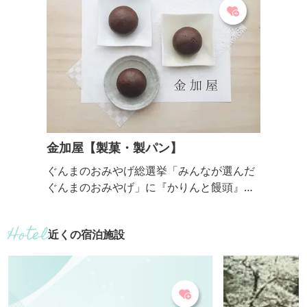
車型トロッコの
インを辿ること
ファンは必見で
ムを巡る片道約2.4
金加屋【製菓・製パン】
ぐんまのおみやげ総選挙「みんなが選んだ
ぐんまのおみやげ」に『かりんと饅頭』が
紹介されています。 ・１個 １０８円 ・６
個入り ６５０円 取扱店 ※ 店舗ごとに取
近くの宿泊施設
り扱いの商品は異なります ※ 商品の一部
をお取り扱いいただいております。 【 県
外 】 ・群馬県アンテナショップ ぐんま
ちゃん家（東京都中央区銀座5丁目13番地1
9 【 県内 】 ・E’site高崎 ２F 群馬い