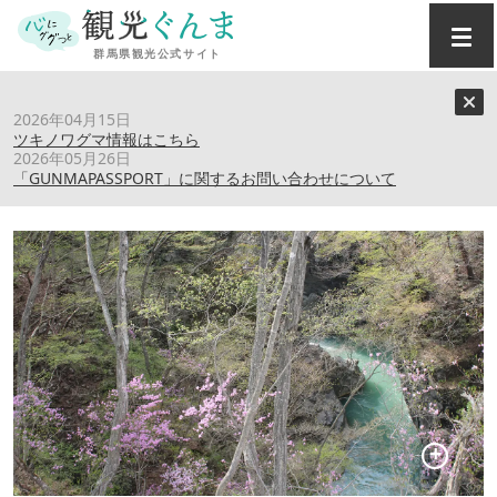
トップ
›
スポット
›
名勝「吾妻峡」のミツバツツジ
2026年04月15日
ツキノワグマ情報はこちら
2026年05月26日
名勝「吾妻峡」のミツバツツジ
「GUNMAPASSPORT」に関するお問い合わせについて