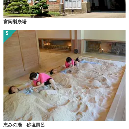
富岡製糸場
恵みの湯 砂塩風呂