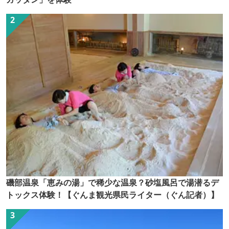
磯部温泉「恵みの湯」で稀少な温泉？砂塩風呂で湯潜るデ
トックス体験！【ぐんま観光県民ライター（ぐん記者）】