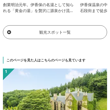
創業明治元年。伊香保の名湯として知ら
伊香保温泉の中
れる「黄金の湯」を贅沢に源泉かけ流し
石段街まで徒歩
しております。 名所「石段街」までは徒
50台駐車可能
歩約3分ですので、ぜひゆかた姿のそぞろ
地。温泉は昔か
歩きでお出かけ下さい。
湯」を源泉かけ
観光スポット一覧
階の展望大浴場
見渡せ、四季の
このページを見た人はこちらのページも見ています