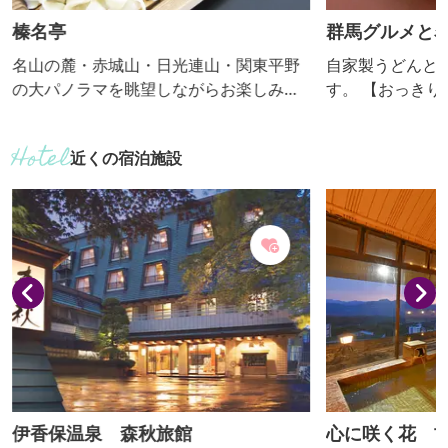
榛名亭
群馬グルメと
名山の麓・赤城山・日光連山・関東平野
自家製うどんと
の大パノラマを眺望しながらお楽しみく
す。 【おっ
ださい。 【おっきりこみ提供期間：通
年】
近くの宿泊施設
伊香保温泉 森秋旅館
心に咲く花 