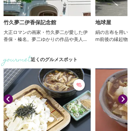
竹久夢二伊香保記念館
地球屋
大正ロマンの画家・竹久夢二が愛した伊
絹の古布を用いて
香保・榛名。夢二ゆかりの作品や美人
m前後の縁起物1
画、商業デザインなど多彩な作品を展示
なつるし飾りが
しています。
店。リサイクル
近くのグルメスポット
ども販売してい