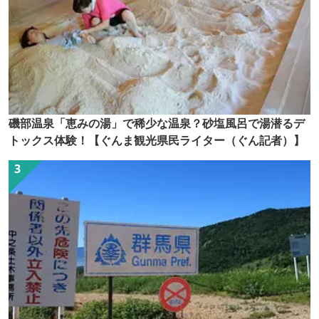
磯部温泉「恵みの湯」で稀少な温泉？砂塩風呂で湯潜るデ
トックス体験！【ぐんま観光県民ライター（ぐん記者）】