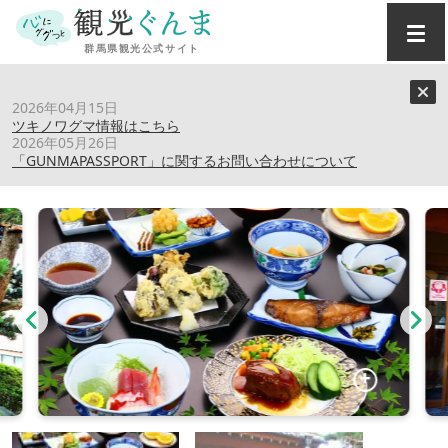
トップ
›
スポット
›
徳田屋旅館
2026年04月15日
ツキノワグマ情報はこちら
2026年05月26日
徳田屋旅館
「GUNMAPASSPORT」に関するお問い合わせについて