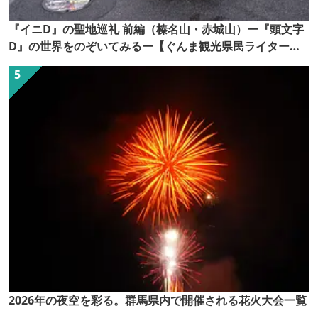
『イニD』の聖地巡礼 前編（榛名山・赤城山）ー『頭文字
D』の世界をのぞいてみるー【ぐんま観光県民ライター
（ぐん記者）】
2026年の夜空を彩る。群馬県内で開催される花火大会一覧