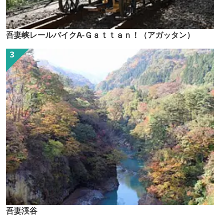
吾妻峡レールバイクA-Ｇａｔｔａｎ！（アガッタン）
吾妻渓谷