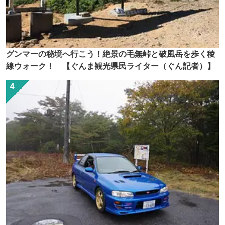
グンマーの秘境へ行こう！絶景の毛無峠と破風岳を歩く稜
線ウォーク！ 【ぐんま観光県民ライター（ぐん記者）】