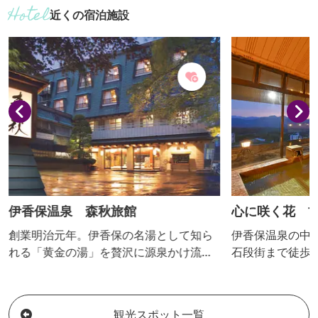
年】
近くの宿泊施設
伊香保温泉 森秋旅館
心に咲く花 
創業明治元年。伊香保の名湯として知ら
伊香保温泉の中
れる「黄金の湯」を贅沢に源泉かけ流し
石段街まで徒歩
しております。 名所「石段街」までは徒
50台駐車可能
歩約3分ですので、ぜひゆかた姿のそぞろ
地。温泉は昔か
歩きでお出かけ下さい。
湯」を源泉かけ
観光スポット一覧