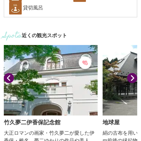
貸切風呂
近くの観光スポット
竹久夢二伊香保記念館
地球屋
大正ロマンの画家・竹久夢二が愛した伊
絹の古布を用いて
香保・榛名。夢二ゆかりの作品や美人
m前後の縁起物1