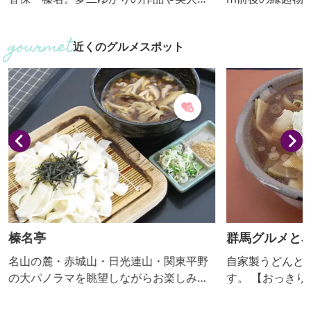
画、商業デザインなど多彩な作品を展示
なつるし飾りが
しています。
店。リサイクル
近くのグルメスポット
ども販売してい
榛名亭
群馬グルメと
名山の麓・赤城山・日光連山・関東平野
自家製うどんと
の大パノラマを眺望しながらお楽しみく
す。 【おっ
ださい。 【おっきりこみ提供期間：通