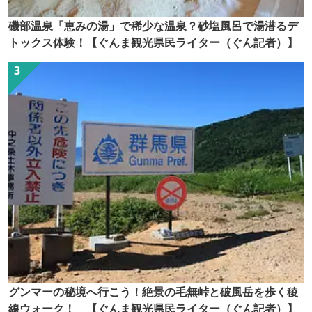
磯部温泉「恵みの湯」で稀少な温泉？砂塩風呂で湯潜るデ
トックス体験！【ぐんま観光県民ライター（ぐん記者）】
グンマーの秘境へ行こう！絶景の毛無峠と破風岳を歩く稜
線ウォーク！ 【ぐんま観光県民ライター（ぐん記者）】