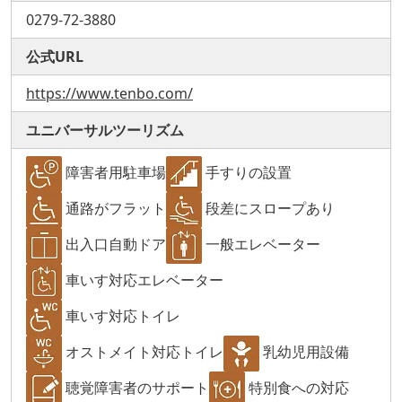
0279-72-3880
公式URL
https://www.tenbo.com/
ユニバーサルツーリズム
障害者用駐車場
手すりの設置
通路がフラット
段差にスロープあり
出入口自動ドア
一般エレベーター
車いす対応エレベーター
車いす対応トイレ
オストメイト対応トイレ
乳幼児用設備
聴覚障害者のサポート
特別食への対応