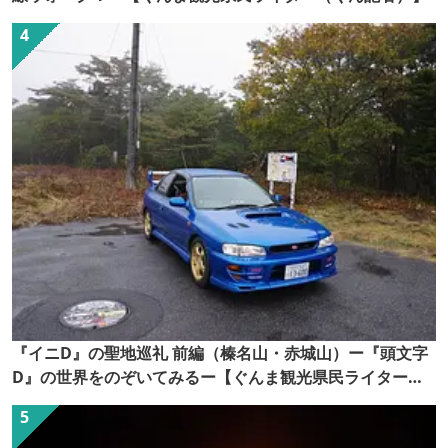
『イニD』の聖地巡礼 前編（榛名山・赤城山）ー『頭文字
D』の世界をのぞいてみるー【ぐんま観光県民ライター
（ぐん記者）】